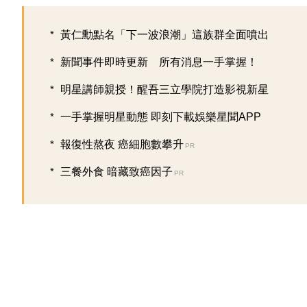
黃仁勳點名「下一波浪潮」這族群全面噴出
新聞事件即時更新 所有消息一手掌握！
明星講師親授！醒吾三立學院打造影視新星
一手掌握明星動態 即刻下載娛樂星聞APP
報復性熬夜 癌細胞數攀升
PR
三餐外食 暗藏致癌因子
PR