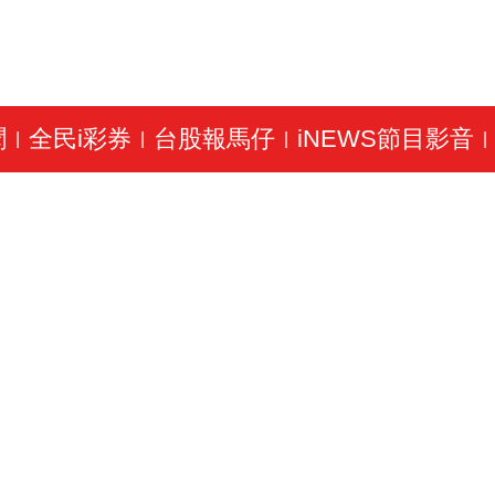
聞
全民i彩券
台股報馬仔
iNEWS節目影音
|
|
|