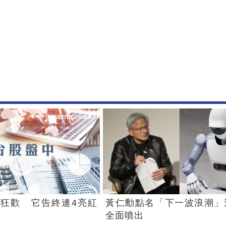
狂歡 它告終連4亮紅
黃仁勳點名「下一波浪潮」
全面噴出