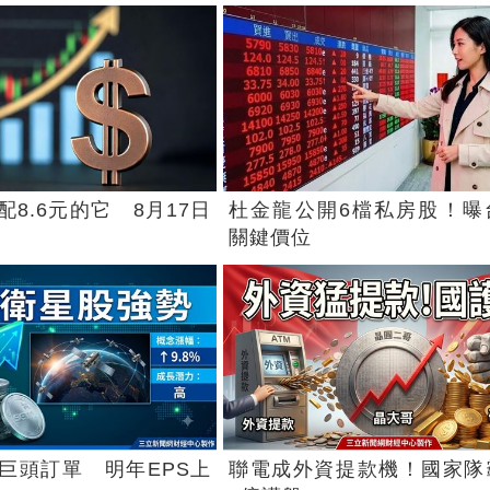
8.6元的它 8月17日
杜金龍公開6檔私房股！曝
關鍵價位
巨頭訂單 明年EPS上
聯電成外資提款機！國家隊