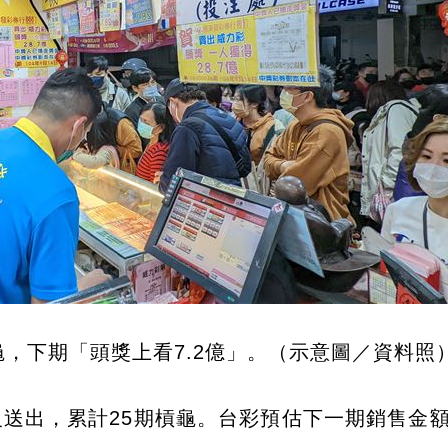
龜，下期「頭獎上看7.2億」。（示意圖／資料照
沒送出，累計25期槓龜。台彩預估下一期銷售金額為