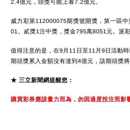
2.4億元，頭獎可能上看7.2億元。
威力彩第112000075期獎號開獎，第一區中
01。貳獎1注中獎，獎金795萬8051元
值得注意的是，在9月11日至11月9日活
期頭獎累入金額沒有達到4億元，該期頭獎將
★ 三立新聞網提醒您：
購買彩券應該量力而為，勿因過度投注而影