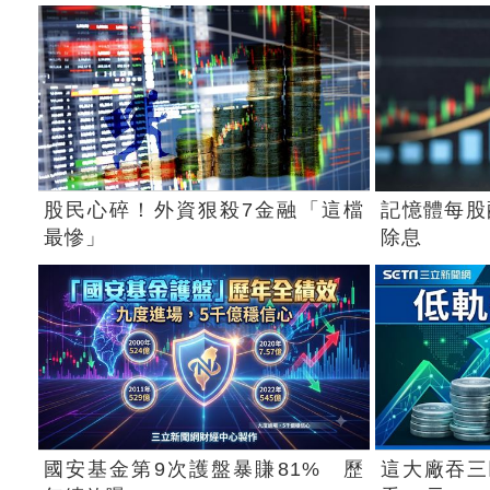
股民心碎！外資狠殺7金融「這檔
記憶體每股配
最慘」
除息
國安基金第9次護盤暴賺81% 歷
這大廠吞三