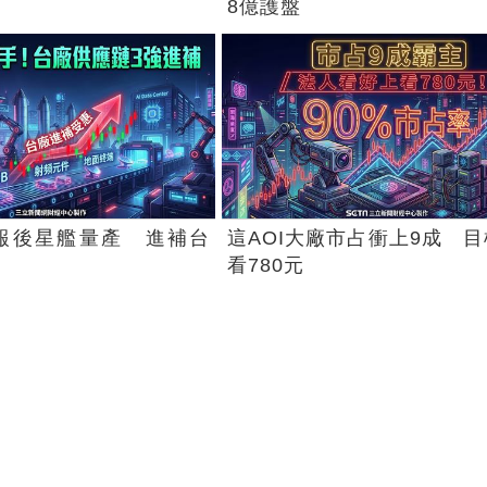
8億護盤
X財報後星艦量產 進補台
這AOI大廠市占衝上9成 
看780元