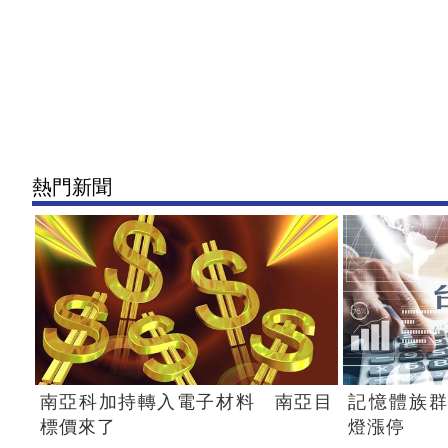
熱門新聞
南亞科加持轉入電子材料 南亞目
記憶體族群
標價來了
燈漲停