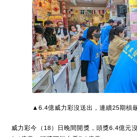
▲6.4億威力彩沒送出，連續25期槓
威力彩今（18）日晚間開獎，頭獎6.4億元