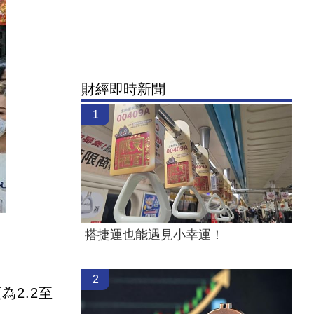
財經即時新聞
1
搭捷運也能遇見小幸運！
）
2
2.2至