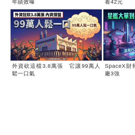
年績效曝
看42元
外資砍這檔3.8萬張 它讓99萬人
Space
鬆一口氣
廠3強