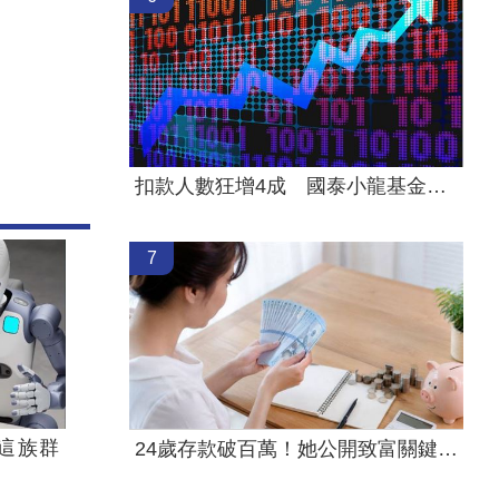
扣款人數狂增4成 國泰小龍基金布局曝光
7
這族群
24歲存款破百萬！她公開致富關鍵：超孝順