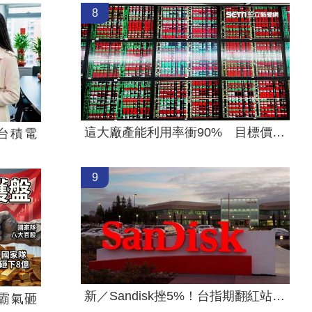
8
這大廠產能利用率衝90% 目標價上看220元
台積電
9
新／Sandisk挫5%！台指期翻紅站回44000點
霸氣砸