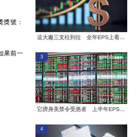
中獎獎號：
這大廠三支柱到位 全年EPS上看5.68元
如果前一
3
它躋身美禁令受惠者 上半年EPS衝2.58元
4