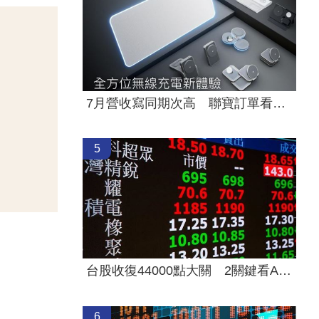
7月營收寫同期次高 聯寶訂單看到2027年
5
台股收復44000點大關 2關鍵看AI產業發展
6