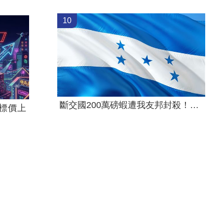
10
斷交國200萬磅蝦遭我友邦封殺！業者慘叫
目標價上