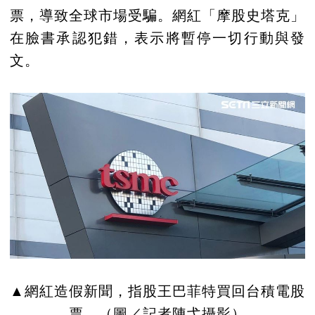
票，導致全球市場受騙。網紅「摩股史塔克」
在臉書承認犯錯，表示將暫停一切行動與發
文。
▲網紅造假新聞，指股王巴菲特買回台積電股
票。（圖／記者陳弋攝影）