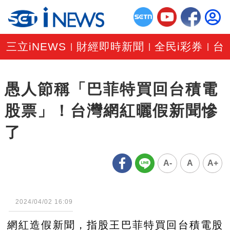
三立iNEWS
財經即時新聞
全民i彩券
台
|
|
|
愚人節稱「巴菲特買回台積電
股票」！台灣網紅曬假新聞慘
了
A-
A
A+
2024/04/02 16:09
網紅造假新聞，指股王巴菲特買回台積電股