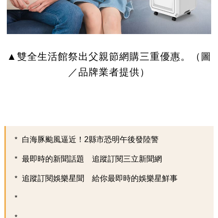
▲雙全生活館祭出父親節網購三重優惠。（圖
／品牌業者提供）
白海豚颱風逼近！2縣市恐明午後發陸警
最即時的新聞話題 追蹤訂閱三立新聞網
追蹤訂閱娛樂星聞 給你最即時的娛樂星鮮事