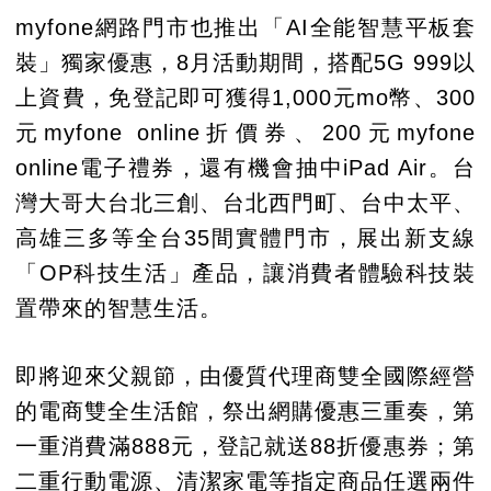
myfone網路門市也推出「AI全能智慧平板套
裝」獨家優惠，8月活動期間，搭配5G 999以
上資費，免登記即可獲得1,000元mo幣、300
元myfone online折價券、200元myfone
online電子禮券，還有機會抽中iPad Air。台
灣大哥大台北三創、台北西門町、台中太平、
高雄三多等全台35間實體門市，展出新支線
「OP科技生活」產品，讓消費者體驗科技裝
置帶來的智慧生活。
即將迎來父親節，由優質代理商雙全國際經營
的電商雙全生活館，祭出網購優惠三重奏，第
一重消費滿888元，登記就送88折優惠券；第
二重行動電源、清潔家電等指定商品任選兩件