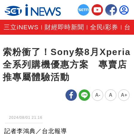
三立iNEWS
財經即時新聞
全民i彩券
台
|
|
|
索粉衝了！Sony祭8月Xperia
全系列購機優惠方案 專賣店
推專屬體驗活動
A-
A
A+
2024/08/01 21:16
記者李鴻典／台北報導