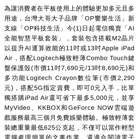
為讓消費者在平板使用上的體驗更加多元且多
用途，台灣大哥大子品牌「OP響樂生活」新
支線「OP科技生活」今(1)日起電信獨賣「AI
全能智慧平板套裝」，套裝包含搭載M2晶片
以提升AI運算效能的11吋或13吋Apple iPad
Air，搭配Logitech極致輕薄Combo Touch鍵
盤保護殼(市價11吋7,690元/13吋8,690元)和
多功能Logitech Crayon數位筆(市價2,290
元)，搭配5G指定資費，即可0元入手，比單
獨搭購iPad Air還可省下最多5,000元，並享
MyVideo、KKBOX和GeForce NOW雲端遊
戲服務最高三個月免費娛樂體驗。極致輕薄套
裝總重量最低625公克起，不僅可以當作輕型
電腦處理簡單的文書作業，還適合閱讀電子