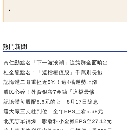
熱門新聞
黃仁勳點名「下一波浪潮」這族群全面噴出
杜金龍點名：「這檔權值股」千萬別長抱
記憶體二哥重挫近5%！這4檔逆勢上漲
股民心碎！外資狠殺7金融「這檔最慘」
記憶體每股配8.6元的它 8月17日除息
這大廠三支柱到位 全年EPS上看5.68元
北美訂單補爆 聯發科小金雞EPS至27.12元