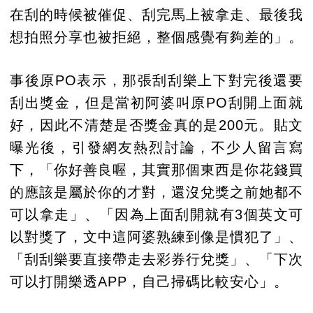
在刮的時候被催促、刮完馬上被拿走、最後我
想拍照分享也被拒絕，整個感覺有夠差的」。
事後原PO表示，那張刮刮樂上下對完後還要
刮出獎金，但是當初阿婆叫原PO刮開上面就
好，因此不清楚是否獎金真的是200元。貼文
曝光後，引發網友熱烈討論，不少人留言寫
下，「你好善良喔，其實那個東西是你花錢買
的應該是屬於你的才對，還沒兌獎之前她都不
可以拿走」、「因為上面刮開就有3個英文可
以對獎了，文中這阿婆熟練到像是慣犯了」、
「刮刮樂要直接帶走去彩券行兌獎」、「下次
可以打開樂透APP，自己掃碼比較安心」。