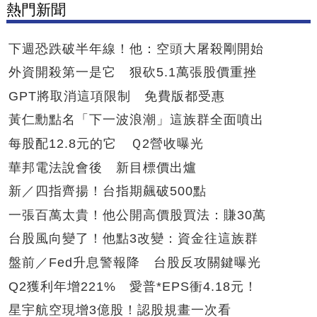
熱門新聞
下週恐跌破半年線！他：空頭大屠殺剛開始
外資開殺第一是它 狠砍5.1萬張股價重挫
GPT將取消這項限制 免費版都受惠
黃仁勳點名「下一波浪潮」這族群全面噴出
每股配12.8元的它 Ｑ2營收曝光
華邦電法說會後 新目標價出爐
新／四指齊揚！台指期飆破500點
一張百萬太貴！他公開高價股買法：賺30萬
台股風向變了！他點3改變：資金往這族群
盤前／Fed升息警報降 台股反攻關鍵曝光
Q2獲利年增221% 愛普*EPS衝4.18元！
星宇航空現增3億股！認股規畫一次看