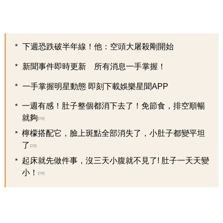
下週恐跌破半年線！他：空頭大屠殺剛開始
新聞事件即時更新 所有消息一手掌握！
一手掌握明星動態 即刻下載娛樂星聞APP
一週有感！肚子整個都消下去了！免節食，排空順暢
就夠
PR
檸檬搭配它，臉上斑點全部消失了，小肚子都變平坦
了
PR
起床就先做件事，沒三天小腹就不見了! 肚子一天天變
小！
PR