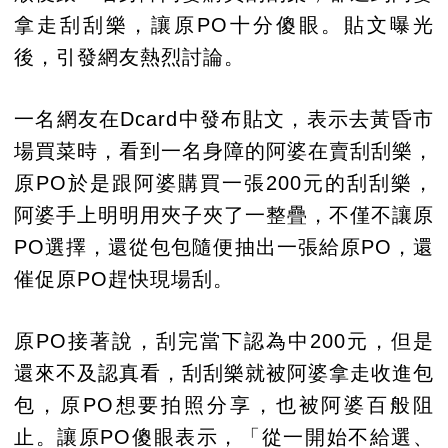
拿走刮刮樂，讓原PO十分傻眼。貼文曝光
後，引發網友熱烈討論。
一名網友在Dcard中發布貼文，表示去黃昏市
場買菜時，看到一名身障的阿婆在賣刮刮樂，
原PO於是跟阿婆購買一張200元的刮刮樂，
阿婆手上明明用夾子夾了一整疊，不僅不讓原
PO選擇，還從包包隨便抽出一張給原PO，還
催促原PO趕快現場刮。
原PO接著說，刮完當下認為中200元，但是
還來不及認真看，刮刮樂就被阿婆拿走收進包
包，原PO想要拍照分享，也被阿婆百般阻
止。讓原PO傻眼表示，「從一開始不給選、