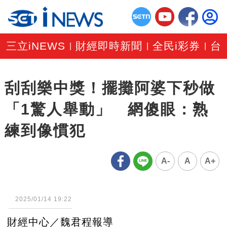
三立iNEWS
財經即時新聞
全民i彩券
台
|
|
|
刮刮樂中獎！擺攤阿婆下秒做
「1驚人舉動」 網傻眼：熟
練到像慣犯
A-
A
A+
2025/01/14 19:22
財經中心／魏君程報導