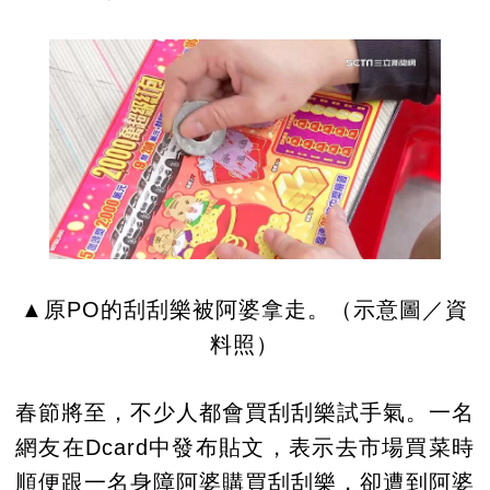
▲原PO的刮刮樂被阿婆拿走。（示意圖／資
料照）
春節將至，不少人都會買刮刮樂試手氣。一名
網友在Dcard中發布貼文，表示去市場買菜時
順便跟一名身障阿婆購買刮刮樂，卻遭到阿婆