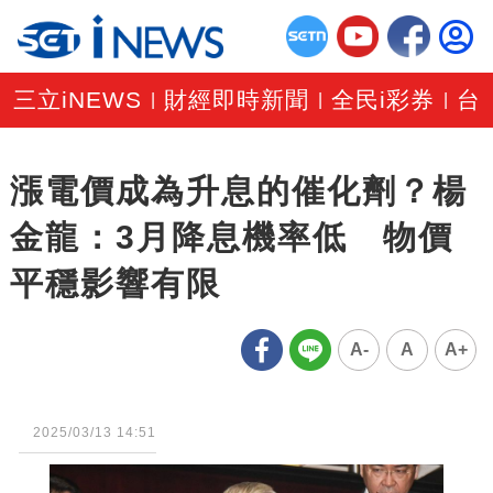
三立iNEWS
財經即時新聞
全民i彩券
台
|
|
|
漲電價成為升息的催化劑？楊
金龍：3月降息機率低 物價
平穩影響有限
A-
A
A+
2025/03/13 14:51