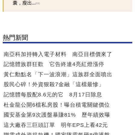
囊，瘦出...
PR
熱門新聞
南亞科加持轉入電子材料 南亞目標價來了
記憶體族群狂歡 它告終連4亮紅燈漲停
黃仁勳點名「下一波浪潮」這族群全面噴出
股民心碎！外資狠殺7金融「這檔最慘」
記憶體每股配8.6元的它 8月17日除息
杜金龍公開6檔私房股！曝台積電關鍵價位
國安基金第9次護盤暴賺81% 歷年績效曝
這大廠吞三巨頭訂單 明年EPS上看42元