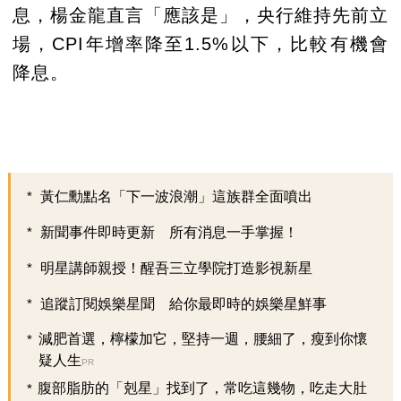
息，楊金龍直言「應該是」，央行維持先前立
場，CPI年增率降至1.5%以下，比較有機會
降息。
黃仁勳點名「下一波浪潮」這族群全面噴出
新聞事件即時更新 所有消息一手掌握！
明星講師親授！醒吾三立學院打造影視新星
追蹤訂閱娛樂星聞 給你最即時的娛樂星鮮事
減肥首選，檸檬加它，堅持一週，腰細了，瘦到你懷
疑人生
PR
腹部脂肪的「剋星」找到了，常吃這幾物，吃走大肚