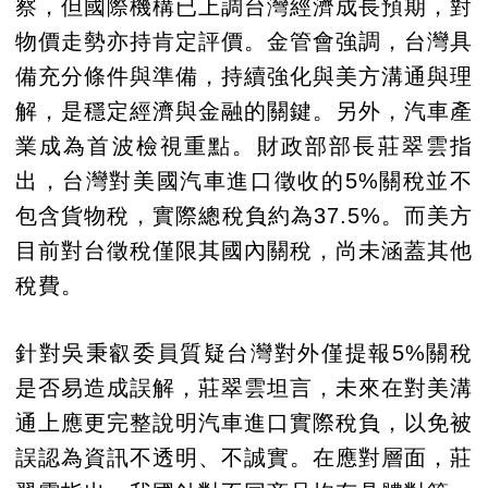
察，但國際機構已上調台灣經濟成長預期，對
物價走勢亦持肯定評價。金管會強調，台灣具
備充分條件與準備，持續強化與美方溝通與理
解，是穩定經濟與金融的關鍵。另外，汽車產
業成為首波檢視重點。
財政部部長莊翠雲
指
出，台灣對美國汽車進口徵收的5%關稅並不
包含貨物稅，實際總稅負約為37.5%。而美方
目前對台徵稅僅限其國內關稅，尚未涵蓋其他
稅費。
針對吳秉叡委員質疑台灣對外僅提報5%關稅
是否易造成誤解，莊翠雲坦言，未來在對美溝
通上應更完整說明汽車進口實際稅負，以免被
誤認為資訊不透明、不誠實。在應對層面，莊