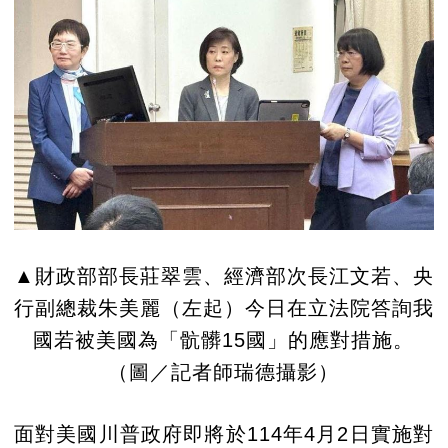
▲財政部部長莊翠雲、經濟部次長江文若、央
行副總裁朱美麗（左起）今日在立法院答詢我
國若被美國為「骯髒15國」的應對措施。
（圖／記者師瑞德攝影）
面對美國川普政府即將於114年4月2日實施對