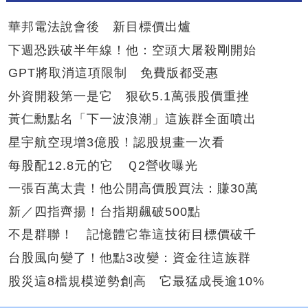
華邦電法說會後 新目標價出爐
下週恐跌破半年線！他：空頭大屠殺剛開始
GPT將取消這項限制 免費版都受惠
外資開殺第一是它 狠砍5.1萬張股價重挫
黃仁勳點名「下一波浪潮」這族群全面噴出
星宇航空現增3億股！認股規畫一次看
每股配12.8元的它 Ｑ2營收曝光
一張百萬太貴！他公開高價股買法：賺30萬
新／四指齊揚！台指期飆破500點
不是群聯！ 記憶體它靠這技術目標價破千
台股風向變了！他點3改變：資金往這族群
股災這8檔規模逆勢創高 它最猛成長逾10%