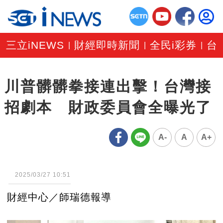
三立iNEWS
財經即時新聞
全民i彩券
台
|
|
|
川普髒髒拳接連出擊！台灣接
招劇本 財政委員會全曝光了
A-
A
A+
2025/03/27 10:51
財經中心／師瑞德報導