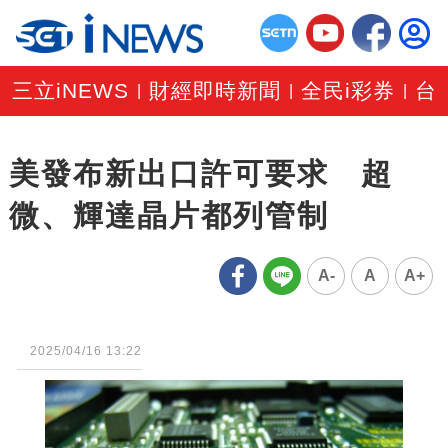
三立iNEWS
財經即時新聞
全民i彩券
台
|
|
|
美發布新出口許可要求 超
微、輝達晶片都列管制
A-
A
A+
2025/04/16 13:22