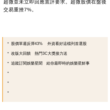
超微並未立即回應置評要求。超微股價在盤後
交易重挫7%。
股價單週反彈43% 外資看好這檔列首選股
改版大回饋 熱門3C大獎接力送
追蹤訂閱娛樂星聞 給你最即時的娛樂星鮮事