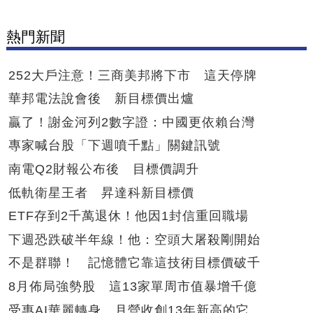
熱門新聞
252大戶注意！三商美邦將下市 這天停牌
華邦電法說會後 新目標價出爐
贏了！謝金河列2數字證：中國更依賴台灣
專家喊台股「下週噴千點」關鍵訊號
南電Q2財報公布後 目標價調升
低軌衛星王者 昇達科新目標價
ETF存到2千萬退休！他因1封信重回職場
下週恐跌破半年線！他：空頭大屠殺剛開始
不是群聯！ 記憶體它靠這技術目標價破千
8月佈局強勢股 這13家單周市值暴增千億
受惠AI華麗轉身 月營收創13年新高的它