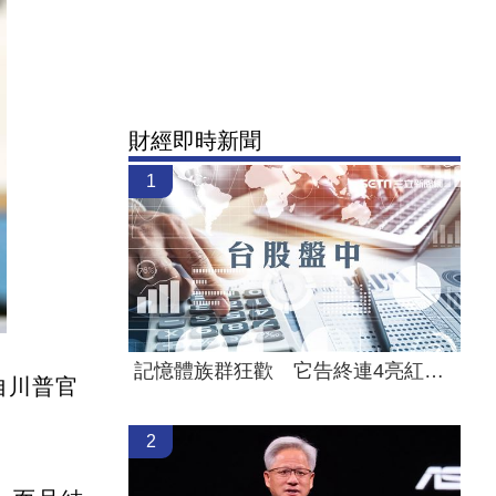
財經即時新聞
1
記憶體族群狂歡 它告終連4亮紅燈漲停
自川普官
2