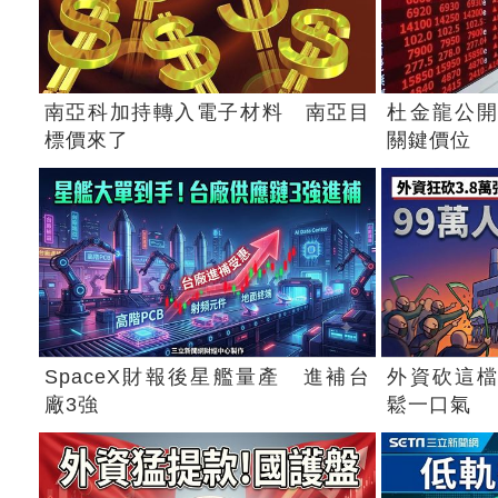
南亞科加持轉入電子材料 南亞目
杜金龍公開
標價來了
關鍵價位
SpaceX財報後星艦量產 進補台
外資砍這檔
廠3強
鬆一口氣