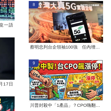
8
龍一語
蔡明忠列台企領袖100強 任內增逾3千億
9
月17日
川普封殺中「1產品」？CPO嗨翻 7檔漲停