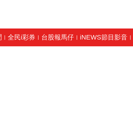
聞
全民i彩券
台股報馬仔
iNEWS節目影音
|
|
|