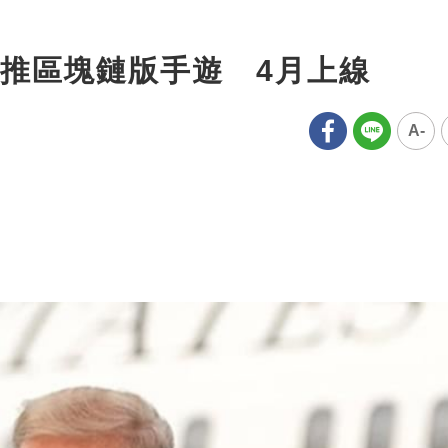
推區塊鏈版手遊 4月上線
A-