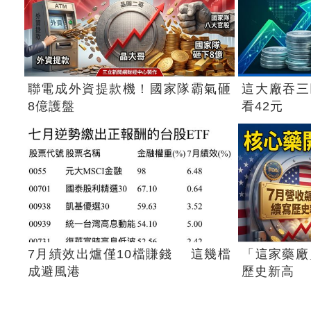
聯電成外資提款機！國家隊霸氣砸
這大廠吞三
8億護盤
看42元
7月績效出爐僅10檔賺錢 這幾檔
「這家藥廠
成避風港
歷史新高