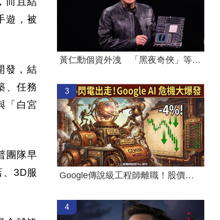
，而且結
手遊，被
黃仁勳個資外洩 「黑夜奇俠」等12人起訴
導開發，結
建築、任務
3
與「白宮
普團隊早
、3D服
Google傳說級工程師離職！股價應聲暴跌4%
4