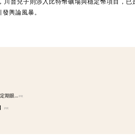
T，川普兒子則涉入比特幣礦場與穩定幣項目，已
引發輿論風暴。
期眼...
PR
】
PR