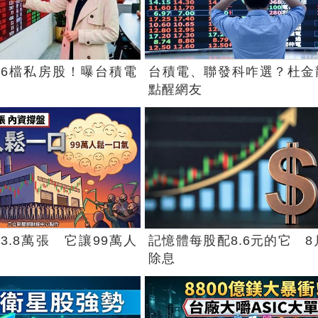
6檔私房股！曝台積電
台積電、聯發科咋選？杜金
點醒網友
3.8萬張 它讓99萬人
記憶體每股配8.6元的它 8
除息