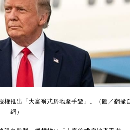
授權推出「大富翁式房地產手遊」。（圖／翻攝
網）