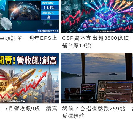
巨頭訂單 明年EPS上
CSP資本支出超8800億鎂 
補台廠18強
」7月營收飆9成 續寫
盤前／台指夜盤跌259點 
反彈續航