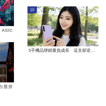
10
ASIC
5手機品牌銷量負成長 這支卻逆勢暴衝33%
台股拚