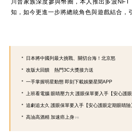
川普家族深度參與幣圈，本人推出多波NF
知，如今更進一步將總統角色與遊戲結合，
日本將中國列最大挑戰、關切台海！北京怒
改版大回饋 熱門3C大獎接力送
一手掌握明星動態 即刻下載娛樂星聞APP
上班看電腦 眼睛壓力大 護眼保單要入手【安心護眼定
追劇追太久 護眼保單要入手【安心護眼定期眼睛險
高油高酒精 加速癌上身
PR