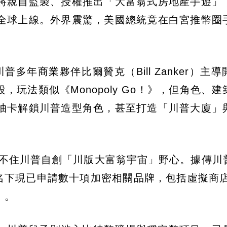
將親自監製、授權推出「大富翁式房地產手遊」
全球上線。外界震驚，美國總統竟在白宮推幣圈
多年商業夥伴比爾贊克（Bill Zanker）主
，玩法類似《Monopoly Go！》，但角色、
抽卡解鎖川普造型角色，甚至打造「川普大廈」
卻擋不住川普自創「川版大富翁宇宙」野心。據傳川
名下現已申請數十項加密相關品牌，包括虛擬商店
」。