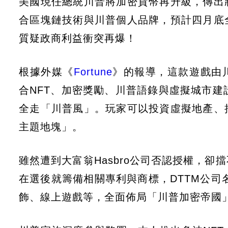
美國現任總統川普將加密貨幣再升級，傳出
合區塊鏈技術與川普個人品牌，預計四月底
質疑政商利益衝突再爆！
根據外媒《
Fortune
》的報導，這款遊戲由川普
合NFT、加密獎勵、川普語錄與虛擬城市建設
全走「川普風」。玩家可以投資虛擬地產、
主題地塊」。
雖然遭到大富翁Hasbro公司否認授權，
在選後就籌備相關專利與商標，DTTM公司
飾、線上遊戲等，全面佈局「川普加密帝國