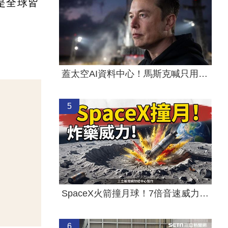
是全球皆
蓋太空AI資料中心！馬斯克喊只用輝達晶片
5
SpaceX火箭撞月球！7倍音速威力同3噸炸藥
6