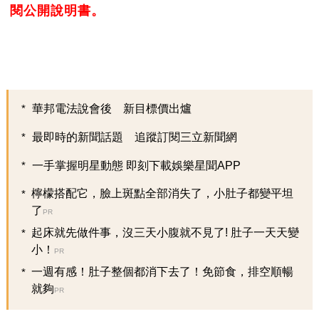
閱公開說明書。
華邦電法說會後 新目標價出爐
最即時的新聞話題 追蹤訂閱三立新聞網
一手掌握明星動態 即刻下載娛樂星聞APP
檸檬搭配它，臉上斑點全部消失了，小肚子都變平坦
了
PR
起床就先做件事，沒三天小腹就不見了! 肚子一天天變
小！
PR
一週有感！肚子整個都消下去了！免節食，排空順暢
就夠
PR