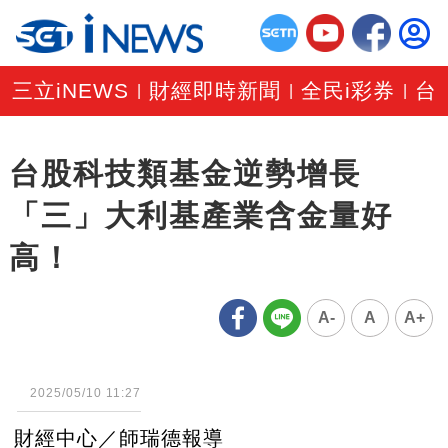
三立iNEWS
財經即時新聞
全民i彩券
台
|
|
|
台股科技類基金逆勢增長
「三」大利基產業含金量好
高！
A-
A
A+
2025/05/10 11:27
財經中心／師瑞德報導