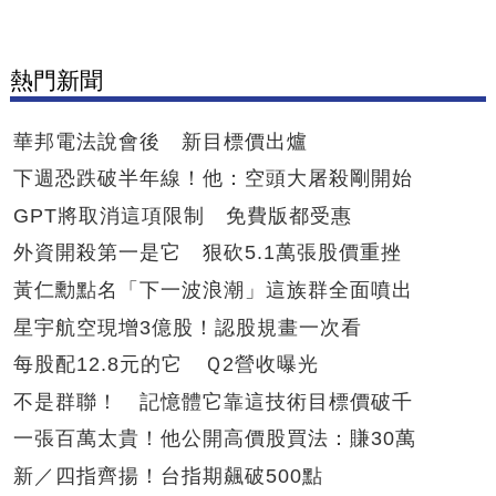
熱門新聞
華邦電法說會後 新目標價出爐
下週恐跌破半年線！他：空頭大屠殺剛開始
GPT將取消這項限制 免費版都受惠
外資開殺第一是它 狠砍5.1萬張股價重挫
黃仁勳點名「下一波浪潮」這族群全面噴出
星宇航空現增3億股！認股規畫一次看
每股配12.8元的它 Ｑ2營收曝光
不是群聯！ 記憶體它靠這技術目標價破千
一張百萬太貴！他公開高價股買法：賺30萬
新／四指齊揚！台指期飆破500點