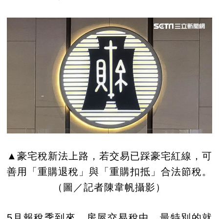
▲豪宅稅新法上路，若交易已踩豪宅紅線，可
善用「重購退稅」與「重購扣抵」合法節稅。
（圖／記者陳韋帆攝影）
5月報稅季到來，房屋交易稅中，最特別的就