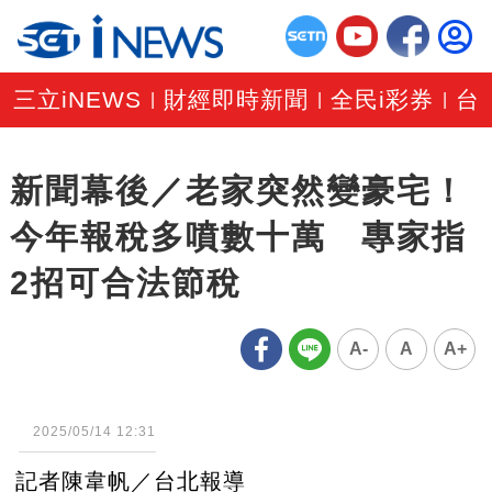
三立iNEWS
財經即時新聞
全民i彩券
台
|
|
|
新聞幕後／老家突然變豪宅！
今年報稅多噴數十萬 專家指
2招可合法節稅
A-
A
A+
2025/05/14 12:31
記者陳韋帆／台北報導