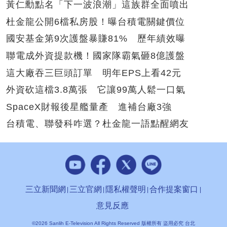
黃仁勳點名「下一波浪潮」這族群全面噴出
杜金龍公開6檔私房股！曝台積電關鍵價位
國安基金第9次護盤暴賺81% 歷年績效曝
聯電成外資提款機！國家隊霸氣砸8億護盤
這大廠吞三巨頭訂單 明年EPS上看42元
外資砍這檔3.8萬張 它讓99萬人鬆一口氣
SpaceX財報後星艦量產 進補台廠3強
台積電、聯發科咋選？杜金龍一語點醒網友
三立新聞網
三立官網
隱私權聲明
合作提案窗口
意見反應
©2026 Sanlih E-Television All Rights Reserved 版權所有 盜用必究 台北