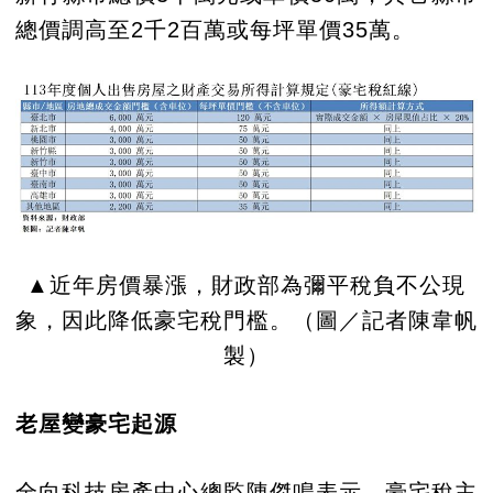
總價調高至2千2百萬或每坪單價35萬。
▲近年房價暴漲，財政部為彌平稅負不公現
象，因此降低豪宅稅門檻。（圖／記者陳韋帆
製）
老屋變豪宅起源
全向科技房產中心總監陳傑鳴表示，豪宅稅主