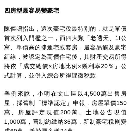
四房型最容易變豪宅
陳傑鳴指出，這次豪宅稅最特別的，就是單價
首次列入門檻之一，而四大類「老透天、1f公
寓、單價高的捷運宅或套房」最容易觸及豪宅
紅線，被認定為高價住宅後，其財產交易所得
將依「成交總價×房地比例×獲利率20％」公
式計算，並併入綜合所得課徵稅款。
舉例來說，小明在文山區以4,500萬出售房
屋，採舊制「標準認定」申報，房屋單價150
萬、房屋評定現值200萬、土地公告現值
1,000萬，舊制約繳納36萬，新制豪宅稅則變