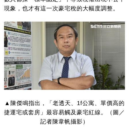
現象，也才有這一次豪宅稅的大幅度調整。
▲陳傑鳴指出，「老透天、1f公寓、單價高的
捷運宅或套房」最容易觸及豪宅紅線。（圖／
記者陳韋帆攝影）