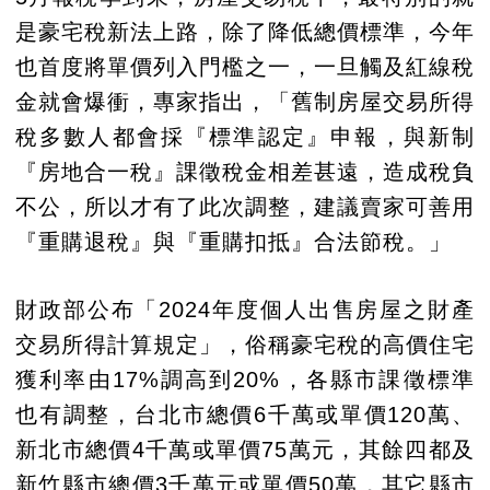
是豪宅稅新法上路，除了降低總價標準，今年
也首度將單價列入門檻之一，一旦觸及紅線稅
金就會爆衝，專家指出，「舊制房屋交易所得
稅多數人都會採『標準認定』申報，與新制
『房地合一稅』課徵稅金相差甚遠，造成稅負
不公，所以才有了此次調整，建議賣家可善用
『重購退稅』與『重購扣抵』合法節稅。」
財政部公布「2024年度個人出售房屋之財產
交易所得計算規定」，俗稱豪宅稅的高價住宅
獲利率由17%調高到20%，各縣市課徵標準
也有調整，台北市總價6千萬或單價120萬、
新北市總價4千萬或單價75萬元，其餘四都及
新竹縣市總價3千萬元或單價50萬，其它縣市