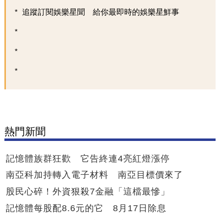
追蹤訂閱娛樂星聞 給你最即時的娛樂星鮮事
熱門新聞
記憶體族群狂歡 它告終連4亮紅燈漲停
南亞科加持轉入電子材料 南亞目標價來了
股民心碎！外資狠殺7金融「這檔最慘」
記憶體每股配8.6元的它 8月17日除息