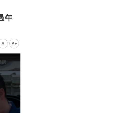
過年
A
A+