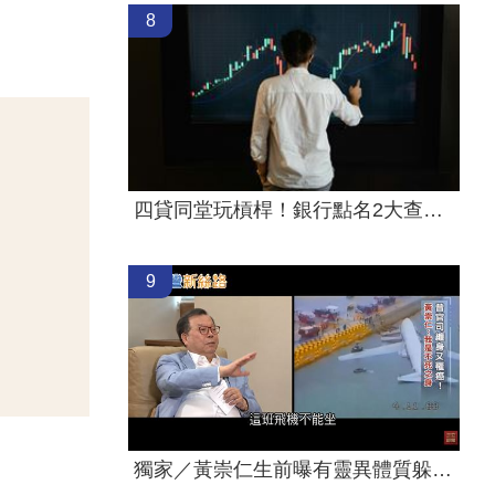
8
四貸同堂玩槓桿！銀行點名2大查核死角
9
獨家／黃崇仁生前曝有靈異體質躲班機墜海