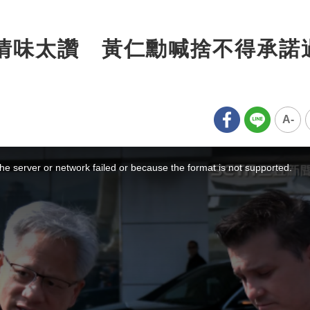
情味太讚 黃仁勳喊捨不得承諾
A-
e server or network failed or because the format is not supported.