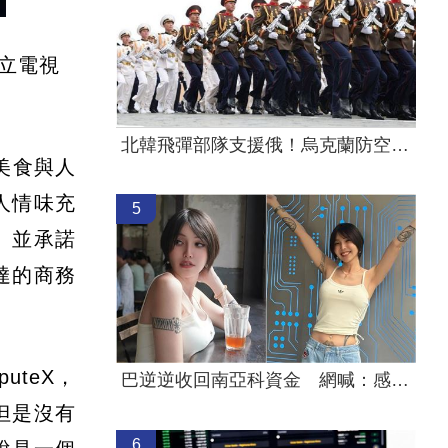
立電視
北韓飛彈部隊支援俄！烏克蘭防空壓力加重
美食與人
人情味充
5
」並承諾
達的商務
uteX，
巴逆逆收回南亞科資金 網喊：感恩的心
但是沒有
6