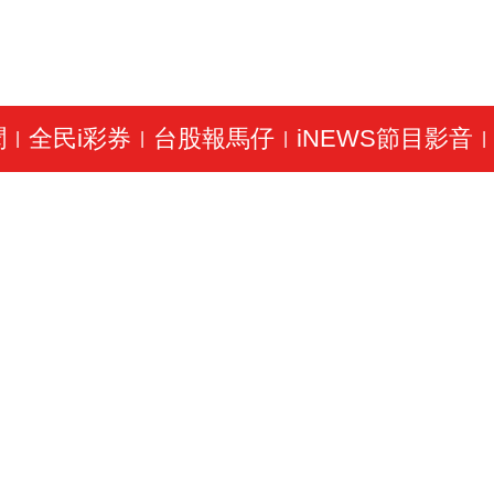
聞
全民i彩券
台股報馬仔
iNEWS節目影音
|
|
|