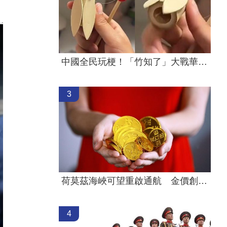
中國全民玩梗！「竹知了」大戰華為掀熱議
3
荷莫茲海峽可望重啟通航 金價創7週新高
4