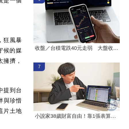
說是一個
，狂風暴
收盤／台積電跌40元走弱 大盤收黑214點
守候的媒
太擁擠，
7
。
中提到台
伴與珍惜
這片土地
小說家38歲財富自由！靠1張表算出退休金