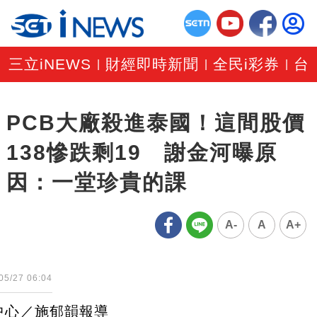
三立iNEWS
財經即時新聞
全民i彩券
台
|
|
|
PCB大廠殺進泰國！這間股價
138慘跌剩19 謝金河曝原
因：一堂珍貴的課
A-
A
A+
05/27 06:04
中心／施郁韻報導