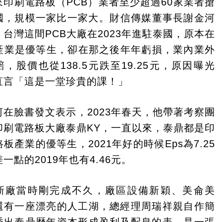
來印刷電路板（PCB）業者至少超過60家業者搶
國，規模一家比一家大。​財信傳媒董事長謝金河
，台灣這間PCB大廠在2023年進駐泰國，原本在
B產業是優等生，卻在那之後年年虧損，業內業外
，股價也從138.5元跌至19.25元，原因曝光
直言「這是一堂珍貴的課！」
河在臉書發文表示，2023年春天，他帶著考察團
印刷電路板大廠泰鼎KY，一直以來，泰鼎都是印
板產業的優等生，2021年好的時候Eps為7.25
一點的2019年也有4.46元。
新廠當時剛完成不久，廠區設備新穎、美侖美
還有一座漂亮的人工湖，總經理周瑞祥親自作簡