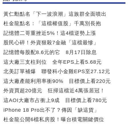
黃仁勳點名「下一波浪潮」這族群全面噴出
杜金龍點名：「這檔權值股」千萬別長抱
記憶體二哥重挫近5%！這4檔逆勢上漲
股民心碎！外資狠殺7金融「這檔最慘」
記憶體每股配8.6元的它 8月17日除息
這大廠三支柱到位 全年EPS上看5.68元
北美訂單補爆 聯發科小金雞EPS至27.12元
這大廠產能利用率衝90% 目標價上看220元
外資買超20億元 狂掃這檔近4萬張居冠！
這AOI大廠市占衝上9成 目標價上看780元
iPhone 18 Pro出不了？傳因「缺這貨」
杜金龍公開6檔私房股！曝台積電關鍵價位