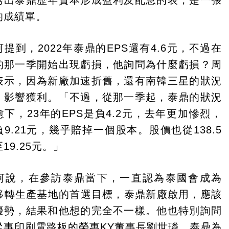
秀出泰鼎歴年資本形成盈利及配息的表，是一張
的成績單。
提到，2022年泰鼎的EPS還有4.6元，不過在
的那一季開始出現虧損，他詢問為什麼虧損？周
表示，因為新廠加速折舊，還有南韓三星的狀況
，影響獲利。「不過，從那一季起，泰鼎的狀況
愈下，23年的EPS是負4.2元，去年更加慘烈，
負9.21元，幾乎賠掉一個股本。股價也從138.5
19.25元。」
河說，在參訪泰鼎當下，一直認為泰國會成為
B移轉生產基地的首選目標，泰鼎新廠啟用，應該
優勢，結果和他想的完全不一樣。他也特別詢問
從事印刷電路板的榮惠KY董事長劉世璘，泰鼎為