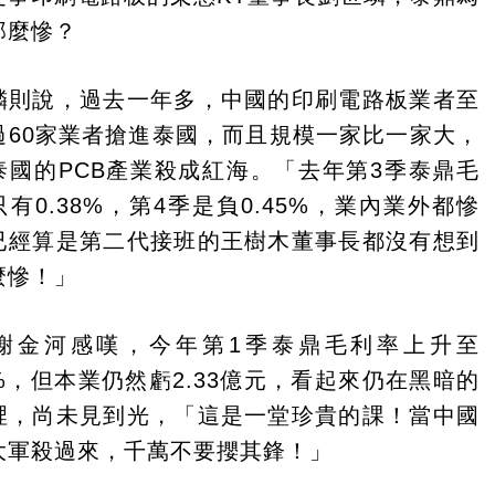
那麼慘？
璘則說，過去一年多，中國的印刷電路板業者至
過60家業者搶進泰國，而且規模一家比一家大，
泰國的PCB產業殺成紅海。「去年第3季泰鼎毛
有0.38%，第4季是負0.45%，業內業外都慘
已經算是第二代接班的王樹木董事長都沒有想到
麼慘！」
謝金河感嘆，今年第1季泰鼎毛利率上升至
1%，但本業仍然虧2.33億元，看起來仍在黑暗的
裡，尚未見到光，「這是一堂珍貴的課！當中國
大軍殺過來，千萬不要攖其鋒！」