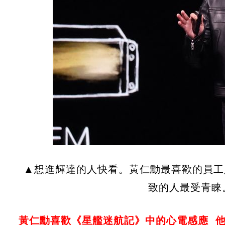
▲想進輝達的人快看。黃仁勳最喜歡的員工
致的人最受青睞
黃仁勳喜歡《星艦迷航記》中的心電感應