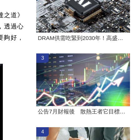
達之道》
，透過心
要夠好，
DRAM供需吃緊到2030年！高盛說話了
3
公告7月財報後 散熱王者它目標價飆升
4