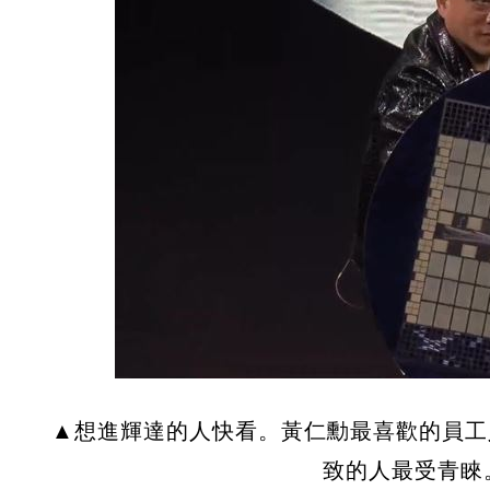
▲想進輝達的人快看。黃仁勳最喜歡的員工
致的人最受青睞