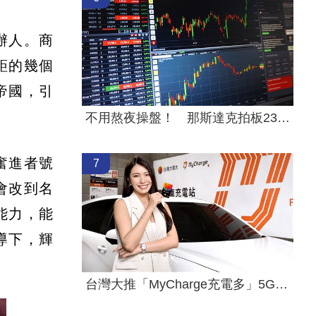
辦人。商
鉅的幾個
帝國，引
不用熬夜操盤！ 那斯達克拍板23小時交易
奮進者號
7
會改到名
能力，能
導下，輝
台灣大推「MyCharge充電多」5G資費方案