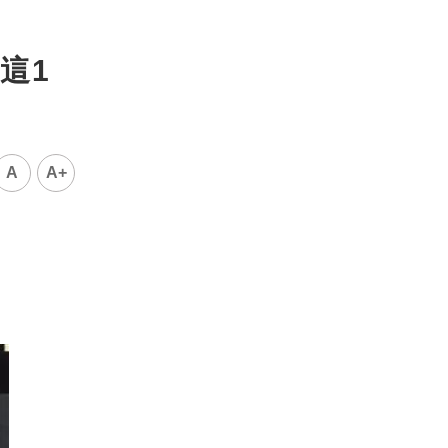
這1
A
A+