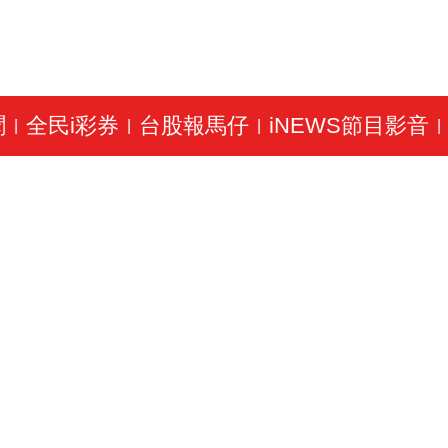
聞
全民i彩券
台股報馬仔
iNEWS節目影音
|
|
|