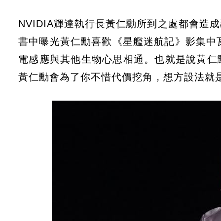
NVIDIA輝達執行長黃仁勳所到之處都會
書中曝光黃仁勳喜歡《星艦迷航記》影集中瓦肯
電感應與其他生物心思相通。也就是說黃仁
黃仁勳會為了你不惜代價挖角，想方設法就