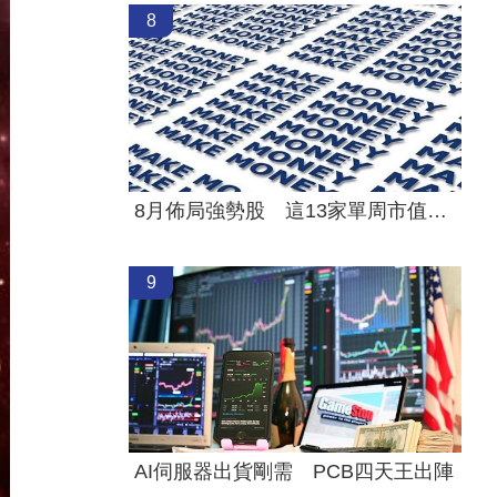
8
8月佈局強勢股 這13家單周市值暴增千億
9
AI伺服器出貨剛需 PCB四天王出陣