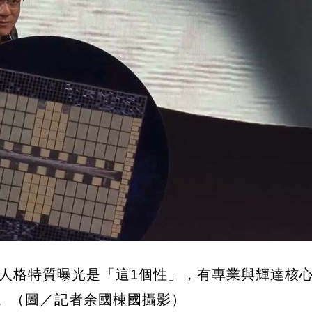
人格特質曝光是「這1個性」，有專業與輝達核
。（圖／記者余國棟國攝影）