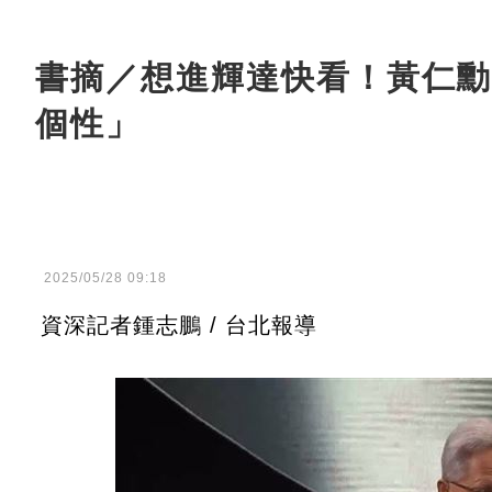
書摘／想進輝達快看！黃仁勳
個性」
2025/05/28 09:18
資深記者鍾志鵬 / 台北報導