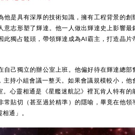
為他是具有深厚的技術知識，擁有工程背景的創
人意志形塑了輝達。他一人做出輝達史上影響最
因此獨占鼇頭，帶領輝達成為AI霸主，打造晶片
在自己獨立的辦公室上班。他偏好待在輝達總部
會議室，主持小組會議一整天。如果會議規模較小，他
會議室。心靈相通是《星艦迷航記》裡瓦肯人特有的
非常貼切（甚至過於精準）的隱喻，畢竟在他領
靈相通」。