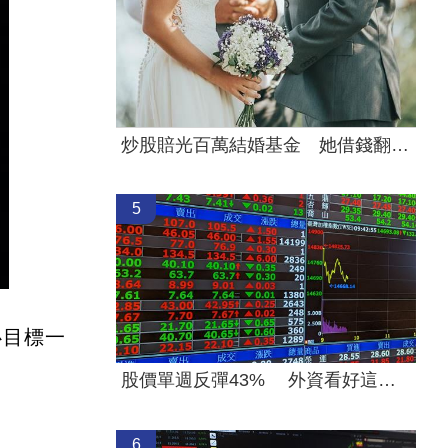
炒股賠光百萬結婚基金 她借錢翻本再慘虧
5
心目標一
股價單週反彈43% 外資看好這檔列首選股
6