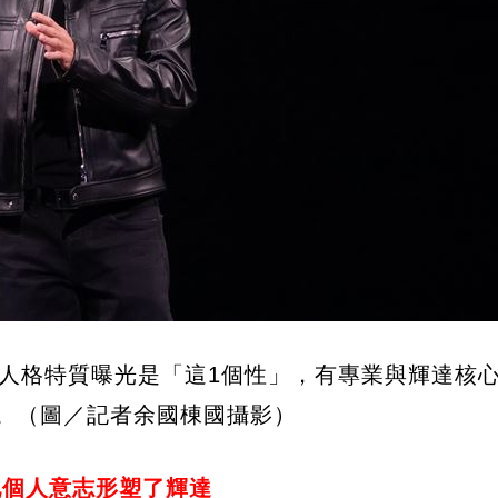
人格特質曝光是「這1個性」，有專業與輝達核
。（圖／記者余國棟國攝影）
他個人意志形塑了輝達