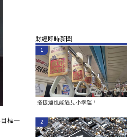
財經即時新聞
1
搭捷運也能遇見小幸運！
心目標一
2