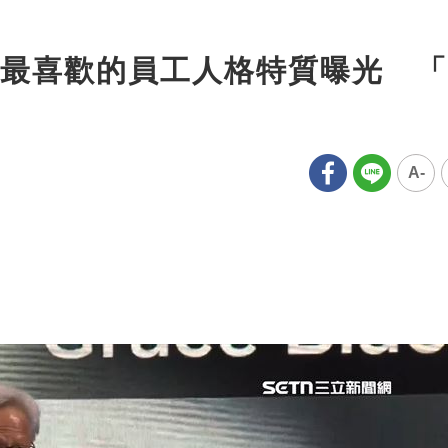
最喜歡的員工人格特質曝光 「
A-