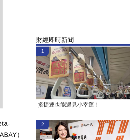
財經即時新聞
1
搭捷運也能遇見小幸運！
a-
2
ABAY）