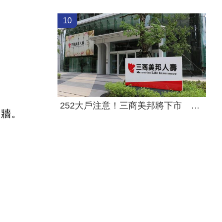
10
252大戶注意！三商美邦將下市 這天停牌
火牆。
）