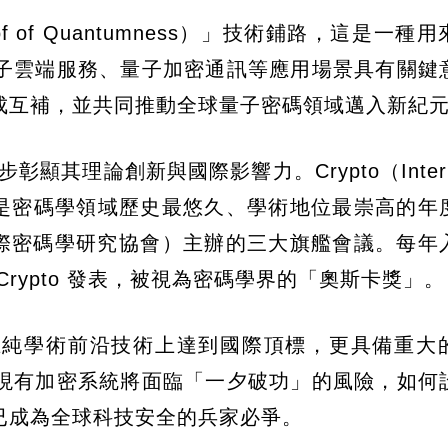
of Quantumness）」技術鋪路，這是一種
子雲端服務、量子加密通訊等應用場景具有關鍵
成互補，並共同推動全球量子密碼領域邁入新紀
步彰顯其理論創新與國際影響力。Crypto（Internat
於1981年，是密碼學領域歷史最悠久、學術地位最崇高的
為IACR（國際密碼學研究協會）主辦的三大旗艦會議。每
rypto 發表，被視為密碼學界的「奧斯卡獎」。
在純學術前沿技術上達到國際頂標，更具備重大
現有加密系統將面臨「一夕破功」的風險，如何
已成為全球科技安全的兵家必爭。