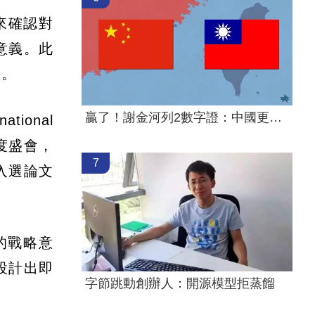
用來確認對
意義。此
元。
贏了！謝金河列2數字證：中國更依賴台灣
ional
年度盛會，
7
年入選論文
的戰略意
設計出即
字節跳動創辦人：開源模型拒蒸餾