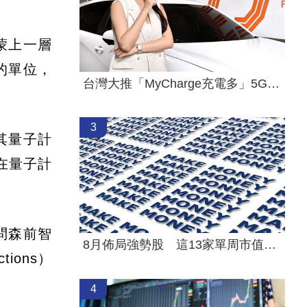
蒙上一層
測的單位，
台灣大推「MyCharge充電多」5G資費方案
3
其量子計
灣在量子計
問森前智
8月佈局強勢股 這13家單周市值暴增千億
ions）
4