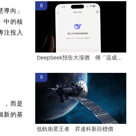
8
慧導向」
）中的核
專注投入
DeepSeek預告大漲價 傳「這成本」撐不住
9
），而是
一個新的基
低軌衛星王者 昇達科新目標價