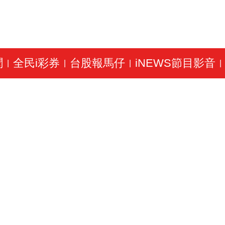
聞
全民i彩券
台股報馬仔
iNEWS節目影音
|
|
|