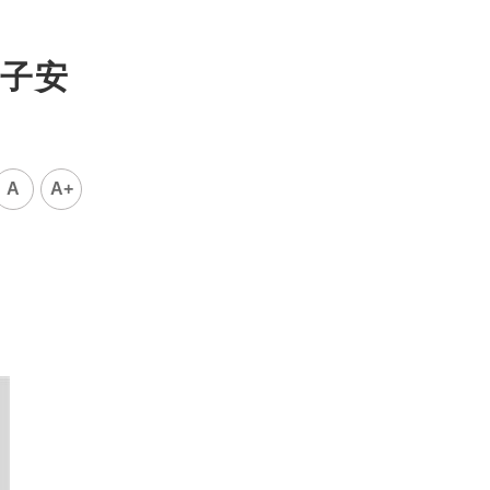
子安
A
A+