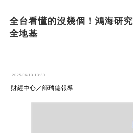
全台看懂的沒幾個！鴻海研究
全地基
2025/06/13 13:30
財經中心／師瑞德報導