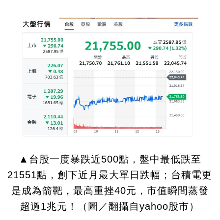
▲台股一度暴跌近500點，盤中最低跌至
21551點，創下近月最大單日跌幅；台積電更
是成為箭靶，最高重挫40元，市值瞬間蒸發
超過1兆元！（圖／翻攝自yahoo股市）