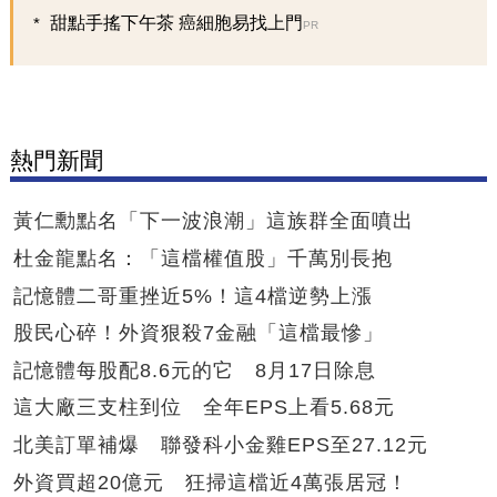
甜點手搖下午茶 癌細胞易找上門
PR
熱門新聞
黃仁勳點名「下一波浪潮」這族群全面噴出
杜金龍點名：「這檔權值股」千萬別長抱
記憶體二哥重挫近5%！這4檔逆勢上漲
股民心碎！外資狠殺7金融「這檔最慘」
記憶體每股配8.6元的它 8月17日除息
這大廠三支柱到位 全年EPS上看5.68元
北美訂單補爆 聯發科小金雞EPS至27.12元
外資買超20億元 狂掃這檔近4萬張居冠！