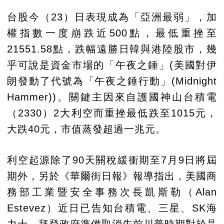
台股今（23）日表現成為「亞洲最弱」，加
權指數一度崩跌近500點，最低重挫至
21551.58點，跌幅遠勝日韓與港陸股市，幾
乎可說是資金市場的「午夜之錘」(美國對伊
朗發動了代號為「午夜之錘行動」(Midnight
Hammer))。關鍵主因來自護國神山台積電
（2330）2大利空而重挫最低跌至1015元，
大跌40元，市值蒸發超過一兆元。
利空起源除了90天關稅緩衝期至7月9日將屆
期外，另於《華爾街日報》報導指出，美國商
務部工業暨安全事務次長凱斯勒（Alan
Estevez）近日已告知台積電、三星、SK海
力士，拜登政府準備取消先前川普時期對於晶