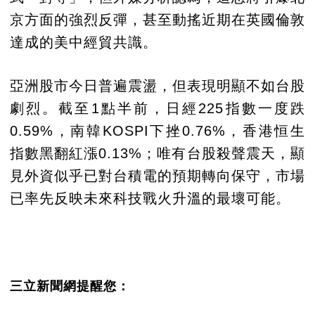
京方面的強烈反彈，甚至動搖近期在英國倫敦
達成的美中經貿共識。
亞洲股市今日普遍震盪，但表現明顯不如台股
劇烈。截至1點半前，日經225指數一度跌
0.59%，南韓KOSPI下挫0.76%，香港恒生
指數黑翻紅漲0.13%；唯有台股殺聲震天，顯
見外資似乎已對台積電的預期轉向保守，市場
已率先反映未來科技戰火升溫的最壞可能。
三立新聞網提醒您：