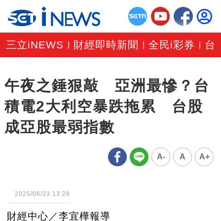
三立iNEWS
財經即時新聞
全民i彩券
台
|
|
|
午夜之錘狠敲 亞洲最慘？台
積電2大利空暴跌拖累 台股
成亞股最弱指數
A-
A
A+
2025/06/23 13:28
財經中心／李宜樺報導