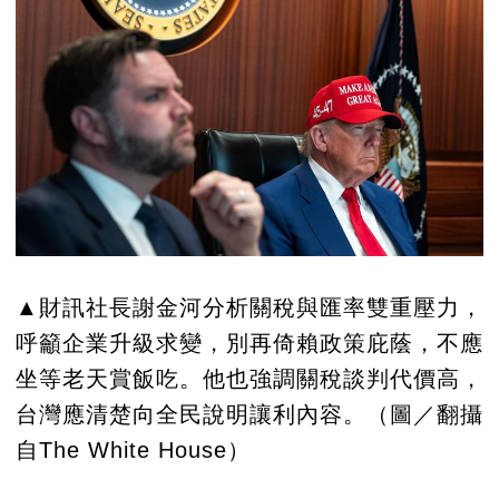
▲財訊社長謝金河分析關稅與匯率雙重壓力，
呼籲企業升級求變，別再倚賴政策庇蔭，不應
坐等老天賞飯吃。他也強調關稅談判代價高，
台灣應清楚向全民說明讓利內容。
（圖／翻攝
自The White House）