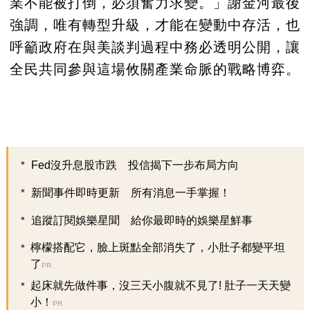
業不能被打倒，必須奮力求變。」謝金河最後
強調，唯有轉型升級，才能在變動中存活，也
呼籲政府在與美談判過程中務必透明公開，讓
全民共同參與這場攸關產業命脈的戰略博弈。
Fed沒升息股市跌 投信揭下一步布局方向
新聞事件即時更新 所有消息一手掌握！
追蹤訂閱娛樂星聞 給你最即時的娛樂星鮮事
檸檬搭配它，臉上斑點全部消失了，小肚子都變平坦
了
PR
起床就先做件事，沒三天小腹就不見了! 肚子一天天變
小！
PR