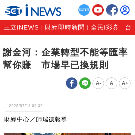
三立iNEWS
財經即時新聞
全民i彩券
台
|
|
|
謝金河：企業轉型不能等匯率
幫你賺 市場早已換規則
A-
A
A+
2025/07/18 09:39
財經中心／師瑞德報導