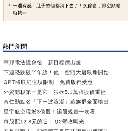
一週有感！肚子整個都消下去了！免節食，排空順暢
就夠
PR
熱門新聞
華邦電法說會後 新目標價出爐
下週恐跌破半年線！他：空頭大屠殺剛開始
GPT將取消這項限制 免費版都受惠
外資開殺第一是它 狠砍5.1萬張股價重挫
黃仁勳點名「下一波浪潮」這族群全面噴出
星宇航空現增3億股！認股規畫一次看
每股配12.8元的它 Ｑ2營收曝光