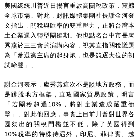
美國總統川普近日揚言重啟高關稅政策，震撼
全球市場。對此，財訊媒體集團社長謝金河發
文指出，關稅與匯率的雙重壓力，正將台灣本
土企業逼入轉型關鍵期。他也點名台中市長盧
秀燕於三三會的演講內容，視其直指關稅議題
為「參選黨主席的起身炮，也是競逐大位的初
試啼聲」。
謝金河表示，盧秀燕這次不是談地方政務，而
是跳脫地方框架，直攻國家貿易政策，明言
「若關稅超過10%，將對企業造成嚴重衝
擊」。對此他回應，事實上目前川普對世界各
國祭出的關稅門檻並不低，除了英國得到
10%稅率的特殊待遇外，印尼、菲律賓、越