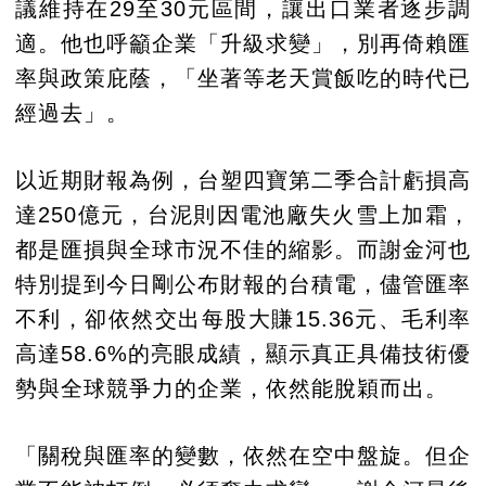
議維持在29至30元區間，讓出口業者逐步調
適。他也呼籲企業「升級求變」，別再倚賴匯
率與政策庇蔭，「坐著等老天賞飯吃的時代已
經過去」。
以近期財報為例，台塑四寶第二季合計虧損高
達250億元，台泥則因電池廠失火雪上加霜，
都是匯損與全球市況不佳的縮影。而謝金河也
特別提到今日剛公布財報的台積電，儘管匯率
不利，卻依然交出每股大賺15.36元、毛利率
高達58.6%的亮眼成績，顯示真正具備技術優
勢與全球競爭力的企業，依然能脫穎而出。
「關稅與匯率的變數，依然在空中盤旋。但企