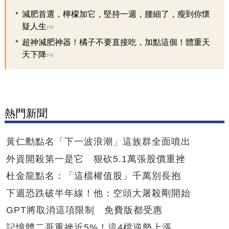
減肥首選，檸檬加它，堅持一週，腰細了，瘦到你懷
疑人生
PR
超神減肥神器！橘子不要直接吃，加點這個！體重天
天下降
PR
熱門新聞
黃仁勳點名「下一波浪潮」這族群全面噴出
外資開殺第一是它 狠砍5.1萬張股價重挫
杜金龍點名：「這檔權值股」千萬別長抱
下週恐跌破半年線！他：空頭大屠殺剛開始
GPT將取消這項限制 免費版都受惠
記憶體二哥重挫近5%！這4檔逆勢上漲