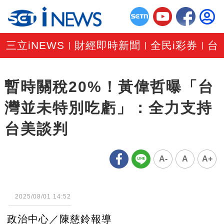
三立iNEWS
財經即時新聞
全民i彩券
台
|
|
|
暫時關稅20%！黃偉哲曝「台
灣並未特別吃虧」：全力支持
台美談判
A-
A
A+
2025/08/01 14:52
政治中心／陳慈鈴報導