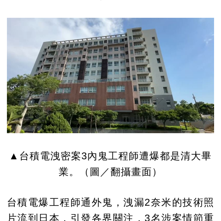
▲台積電洩密案3內鬼工程師遭爆都是清大畢
業。（圖／翻攝畫面）
台積電爆工程師通外鬼，洩漏2奈米的技術照
片流到日本，引發各界關注，3名涉案情節重