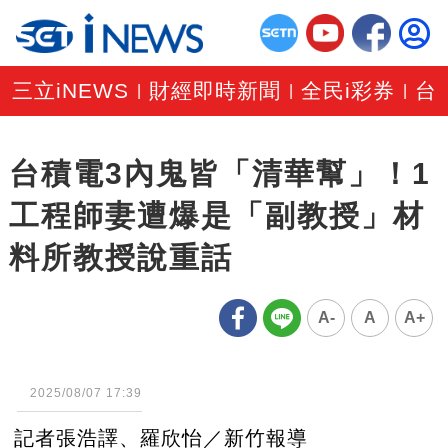
三立iNEWS
財經即時新聞
全民i彩券
台
|
|
|
台積電3內鬼皆「清華幫」！1
工程師妻遭爆是「副教授」材
料所教授說重話
A-
A
A+
2025/08/07 17:39
記者張浩譯、羅欣怡／新竹報導