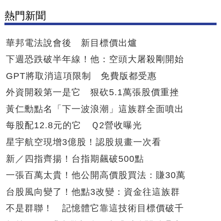
熱門新聞
華邦電法說會後 新目標價出爐
下週恐跌破半年線！他：空頭大屠殺剛開始
GPT將取消這項限制 免費版都受惠
外資開殺第一是它 狠砍5.1萬張股價重挫
黃仁勳點名「下一波浪潮」這族群全面噴出
每股配12.8元的它 Ｑ2營收曝光
星宇航空現增3億股！認股規畫一次看
新／四指齊揚！台指期飆破500點
一張百萬太貴！他公開高價股買法：賺30萬
台股風向變了！他點3改變：資金往這族群
不是群聯！ 記憶體它靠這技術目標價破千