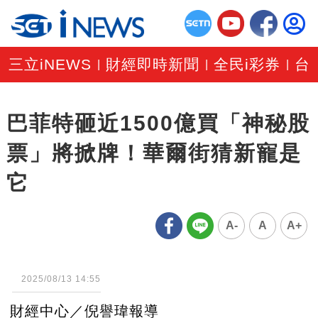
三立iNEWS
財經即時新聞
全民i彩券
台
|
|
|
巴菲特砸近1500億買「神秘股
票」將掀牌！華爾街猜新寵是
它
A-
A
A+
2025/08/13 14:55
財經中心／倪譽瑋報導