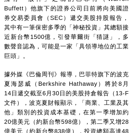
Buffett）他旗下的證券公司日前將向美國證
券交易委員會（SEC）遞交美股持股報告，
其中有一筆保密多季的「神秘投資」其總額接
近新台幣1500億，引發華爾街「猜謎」，多
數聲音認為，可能是一家「具領導地位的工業
巨頭」。
據外媒《巴倫周刊》報導，巴菲特旗下的波克
夏海瑟威（Berkshire Hathaway）將於8月
14日遞交截至6月30日的美股持倉報告（13-F
文件），波克夏財報顯示，「商業、工業及其
他」類別的投資成本基礎，在第一季增加約
20億美元（約新台幣598億），第二季又增28
億美元（約新台幣838億），投資總額高達48