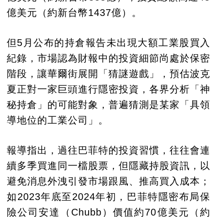
億美元（約新台幣1437億）。
但5月公布的持倉報告未出現大額工業股買入
紀錄，市場認為財報中的投資細節尚處於保密
階段，讓華爾街展開「猜謎遊戲」，預估波克
夏正對一家巨頭進行隱密投資，各界分析「神
秘持倉」的可能對象，普遍猜測是某家「具領
導地位的工業公司」。
報導指出，過往巴菲特的投資習慣，往往會連
續多季買進同一檔股票，但隱藏持股資訊，以
避免消息外洩引發市場跟風、推高買入成本；
如2023年底至2024年初，巴菲特隱密布局保
險公司安達（Chubb）價值約70億美元（約