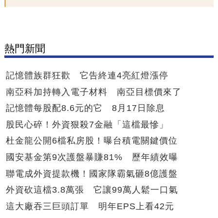
熱門新聞
記憶體族群狂歡 它告終連4亮紅燈漲停
南亞科加持轉入電子材料 南亞目標價來了
記憶體每股配8.6元的它 8月17日除息
股民心碎！外資狠殺7金融「這檔最慘」
杜金龍公開6檔私房股！曝台積電關鍵價位
國安基金第9次護盤暴賺81% 歷年績效曝
聯電成外資提款機！國家隊霸氣砸8億護盤
外資砍這檔3.8萬張 它讓99萬人鬆一口氣
這大廠吞三巨頭訂單 明年EPS上看42元