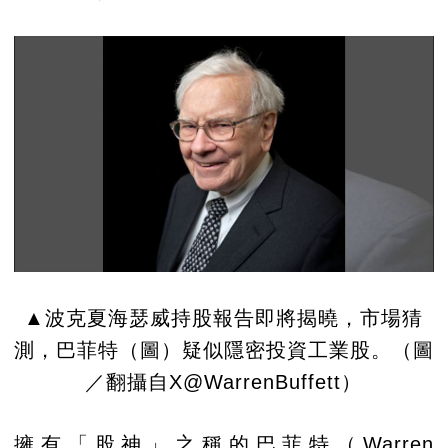
▲波克夏海瑟威持股報告即將揭曉，市場猜
測，巴菲特（圖）疑似隱密投資工業股。（圖
／翻攝自X@WarrenBuffett）
擁有「股神」之稱的巴菲特（Warren