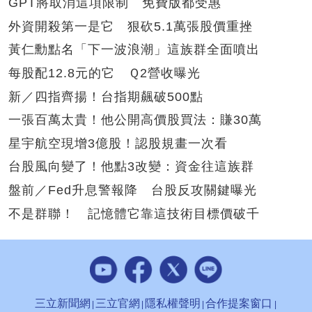
GPT將取消這項限制 免費版都受惠
外資開殺第一是它 狠砍5.1萬張股價重挫
黃仁勳點名「下一波浪潮」這族群全面噴出
每股配12.8元的它 Ｑ2營收曝光
新／四指齊揚！台指期飆破500點
一張百萬太貴！他公開高價股買法：賺30萬
星宇航空現增3億股！認股規畫一次看
台股風向變了！他點3改變：資金往這族群
盤前／Fed升息警報降 台股反攻關鍵曝光
不是群聯！ 記憶體它靠這技術目標價破千
三立新聞網
三立官網
隱私權聲明
合作提案窗口