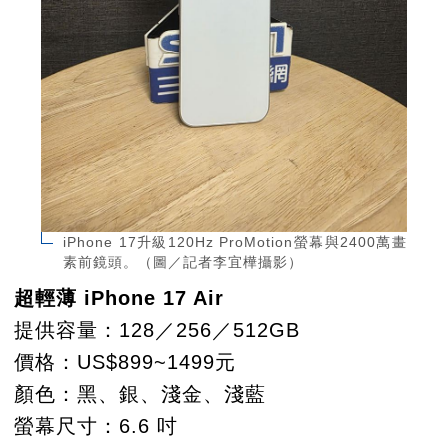
iPhone 17升級120Hz ProMotion螢幕與2400萬畫
素前鏡頭。（圖／記者李宜樺攝影）
超輕薄 iPhone 17 Air
提供容量：128／256／512GB
價格：US$899~1499元
顏色：黑、銀、淺金、淺藍
螢幕尺寸：6.6 吋