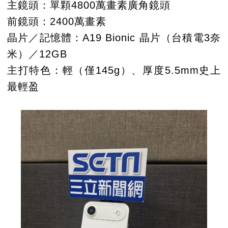
主鏡頭：單顆4800萬畫素廣角鏡頭
前鏡頭：2400萬畫素
晶片／記憶體：A19 Bionic 晶片（台積電3奈
米）／12GB
主打特色：輕（僅145g）、厚度5.5mm史上
最輕盈