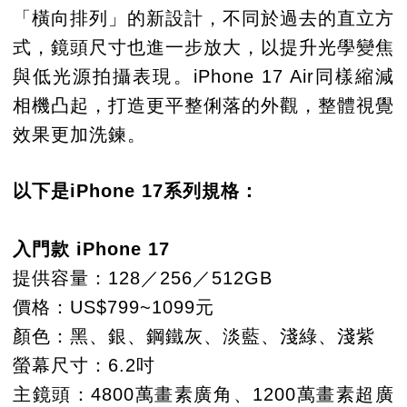
「橫向排列」的新設計，不同於過去的直立方
式，鏡頭尺寸也進一步放大，以提升光學變焦
與低光源拍攝表現。iPhone 17 Air同樣縮減
相機凸起，打造更平整俐落的外觀，整體視覺
效果更加洗鍊。
以下是iPhone 17系列規格：
入門款 iPhone 17
提供容量：128／256／512GB
價格：US$799~1099元
顏色：黑、銀、鋼鐵灰、淡藍、淺綠、淺紫
螢幕尺寸：6.2吋
主鏡頭：4800萬畫素廣角、1200萬畫素超廣