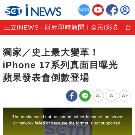
三立iNEWS
財經即時新聞
全民i彩券
台
|
|
|
獨家／史上最大變革！
iPhone 17系列真面目曝光
蘋果發表會倒數登場
A-
A
A+
This
is
a
The media could not be loaded, either because the server
modal
window.
or network failed or because the format is not supported.