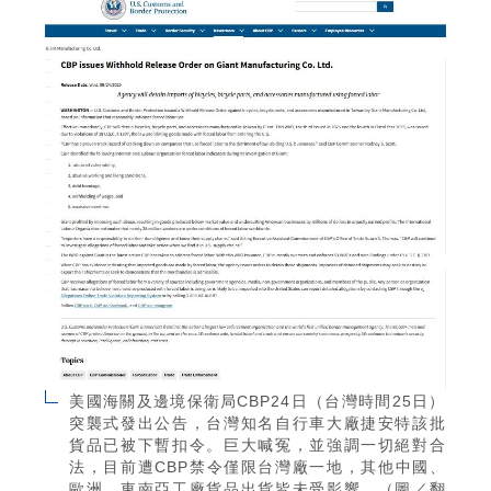
美國海關及邊境保衛局CBP24日（台灣時間25日）
突襲式發出公告，台灣知名自行車大廠捷安特該批
貨品已被下暫扣令。巨大喊冤，並強調一切絕對合
法，目前遭CBP禁令僅限台灣廠一地，其他中國、
歐洲、東南亞工廠貨品出貨皆未受影響。（圖／翻