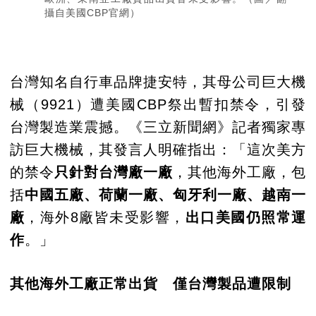
攝自美國CBP官網）
台灣知名自行車品牌捷安特，其母公司巨大機
械（9921）遭美國CBP祭出暫扣禁令，引發
台灣製造業震撼。《三立新聞網》記者獨家專
訪巨大機械，其發言人明確指出：「這次美方
的禁令
只針對台灣廠一廠
，其他海外工廠，包
括
中國五廠、荷蘭一廠、匈牙利一廠、越南一
廠
，海外8廠皆未受影響，
出口美國仍照常運
作
。」
其他海外工廠正常出貨 僅台灣製品遭限制