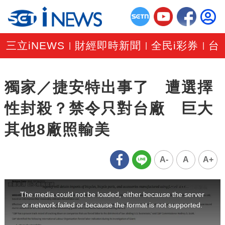
三立iNEWS
財經即時新聞
全民i彩券
台
|
|
|
獨家／捷安特出事了 遭選擇
性封殺？禁令只對台廠 巨大
其他8廠照輸美
A-
A
A+
This
is
a
The media could not be loaded, either because the server
modal
window.
or network failed or because the format is not supported.