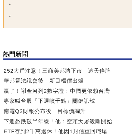
熱門新聞
252大戶注意！三商美邦將下市 這天停牌
華邦電法說會後 新目標價出爐
贏了！謝金河列2數字證：中國更依賴台灣
專家喊台股「下週噴千點」關鍵訊號
南電Q2財報公布後 目標價調升
下週恐跌破半年線！他：空頭大屠殺剛開始
ETF存到2千萬退休！他因1封信重回職場