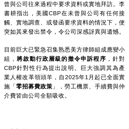
曾與公司往來過程中要求資料或實地拜訪。李
書耕指出，美國CBP在未曾與公司有任何接
觸、實地調查、或發函要求資料的情況下，便
突如其來發出禁令，令公司深感訝異與遺憾。
目前巨大已緊急召集熟悉美方律師組成應變小
組，
將啟動行政層級的撤令申訴程序
，針對
CBP針對性行為提出說明。巨大強調其為產
業人權改革領頭羊，自2025年1月起已全面實
施「
零招募費政策
」，勞工機票、手續費與仲
介費皆由公司全額吸收。