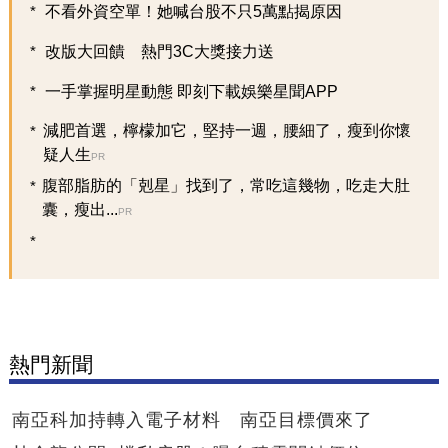
不看外資空單！她喊台股不只5萬點揭原因
改版大回饋 熱門3C大獎接力送
一手掌握明星動態 即刻下載娛樂星聞APP
減肥首選，檸檬加它，堅持一週，腰細了，瘦到你懷
疑人生
PR
腹部脂肪的「剋星」找到了，常吃這幾物，吃走大肚
囊，瘦出...
PR
熱門新聞
南亞科加持轉入電子材料 南亞目標價來了