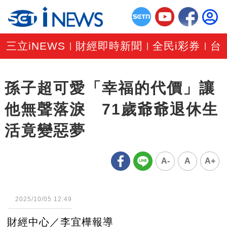
三立iNEWS
財經即時新聞
全民i彩券
台
|
|
|
孫子超可愛「幸福的代價」讓
他無聲落淚 71歲爺爺退休生
活竟變惡夢
A-
A
A+
2025/10/05 12:49
財經中心／李宜樺報導