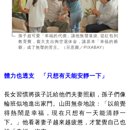
孫子超可愛「幸福的代價」讓他無聲落淚, 從紅包到
教育費，龐大支出掏空退休金，讓原本「幸福的爺
爺」成了無聲的苦主。（示意圖／PIXABAY）
體力也透支 「只想有天能安靜一下」
長女習慣將孩子託給他們夫妻照顧，孫子們像
輪班似地進出家門。山田無奈地說：「以前覺
得熱鬧是幸福，現在只想有一天能清靜一
下。」他看著妻子越來越疲憊，才驚覺自己也