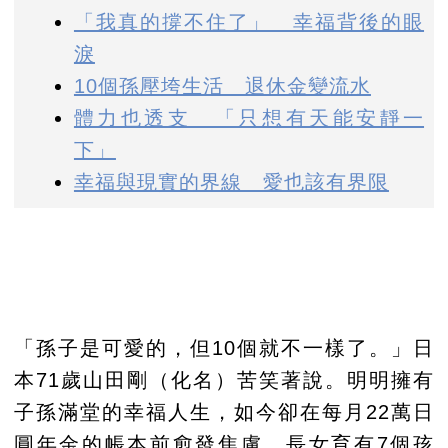
「我真的撐不住了」 幸福背後的眼
淚
10個孫壓垮生活 退休金變流水
體力也透支 「只想有天能安靜一
下」
幸福與現實的界線 愛也該有界限
「孫子是可愛的，但10個就不一樣了。」日
本71歲山田剛（化名）苦笑著說。明明擁有
子孫滿堂的幸福人生，如今卻在每月22萬日
圓年金的帳本前愈發焦慮。長女育有7個孩