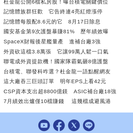
杜金龍公開6檔私房股！曝台積電關鍵價位
記憶體族群狂歡 它告終連4亮紅燈漲停
記憶體每股配8.6元的它 8月17日除息
國安基金第9次護盤暴賺81% 歷年績效曝
SpaceX財報後星艦量產 進補台廠3強
外資砍這檔3.8萬張 它讓99萬人鬆一口氣
聯電成外資提款機！國家隊霸氣砸8億護盤
台積電、聯發科咋選？杜金龍一語點醒網友
這大廠吞三巨頭訂單 明年EPS上看42元
CSP資本支出超8800億鎂 ASIC補台廠18強
7月績效出爐僅10檔賺錢 這幾檔成避風港