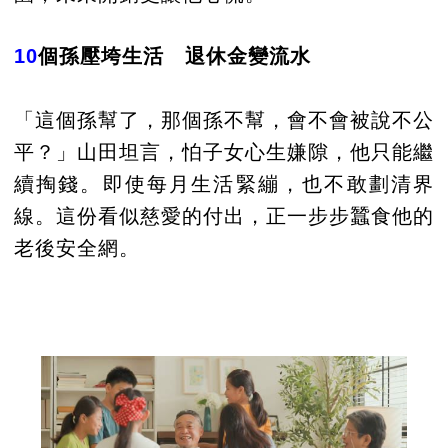
10
個孫壓垮生活 退休金變流水
「這個孫幫了，那個孫不幫，會不會被說不公
平？」山田坦言，怕子女心生嫌隙，他只能繼
續掏錢。即使每月生活緊繃，也不敢劃清界
線。這份看似慈愛的付出，正一步步蠶食他的
老後安全網。