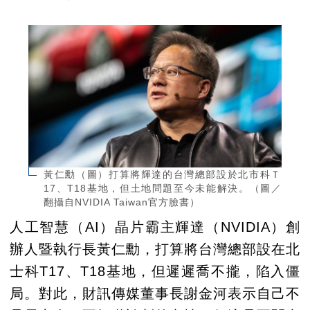
黃仁勳（圖）打算將輝達的台灣總部設於北市科Ｔ
17、T18基地，但土地問題至今未能解決。（圖／
翻攝自NVIDIA Taiwan官方臉書）
人工智慧（AI）晶片霸主輝達（NVIDIA）創
辦人暨執行長黃仁勳，打算將台灣總部設在北
士科T17、T18基地，但遲遲喬不攏，陷入僵
局。對此，財訊傳媒董事長謝金河表示自己不