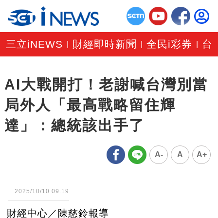
三立iNEWS
財經即時新聞
全民i彩券
台
|
|
|
AI大戰開打！老謝喊台灣別當
局外人「最高戰略留住輝
達」：總統該出手了
A-
A
A+
2025/10/10 09:19
財經中心／陳慈鈴報導