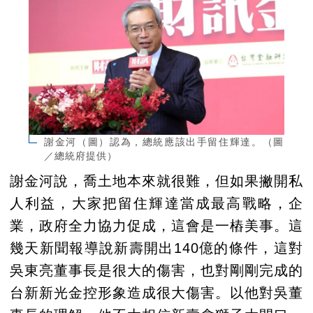
謝金河（圖）認為，總統應該出手留住輝達。（圖
／總統府提供）
謝金河說，喬土地本來就很難，但如果撇開私
人利益，大家把留住輝達當成最高戰略，企
業，政府全力協力促成，這會是一樁美事。這
幾天新聞報導說新壽開出140億的條件，這對
吳東亮董事長是很大的傷害，也對剛剛完成的
台新新光金控形象造成很大傷害。以他對吳董