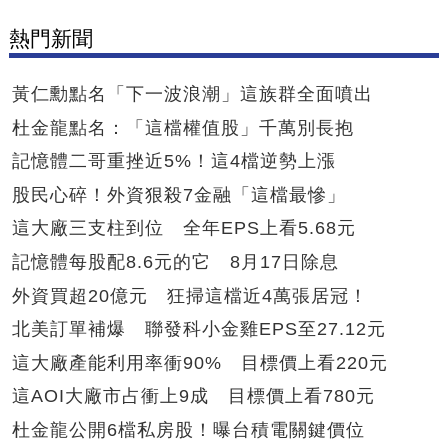
熱門新聞
黃仁勳點名「下一波浪潮」這族群全面噴出
杜金龍點名：「這檔權值股」千萬別長抱
記憶體二哥重挫近5%！這4檔逆勢上漲
股民心碎！外資狠殺7金融「這檔最慘」
這大廠三支柱到位 全年EPS上看5.68元
記憶體每股配8.6元的它 8月17日除息
外資買超20億元 狂掃這檔近4萬張居冠！
北美訂單補爆 聯發科小金雞EPS至27.12元
這大廠產能利用率衝90% 目標價上看220元
這AOI大廠市占衝上9成 目標價上看780元
杜金龍公開6檔私房股！曝台積電關鍵價位