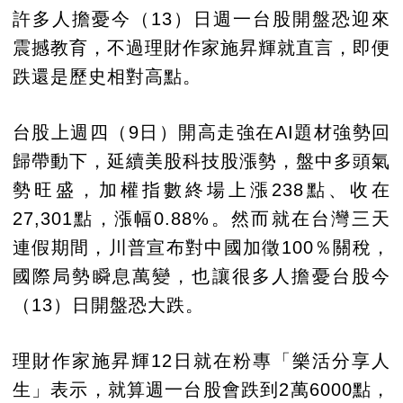
許多人擔憂今（13）日週一台股開盤恐迎來
震撼教育，不過理財作家施昇輝就直言，即便
跌還是歷史相對高點。
台股上週四（9日）開高走強在AI題材強勢回
歸帶動下，延續美股科技股漲勢，盤中多頭氣
勢旺盛，加權指數終場上漲238點、收在
27,301點，漲幅0.88%。然而就在台灣三天
連假期間，川普宣布對中國加徵100％關稅，
國際局勢瞬息萬變，也讓很多人擔憂台股今
（13）日開盤恐大跌。
理財作家施昇輝12日就在粉專「樂活分享人
生」表示，就算週一台股會跌到2萬6000點，