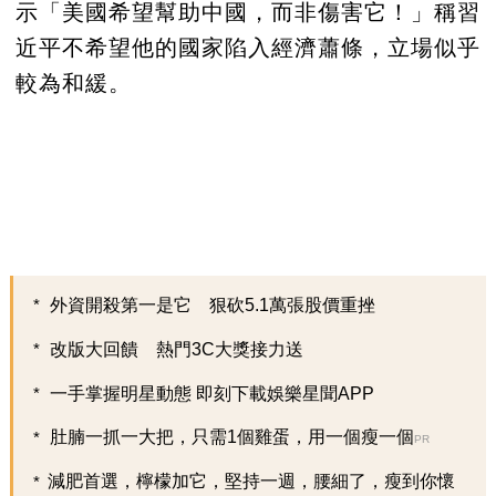
示「美國希望幫助中國，而非傷害它！」稱習
近平不希望他的國家陷入經濟蕭條，立場似乎
較為和緩。
外資開殺第一是它 狠砍5.1萬張股價重挫
改版大回饋 熱門3C大獎接力送
一手掌握明星動態 即刻下載娛樂星聞APP
肚腩一抓一大把，只需1個雞蛋，用一個瘦一個
PR
減肥首選，檸檬加它，堅持一週，腰細了，瘦到你懷