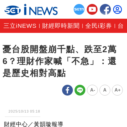
三立iNEWS
財經即時新聞
全民i彩券
台
|
|
|
憂台股開盤崩千點、跌至2萬
6？理財作家喊「不急」：還
是歷史相對高點
A-
A
A+
2025/10/13 05:18
財經中心／黃韻璇報導