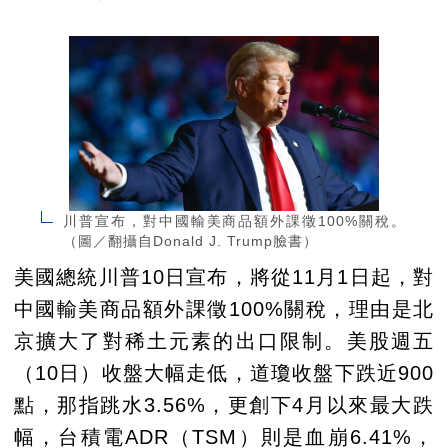
川普宣布，對中國輸美商品額外課徵100%關稅。
（圖／翻攝自Donald J. Trump臉書）
美國總統川普10日宣布，將從11月1日起，對
中國輸美商品額外課徵100%關稅，理由是北
京擴大了對稀土元素的出口限制。美股週五
（10日）收盤大幅走低，道瓊收盤下跌近900
點，那指跳水3.56%，更創下4月以來最大跌
幅，台積電ADR（TSM）則是血崩6.41%，