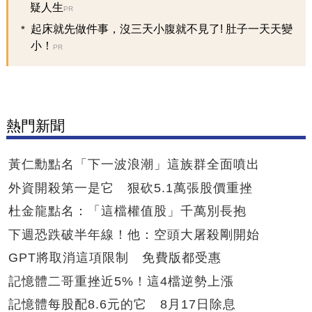
疑人生
PR
起床就先做件事，沒三天小腹就不見了! 肚子一天天變
小！
PR
熱門新聞
黃仁勳點名「下一波浪潮」這族群全面噴出
外資開殺第一是它 狠砍5.1萬張股價重挫
杜金龍點名：「這檔權值股」千萬別長抱
下週恐跌破半年線！他：空頭大屠殺剛開始
GPT將取消這項限制 免費版都受惠
記憶體二哥重挫近5%！這4檔逆勢上漲
記憶體每股配8.6元的它 8月17日除息