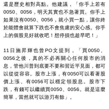
還是歷史相對高點。他建議，「你手上若有
0050、0056，明天其實也不急著買。你手上
如果沒有0050、0056，就小買一點，讓你終
於能體會就算下跌也不會焦慮的安心感。你手
上的個股見好就收吧！想停損也趁早吧！」
11日施昇輝也曾PO文提到，「買0050、
0056之後，真的不必再關心任何股市的消
息，管他川普到底要不要和習近平見面，都可
以從從容容。股市上漲，有0050可以看著股
價上漲、有0056可以穩定領股息。股市下
跌，有錢可以繼續買0050、0056。就是這麼
簡單，當然就可以游刃有餘」。