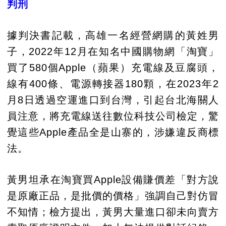
判刑
據判決書記載，高雄一名經營網購的黃姓男
子，2022年12月在知名中國購物網「淘寶」
買了580個Apple（蘋果）充電線及豆腐頭，
線有400條、電源轉接器180顆，在2023年2
月8日透過空運進口到台灣，引起台北海關人
員注意，將充電線送往數位科技公司檢定，驚
覺這些Apple產品全是山寨的，涉嫌違反商標
法。
黃男坦承在淘寶買Apple設備賺價差「對方說
是原廠正品，是批價的價格」強調自己對仿冒
不知情；檢方提出，黃男大量進口卻未向賣方