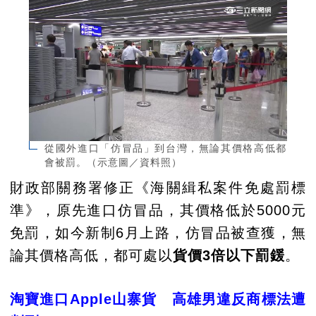
從國外進口「仿冒品」到台灣，無論其價格高低都
會被罰。（示意圖／資料照）
財政部關務署修正《海關緝私案件免處罰標
準》，原先進口仿冒品，其價格低於5000元
免罰，如今新制6月上路，仿冒品被查獲，無
論其價格高低，都可處以
貨價3倍以下罰鍰
。
淘寶進口Apple山寨貨 高雄男違反商標法遭