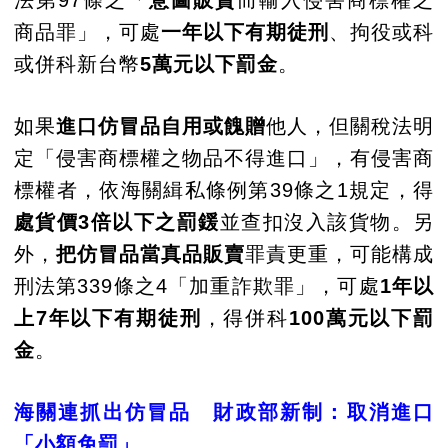
商品罪」，可處
一年以下有期徒刑
、拘役或科
或併科新台幣
5萬元以下罰金
。
如果
進口仿冒品自用或餽贈
他人，但關稅法明
定「侵害商標權之物品不得進口」，有侵害商
標權者，依海關緝私條例第39條之1規定，得
處貨價3倍以下之罰鍰
並查扣沒入該貨物。另
外，
把仿冒品當真品販賣
罪責更重，可能構成
刑法第339條之4「加重詐欺罪」，可處
1年以
上7年以下有期徒刑
，得併科
100萬元以下罰
金
。
海關連抓出仿冒品 財政部新制：取消進口
「小額免罰」