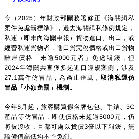
今（2025）年財政部關務署修正《海關緝私
案件免處罰標準》，過去海關緝私條例規定，
私運（即未向海關申報）貨物進口、出口，或
經營私運貨物者，進口貨完稅價格或出口貨物
離岸價格「未逾5000元者」免處罰鍰；但
2024年海關共查獲多起進口違規案例，涉及
27.1萬件仿冒品，為遏止歪風，
取消私運仿
冒品「小額免罰」機制。
今年6月起，旅客購買假名牌包包、手錶、3C
產品等仿冒品，即使價格未超過5000元，仍
將被沒收，且都可處以貨價3倍以下罰鍰，無
論價值高低均不予免罰。