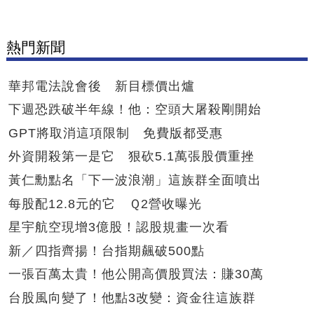
熱門新聞
華邦電法說會後 新目標價出爐
下週恐跌破半年線！他：空頭大屠殺剛開始
GPT將取消這項限制 免費版都受惠
外資開殺第一是它 狠砍5.1萬張股價重挫
黃仁勳點名「下一波浪潮」這族群全面噴出
每股配12.8元的它 Ｑ2營收曝光
星宇航空現增3億股！認股規畫一次看
新／四指齊揚！台指期飆破500點
一張百萬太貴！他公開高價股買法：賺30萬
台股風向變了！他點3改變：資金往這族群