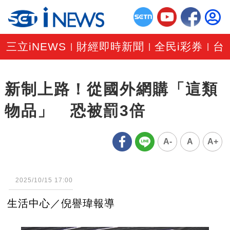
三立iNEWS
財經即時新聞
全民i彩券
台
|
|
|
新制上路！從國外網購「這類
物品」 恐被罰3倍
A-
A
A+
2025/10/15 17:00
生活中心／倪譽瑋報導