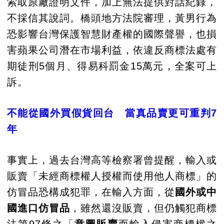
索取原廠證明文件，加上無法提供對話紀錄，
不採信其說詞。橋頭地方法院審理，黃男行為
恐影響台灣保護智慧財產權的國際聲譽，也損
害蘋果公司潛在市場利益，依違反商標法處有
期徒刑5個月、得易科罰金15萬元，全案可上
訴。
不能從國外買假貨回台 當真品賣更可重判7
年
事實上，過去台灣高等檢察署曾提醒，輸入或
販賣「未經商標權人授權而使用他人商標」的
仿冒品恐構成犯罪，在輸入方面，從
國外或中
國進口仿冒品
，雖然還沒販賣，但仍觸犯商標
法第97條之「
意圖販賣
而輸入侵害商標權之