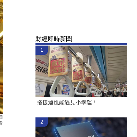
財經即時新聞
1
搭捷運也能遇見小幸運！
國
2
看