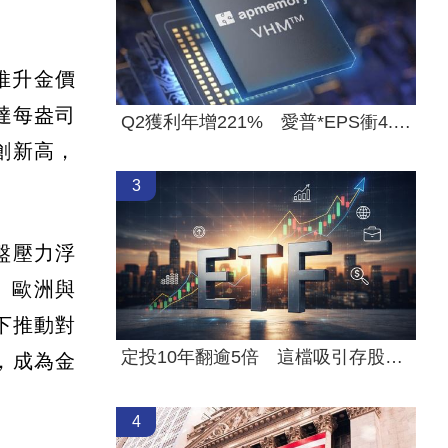
推升金價
達每盎司
Q2獲利年增221% 愛普*EPS衝4.18元！
價創新高，
3
盤壓力浮
。歐洲與
下推動對
定投10年翻逾5倍 這檔吸引存股族卡位！
，成為金
4