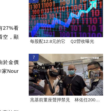
有27%看
看空，顯
每股配12.8元的它 Ｑ2營收曝光
7
由於金價
Nour
兆基前董座聲押禁見 林佑任200萬交保