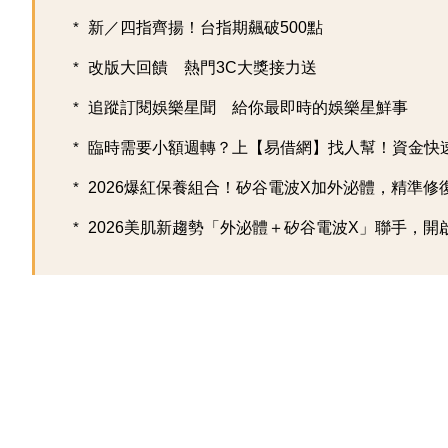
新／四指齊揚！台指期飆破500點
改版大回饋 熱門3C大獎接力送
追蹤訂閱娛樂星聞 給你最即時的娛樂星鮮事
臨時需要小額週轉？上【易借網】找人幫！資金快
2026爆紅保養組合！矽谷電波X加外泌體，精準修復超
2026美肌新趨勢「外泌體＋矽谷電波X」聯手，開啟高