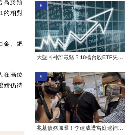
若高於預
8
1的相對
白金、鈀
大盤回神誰最猛？18檔台股ETF失土收復
人在高位
9
後續仍待
兆基債務風暴！李建成遭當庭逮補聲押禁見