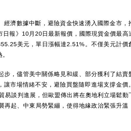
、經濟數據中斷，避險資金快速湧入國際金市，
日報》10月20日最新報價，國際現貨金價最高
,355.25美元，單日漲幅達2.51%。不僅美元計
熱。
美元起步，儘管美中關係略見和緩、部分獲利了結賣
，讓市場情緒不安，避險買盤隨即進場支撐金價
美貿易談判進展，但歐盟傳出將在奧地利立場鬆動
空襲再起、中東局勢緊繃，使得地緣政治緊張升溫