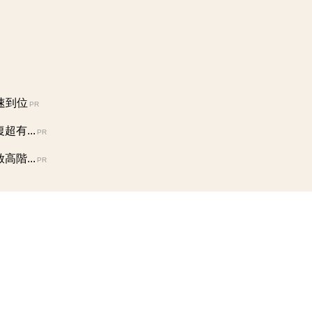
速到位
PR
有...
PR
階...
PR