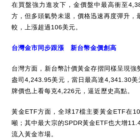
在買盤強力進攻下，金價盤中最高衝至4,38
方，但多頭氣勢未退，價格迅速再度彈升，最後
較，上漲超過106美元。
台灣金市同步跟漲 新台幣金價創高
台灣方面，新台幣計價黃金存摺同樣呈現強勢
盎司4,243.95美元，當日最高達4,341.
牌價也上看每克4,226元，逼近歷史高點。
黃金ETF方面，全球17檔主要黃金ETF在10
噸；其中最大宗的SPDR黃金ETF也大增11.
流入黃金市場。