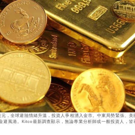
0美元，全球避險情緒升溫，投資人爭相湧入金市。中東局勢緊張、美
避風港。Kitco最新調查顯示，無論專業分析師或一般投資人，皆