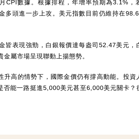
CPI數據。根據排程，年增率預期為3.1%，
多頭進一步上攻。美元指數目前仍維持在98.6
皆表現強勁，白銀報價達每盎司52.47美元，
，整體貴金屬市場呈現聯動上揚態勢。
性升高的情勢下，國際金價仍有撐高動能。投資
能一路挺進5,000美元甚至6,000美元關卡？