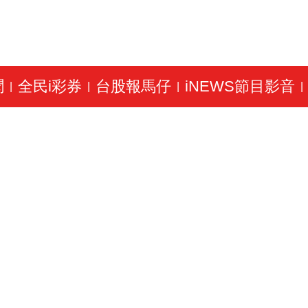
聞
全民i彩券
台股報馬仔
iNEWS節目影音
|
|
|