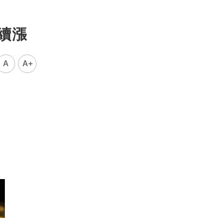
續漲
A
A+