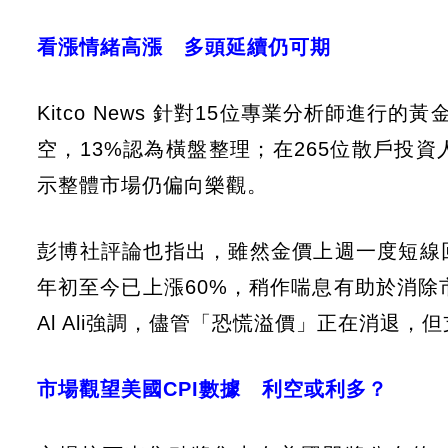
看漲情緒高漲 多頭延續仍可期
Kitco News 針對15位專業分析師進行
空，13%認為橫盤整理；在265位散戶投資
示整體市場仍偏向樂觀。
彭博社評論也指出，雖然金價上週一度短線
年初至今已上漲60%，稍作喘息有助於消除
Al Ali強調，儘管「恐慌溢價」正在消退
市場觀望美國CPI數據 利空或利多？