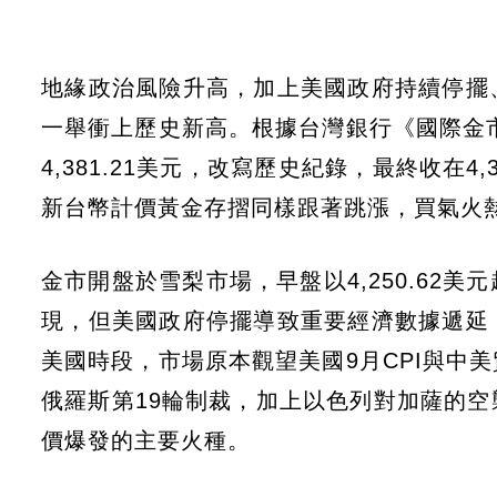
地緣政治風險升高，加上美國政府持續停擺
一舉衝上歷史新高。根據台灣銀行《國際金市
4,381.21美元，改寫歷史紀錄，最終收在4
新台幣計價黃金存摺同樣跟著跳漲，買氣火
金市開盤於雪梨市場，早盤以4,250.62
現，但美國政府停擺導致重要經濟數據遞延
美國時段，市場原本觀望美國9月CPI與中
俄羅斯第19輪制裁，加上以色列對加薩的
價爆發的主要火種。