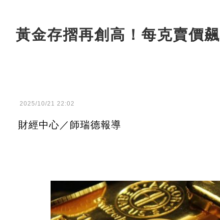
黃金存摺再創高！每克賣價飆破
2025/10/21 22:02
財經中心／師瑞德報導