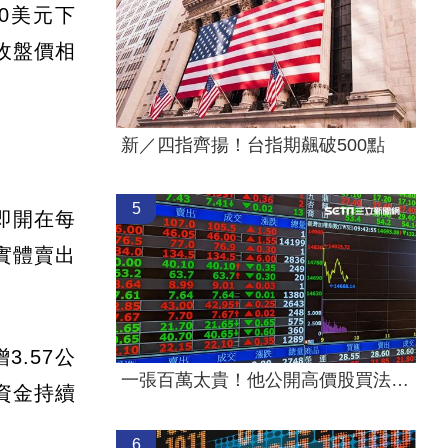
0美元下
）收盤價相
新／四指齊揚！台指期飆破500點
5
即開在每
的實體賣出
3.57公
一張百萬太貴！他公開高價股買法：賺30萬
型資金持續
6