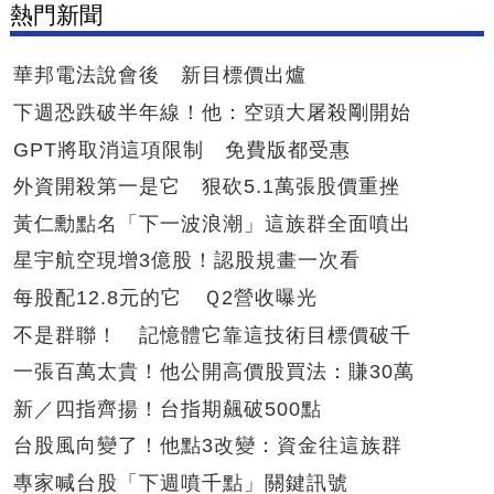
熱門新聞
華邦電法說會後 新目標價出爐
下週恐跌破半年線！他：空頭大屠殺剛開始
GPT將取消這項限制 免費版都受惠
外資開殺第一是它 狠砍5.1萬張股價重挫
黃仁勳點名「下一波浪潮」這族群全面噴出
星宇航空現增3億股！認股規畫一次看
每股配12.8元的它 Ｑ2營收曝光
不是群聯！ 記憶體它靠這技術目標價破千
一張百萬太貴！他公開高價股買法：賺30萬
新／四指齊揚！台指期飆破500點
台股風向變了！他點3改變：資金往這族群
專家喊台股「下週噴千點」關鍵訊號