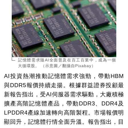
記憶體需求隨AI全面普及在百工百業中，成為一個
大循環股。 （示意圖／翻攝自Pixabay）
AI投資熱潮推動記憶體需求強勁，帶動HBM
與DDR5報價持續走揚。根據群益證券投顧最
新報告指出，受AI伺服器需求驅動，大廠積極
擴產高階記憶體產品，帶動DDR3、DDR4及
LPDDR4產線加速轉向高階製程。市場報價明
顯回升，記憶體行情全面升溫。報告指出，目