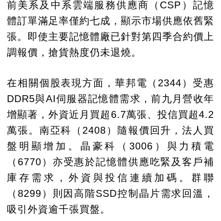
前美系及中系雲端服務供應商（CSP）記憶
體訂單滿足率僅約七成，顯示市場供應依舊緊
張。即使主要記憶體廠已針對第四季合約價上
調報價，搶貨熱度仍未退燒。
在相關個股表現方面，華邦電（2344）受惠
DDR5與AI伺服器記憶體需求，前九月營收年
增顯著，外資近月買超6.7萬張、投信買超4.2
萬張。南亞科（2408）隨報價回升，法人買
盤明顯增加。晶豪科（3006）與力積電
（6770）亦受惠於記憶體供應吃緊及客戶補
庫存需求，外資與投信連續加碼。群聯
（8299）則因高階SSD控制晶片需求回溫，
吸引外資逾千張買盤。