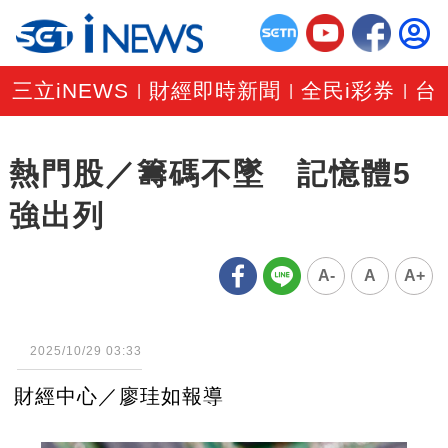
三立iNEWS
財經即時新聞
全民i彩券
台
|
|
|
熱門股／籌碼不墜 記憶體5
強出列
A-
A
A+
2025/10/29 03:33
財經中心／廖珪如報導