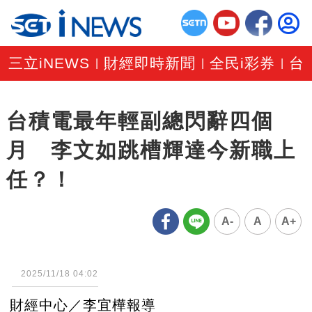
三立iNEWS
財經即時新聞
全民i彩券
台
|
|
|
台積電最年輕副總閃辭四個
月 李文如跳槽輝達今新職上
任？！
A-
A
A+
2025/11/18 04:02
財經中心／李宜樺報導