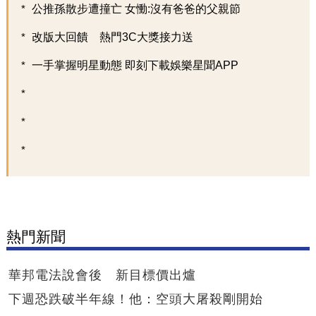
公推孫散步遭撞亡 女慟:沒有爸爸的父親節
改版大回饋 熱門3C大獎接力送
一手掌握明星動態 即刻下載娛樂星聞APP
熱門新聞
華邦電法說會後 新目標價出爐
下週恐跌破半年線！他：空頭大屠殺剛開始