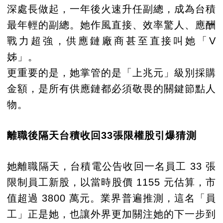
深處長做起，一年後火速升任副總，成為台積
最年輕的副總。她作風直接、效率驚人、應酬
戰力超強，供應鏈廠商甚至直接叫她「V
姊」。
更重要的是，她掌管的是「上兆元」級別採購
金額，是所有供應鏈都必須敬畏的關鍵節點人
物。
離職後隔天台積收回33張限權股引爆猜測
她離職隔天，台積電公告收回一名員工 33 張
限制員工新股，以當時股價 1155 元估算，市
值超過 3800 萬元。業界普遍推測，這名「員
工」正是她，也讓外界更加關注她的下一步到