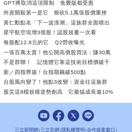
GPT將取消這項限制 免費版都受惠
外資開殺第一是它 狠砍5.1萬張股價重挫
黃仁勳點名「下一波浪潮」這族群全面噴出
星宇航空現增3億股！認股規畫一次看
每股配12.8元的它 Ｑ2營收曝光
一張百萬太貴！他公開高價股買法：賺30萬
不是群聯！ 記憶體它靠這技術目標價破千
新／四指齊揚！台指期飆破500點
台股風向變了！他點3改變：資金往這族群
股災這8檔規模逆勢創高 它最猛成長逾10%
三立新聞網
三立官網
隱私權聲明
合作提案窗口