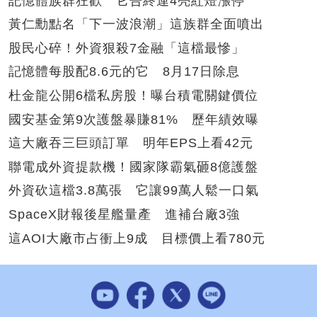
記憶體族群狂歡 它告終連4亮紅燈漲停
黃仁勳點名「下一波浪潮」這族群全面噴出
股民心碎！外資狠殺7金融「這檔最慘」
記憶體每股配8.6元的它 8月17日除息
杜金龍公開6檔私房股！曝台積電關鍵價位
國安基金第9次護盤暴賺81% 歷年績效曝
這大廠吞三巨頭訂單 明年EPS上看42元
聯電成外資提款機！國家隊霸氣砸8億護盤
外資砍這檔3.8萬張 它讓99萬人鬆一口氣
SpaceX財報後星艦量產 進補台廠3強
這AOI大廠市占衝上9成 目標價上看780元