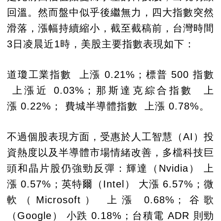
回溫。然而盤中似乎後繼無力，四大指數突然
滑落，漲幅持續縮小，截至截稿前，台灣時間
3日凌晨近1時，美股主要指數表現如下：
道瓊工業指數 上漲 0.21%；標普 500 指數
上漲近 0.03%；那斯達克綜合指數 上
漲 0.22%； 費城半導體指數 上漲 0.78%。
不過個股表現方面，受惠於人工智慧（AI）投
資熱度以及半導體市場情緒改善，多檔科技巨
頭和晶片股仍強勁反彈：輝達（Nvidia） 上
漲 0.57%；英特爾（Intel） 大漲 6.57%；微
軟（Microsoft） 上漲 0.68%；谷歌
（Google） 小跌 0.18%；台積電 ADR 則勁