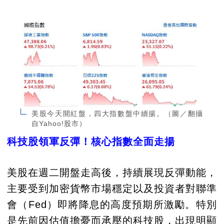
美股今天開紅盤，四大指數盤中續揚。（圖／翻攝
自Yahoo!股市）
科技股領軍反彈！核心指數全面走揚
美股在週二開盤走高後，持續展現反彈動能，
主要受到加密貨幣市場穩定以及投資者對聯準
會（Fed）即將降息的高度預期所激勵。特別
是先前因估值擔憂而承壓的科技股，出現明顯