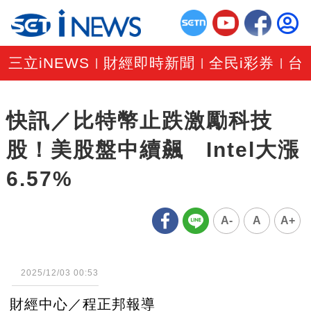
三立iNEWS
財經即時新聞
全民i彩券
台
|
|
|
快訊／比特幣止跌激勵科技
股！美股盤中續飆 Intel大漲
6.57%
A-
A
A+
2025/12/03 00:53
財經中心／程正邦報導