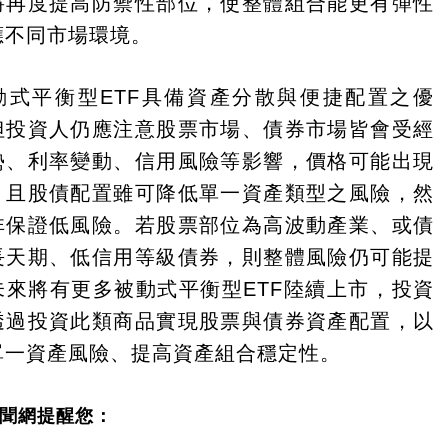
將再度提高防禦性部位，使整體組合能更有彈性
應不同市場環境。
動式平衡型ETF具備資產分散與便捷配置之優
但投資人仍應注意股票市場、債券市場皆會受經
勢、利率變動、信用風險等影響，價格可能出現
。且股債配置雖可降低單一資產類型之風險，然
非保證低風險。若股票部位為高波動產業、或債
長天期、低信用等級債券，則整體風險仍可能提
未來將有更多被動式平衡型ETF陸續上市，投資
透過投資此類商品實現股票與債券資產配置，以
單一資產風險、提高資產組合穩定性。
聞網提醒您：