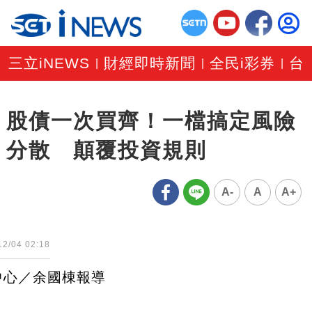
三立iNEWS
財經即時新聞
全民i彩券
台
|
|
|
股債一次買齊！一檔搞定風險
分散 顛覆投資規則
A-
A
A+
12/04 02:18
中心／余國棟報導