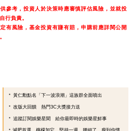
僅供參考，投資人於決策時應審慎評估風險，並就投
自行負責。
一定有風險，基金投資有賺有賠，申購前應詳閱公開
。
黃仁勳點名「下一波浪潮」這族群全面噴出
改版大回饋 熱門3C大獎接力送
追蹤訂閱娛樂星聞 給你最即時的娛樂星鮮事
減肥首選，檸檬加它，堅持一週，腰細了，瘦到你懷