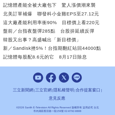
記憶體產能全被大廠包下 驚人漲價潮來襲
北美訂單補爆 聯發科小金雞EPS至27.12元
這大廠產能利用率衝90% 目標價上看220元
盤前／台指夜盤彈285點 台股拚延續反彈
韓股又出事？高盛喊出「新目標價」
新／Sandisk挫5%！台指期翻紅站回44000點
記憶體每股配8.6元的它 8月17日除息
三立新聞網
三立官網
隱私權聲明
合作提案窗口
意見反應
©2026 Sanlih E-Television All Rights Reserved 版權所有 盜用必究 台北
市內湖區舊宗路一段159號 02-8792-8888