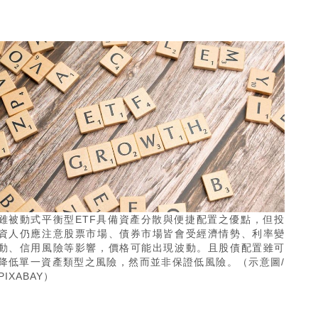
雖被動式平衡型ETF具備資產分散與便捷配置之優點，但投
資人仍應注意股票市場、債券市場皆會受經濟情勢、利率變
動、信用風險等影響，價格可能出現波動。且股債配置雖可
降低單一資產類型之風險，然而並非保證低風險。（示意圖/
PIXABAY）