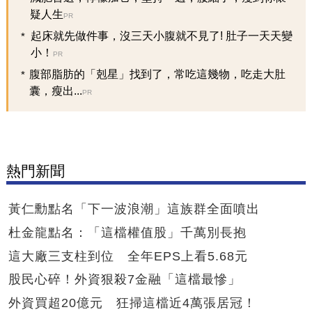
疑人生
PR
起床就先做件事，沒三天小腹就不見了! 肚子一天天變
小！
PR
腹部脂肪的「剋星」找到了，常吃這幾物，吃走大肚
囊，瘦出...
PR
熱門新聞
黃仁勳點名「下一波浪潮」這族群全面噴出
杜金龍點名：「這檔權值股」千萬別長抱
這大廠三支柱到位 全年EPS上看5.68元
股民心碎！外資狠殺7金融「這檔最慘」
外資買超20億元 狂掃這檔近4萬張居冠！