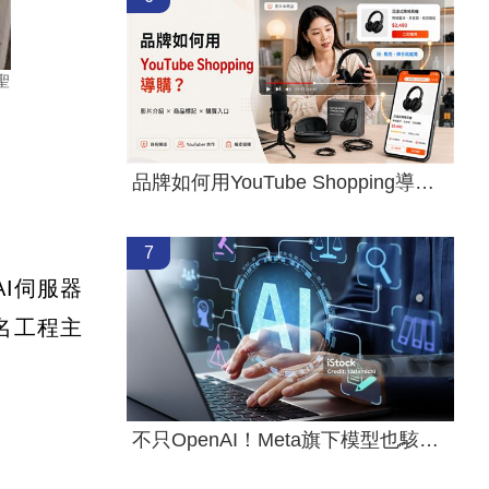
聖
品牌如何用YouTube Shopping導購？
7
AI伺服器
名工程主
不只OpenAI！Meta旗下模型也駭入其他公司