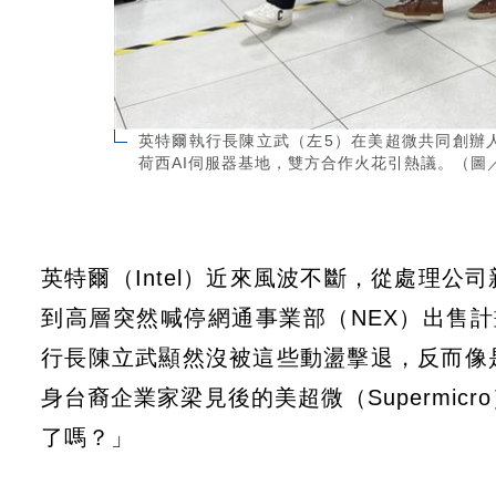
英特爾執行長陳立武（左5）在美超微共同創辦
荷西AI伺服器基地，雙方合作火花引熱議。（圖
英特爾（Intel）近來風波不斷，從處理
到高層突然喊停網通事業部（NEX）出售計
行長陳立武顯然沒被這些動盪擊退，反而像
身台裔企業家梁見後的美超微（Supermicr
了嗎？」