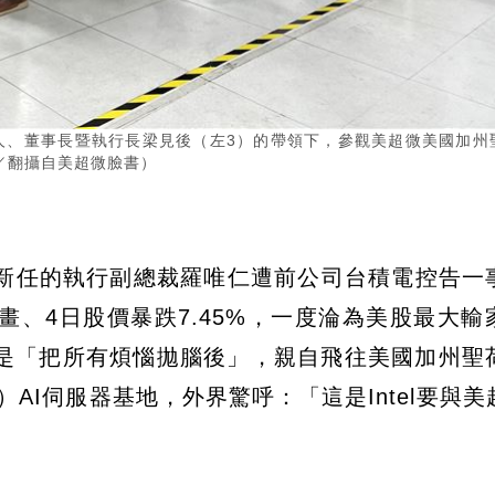
人、董事長暨執行長梁見後（左3）的帶領下，參觀美超微美國加州
／翻攝自美超微臉書）
公司新任的執行副總裁羅唯仁遭前公司台積電控告一
畫、4日股價暴跌7.45%，一度淪為美股最大輸
是「把所有煩惱拋腦後」，親自飛往美國加州聖
o）AI伺服器基地，外界驚呼：「這是Intel要與