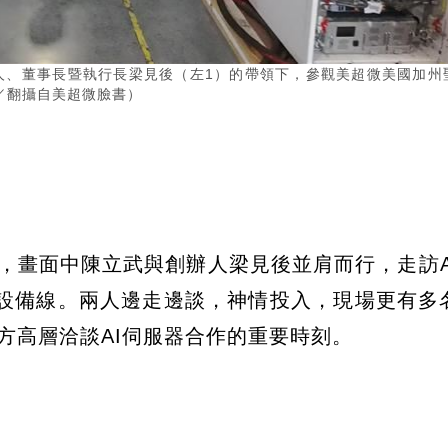
人、董事長暨執行長梁見後（左1）的帶領下，參觀美超微美國加州
／翻攝自美超微臉書）
部照片，畫面中陳立武與創辦人梁見後並肩而行，走訪
）設備線。兩人邊走邊談，神情投入，現場更有多
ro雙方高層洽談AI伺服器合作的重要時刻。