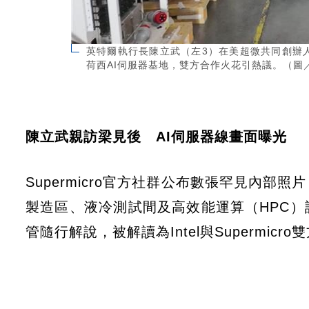
英特爾執行長陳立武（左3）在美超微共同創辦
荷西AI伺服器基地，雙方合作火花引熱議。（圖
陳立武親訪梁見後 AI伺服器線畫面曝光
Supermicro官方社群公布數張罕見內
製造區、液冷測試間及高效能運算（HPC
管隨行解說，被解讀為Intel與Supermic