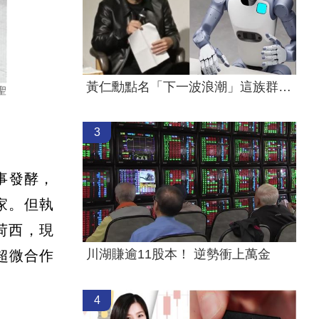
黃仁勳點名「下一波浪潮」這族群全面噴出
聖
3
事發酵，
家。但執
荷西，現
川湖賺逾11股本！ 逆勢衝上萬金
美超微合作
4