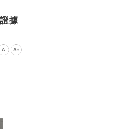
證據
A
A+