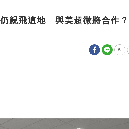
仍親飛這地 與美超微將合作？
A-