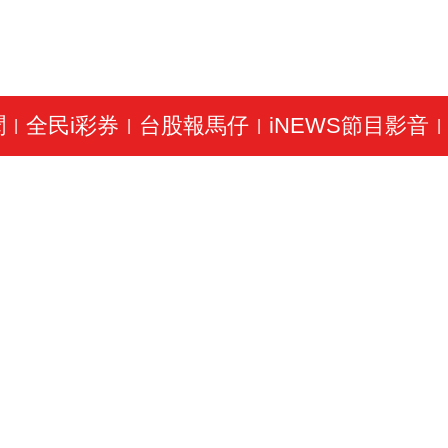
聞
全民i彩券
台股報馬仔
iNEWS節目影音
|
|
|