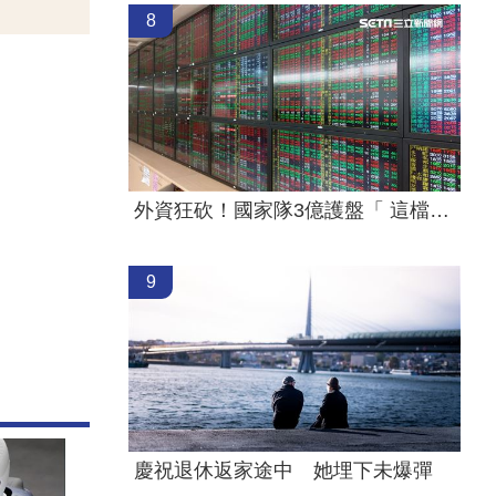
8
外資狂砍！國家隊3億護盤「 這檔金融股」
9
慶祝退休返家途中 她埋下未爆彈