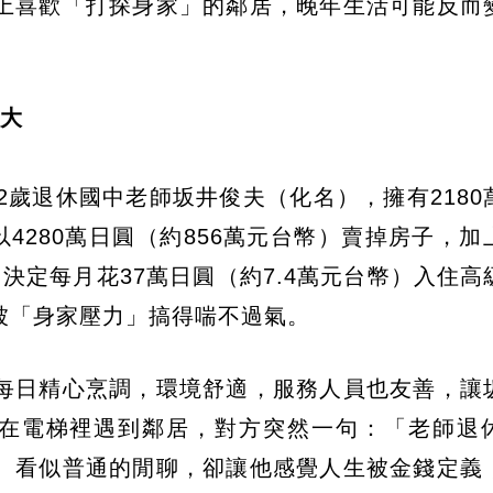
上喜歡「打探身家」的鄰居，晚年生活可能反而
超大
本一名72歲退休國中老師坂井俊夫（化名），擁有218
4280萬日圓（約856萬元台幣）賣掉房子，加
金，決定每月花37萬日圓（約7.4萬元台幣）入住
被「身家壓力」搞得喘不過氣。
每日精心烹調，環境舒適，服務人員也友善，讓
他在電梯裡遇到鄰居，對方突然一句：「老師退
。看似普通的閒聊，卻讓他感覺人生被金錢定義