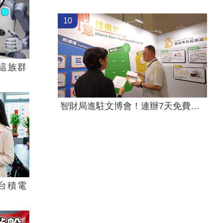
10
這族群
智財局進駐文博會！連辦7天免費諮詢
台積電