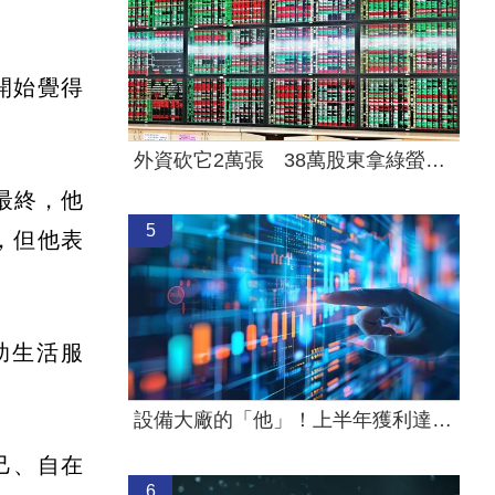
開始覺得
外資砍它2萬張 38萬股東拿綠螢光棒自嗨
最終，他
5
，但他表
助生活服
設備大廠的「他」！上半年獲利達去年6成
己、自在
6