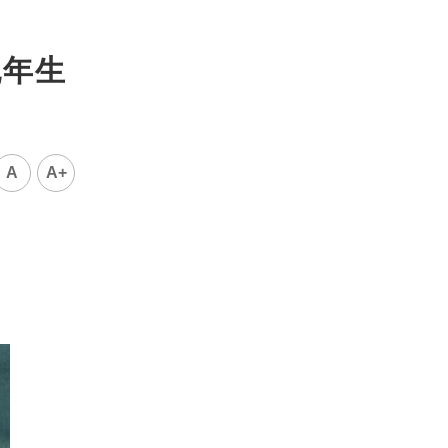
晚年生
A
A+