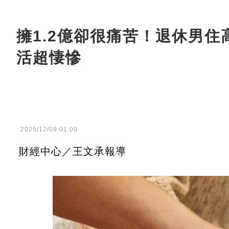
擁1.2億卻很痛苦！退休男
活超悽慘
2025/12/09 01:00
財經中心／王文承報導