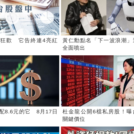
狂歡 它告終連4亮紅
黃仁勳點名「下一波浪潮」
全面噴出
8.6元的它 8月17日
杜金龍公開6檔私房股！曝
關鍵價位