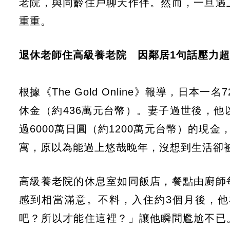
老院，與同齡住戶聊天作伴。然而，一旦遇
重重。
退休老師住高級養老院 因鄰居1句話壓力
根據《The Gold Online》報導，日
休金（約436萬元台幣）。妻子過世後，他以
過6000萬日圓（約1200萬元台幣）的現
寓，原以為能過上悠哉晚年，沒想到生活卻
高級養老院的休息室如同飯店，餐點由廚師
感到相當滿意。不料，入住約3個月後，
吧？所以才能住這裡？」讓他瞬間尷尬不已