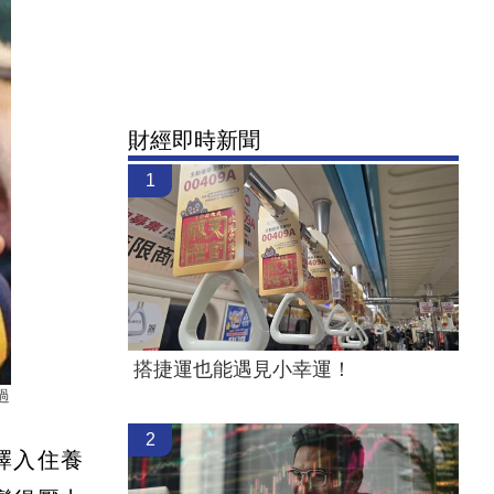
財經即時新聞
1
搭捷運也能遇見小幸運！
過
2
擇入住養