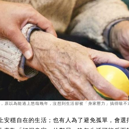
寓，原以為能過上悠哉晚年，沒想到生活卻被「身家壓力」搞得喘不
上安穩自在的生活；也有人為了避免孤單，會選