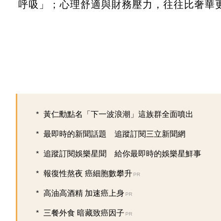
呼吸」；心理舒適與財務壓力，往往比奢華
黃仁勳點名「下一波浪潮」這族群全面噴出
最即時的新聞話題 追蹤訂閱三立新聞網
追蹤訂閱娛樂星聞 給你最即時的娛樂星鮮事
報復性熬夜 癌細胞數攀升
PR
高油高酒精 加速癌上身
PR
三餐外食 暗藏致癌因子
PR