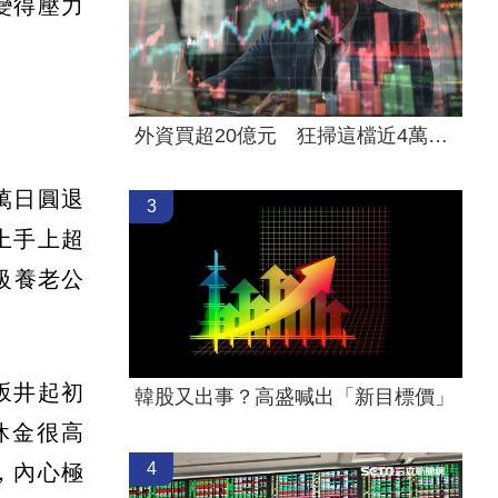
變得壓力
外資買超20億元 狂掃這檔近4萬張居冠！
0萬日圓退
3
上手上超
高級養老公
坂井起初
韓股又出事？高盛喊出「新目標價」
休金很高
4
，內心極