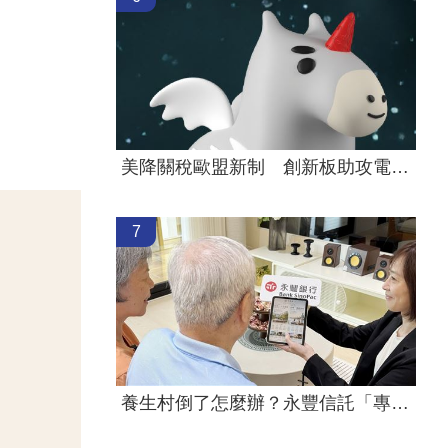
美降關稅歐盟新制 創新板助攻電動車！
7
養生村倒了怎麼辦？永豐信託「專款專用」