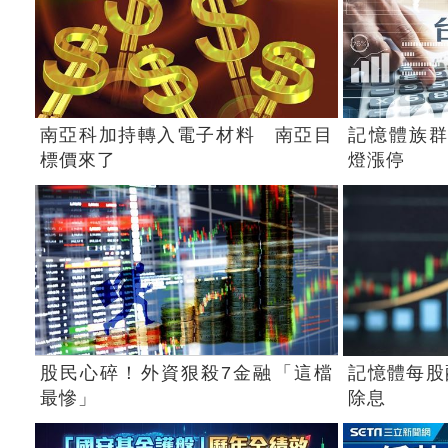
南亞科加持轉入電子材料 南亞目
記憶體族群
標價來了
燈漲停
股民心碎！外資狠殺7金融「這檔
記憶體每股配
最慘」
除息