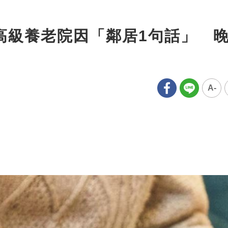
住高級養老院因「鄰居1句話」 
A-