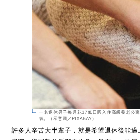
一名退休男子每月花37萬日圓入住高級養老公
氣。（示意圖／PIXABAY）
許多人辛苦大半輩子，就是希望退休後能過