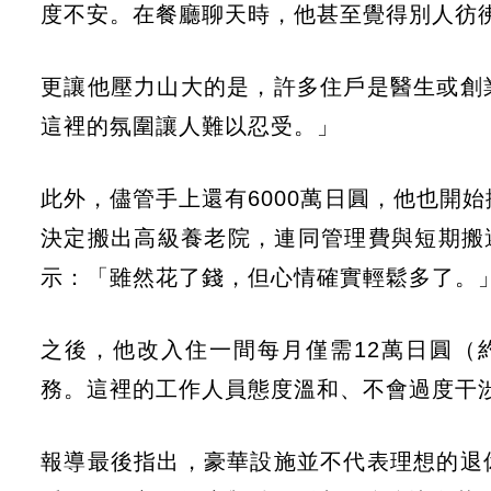
度不安。在餐廳聊天時，他甚至覺得別人彷
更讓他壓力山大的是，許多住戶是醫生或創
這裡的氛圍讓人難以忍受。」
此外，儘管手上還有6000萬日圓，他也開
決定搬出高級養老院，連同管理費與短期搬遷
示：「雖然花了錢，但心情確實輕鬆多了。
之後，他改入住一間每月僅需12萬日圓（
務。這裡的工作人員態度溫和、不會過度干
報導最後指出，豪華設施並不代表理想的退