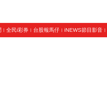
聞
全民i彩券
台股報馬仔
iNEWS節目影音
|
|
|