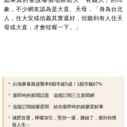
如果真的要說哪個地區給人「有錢人」的印
象，不少網友認為是大直、天母，「身為台北
人，住大安或信義其實還好，但聽到有人住天
母或大直，才會哇喔一下。」
白海豚暴風侵襲率6縣市破5成！1縣市飆67%
最即時的新聞話題 追蹤訂閱三立新聞網
追蹤訂閱娛樂星聞 給你最即時的娛樂星鮮事
減肥首選，檸檬加它，堅持一週，腰細了，瘦到你懷
疑人生
PR