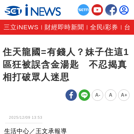
三立iNEWS
財經即時新聞
全民i彩券
台
|
|
|
住天龍國=有錢人？妹子住這1
區狂被誤含金湯匙 不忍揭真
相打破眾人迷思
A-
A
A+
2025/12/09 13:53
生活中心／王文承報導