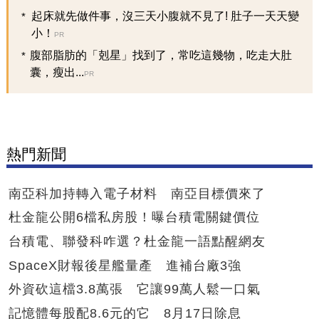
起床就先做件事，沒三天小腹就不見了! 肚子一天天變
小！
PR
腹部脂肪的「剋星」找到了，常吃這幾物，吃走大肚
囊，瘦出...
PR
熱門新聞
南亞科加持轉入電子材料 南亞目標價來了
杜金龍公開6檔私房股！曝台積電關鍵價位
台積電、聯發科咋選？杜金龍一語點醒網友
SpaceX財報後星艦量產 進補台廠3強
外資砍這檔3.8萬張 它讓99萬人鬆一口氣
記憶體每股配8.6元的它 8月17日除息