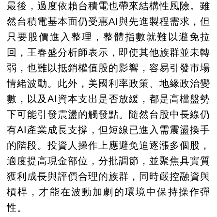
最後，過度依賴台積電也帶來結構性風險。雖
然台積電基本面仍受惠AI與先進製程需求，但
只要股價進入整理，整體指數就難以避免拉
回，王春盛分析師表示，即使其他族群並未轉
弱，也難以抵銷權值股的影響，容易引發市場
情緒波動。此外，美國利率政策、地緣政治變
數，以及AI資本支出是否放緩，都是高檔盤勢
下可能引發震盪的觸發點。隨然台股中長線仍
有AI產業成長支撐，但短線已進入需震盪換手
的階段。投資人操作上應避免追逐漲多個股，
適度提高現金部位，分批調節，並聚焦具實質
獲利成長與評價合理的族群，同時嚴控融資與
槓桿，才能在波動加劇的環境中保持操作彈
性。