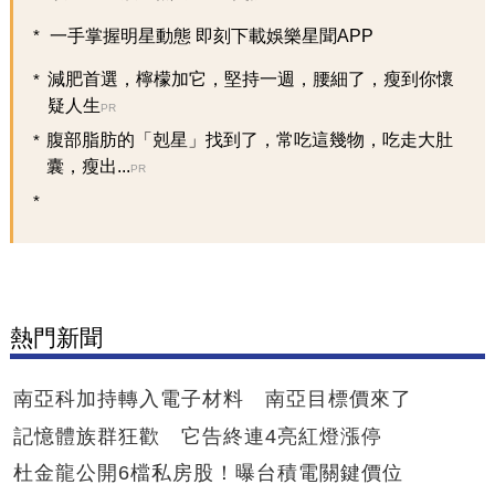
一手掌握明星動態 即刻下載娛樂星聞APP
減肥首選，檸檬加它，堅持一週，腰細了，瘦到你懷
疑人生
PR
腹部脂肪的「剋星」找到了，常吃這幾物，吃走大肚
囊，瘦出...
PR
熱門新聞
南亞科加持轉入電子材料 南亞目標價來了
記憶體族群狂歡 它告終連4亮紅燈漲停
杜金龍公開6檔私房股！曝台積電關鍵價位