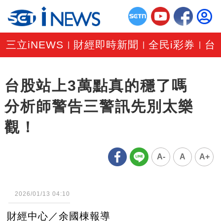
三立iNEWS
財經即時新聞
全民i彩券
台
|
|
|
台股站上3萬點真的穩了嗎
分析師警告三警訊先別太樂
觀！
A-
A
A+
2026/01/13 04:10
財經中心／余國棟報導