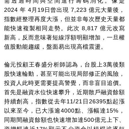
需透過時間與空間進行籌碼消化。像是
2024 年 4月19日曾出現 7,223 億元大量後，
指數經整理再度大漲，但並非每次歷史天量都
能快速複製相同走勢。此次 8,817 億元改寫
新高，反而意味著短線浮額明顯增加，一旦權
值股動能趨緩，盤面易出現高檔震盪。
倫元投顧王春盛分析師認為，台股上3萬後類
股快速輪動，甚至可能出現局部修正的風險，
投資人此時更需要提高警覺，而非盲目追價。
首先是融資水位快速攀升，近期散戶融資餘額
持續創高，指數從去年11/21日26395點起漲
以來至今，已大漲逾4000點、漲幅達15%，
同期間融資餘額也快速增加達500億元上下、