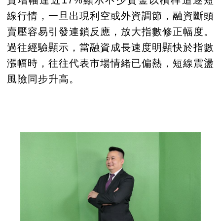
資增幅達近17%顯示不少資金以槓桿追逐短
線行情，一旦出現利空或外資調節，融資斷頭
賣壓容易引發連鎖反應，放大指數修正幅度。
過往經驗顯示，當融資成長速度明顯快於指數
漲幅時，往往代表市場情緒已偏熱，短線震盪
風險同步升高。