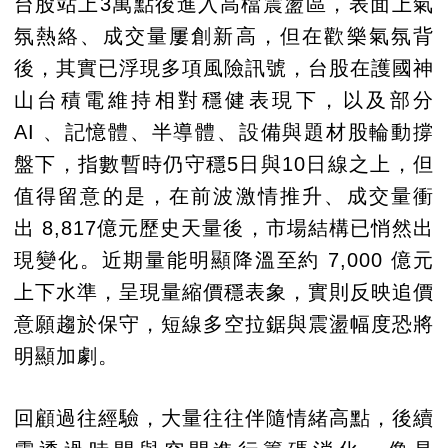
台股站上3萬點後進入高檔震盪區，表面上氣
氛熱絡、成交量屢創新高，但在歡樂氣氛背
後，其實已浮現多項風險訊號，台股在護國神
山台積電維持相對穩健表現下，以及部分
AI 、記憶體、半導體、設備與題材股輪動撐
盤下，指數暫時仍守穩5日與10日線之上，但
值得留意的是，在前波激情推升、成交量衝
出 8,817億元歷史天量後，市場結構已悄然出
現變化。近期量能明顯降溫至約 7,000 億元
上下水準，呈現量縮價穩表象，實則反映追價
意願趨於保守，短線多空拉鋸與震盪幅度恐將
明顯加劇。
回顧過往經驗，大量往往伴隨情緒高點，後續