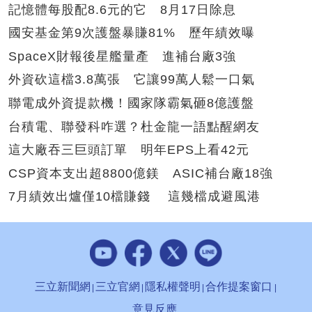
記憶體每股配8.6元的它 8月17日除息
國安基金第9次護盤暴賺81% 歷年績效曝
SpaceX財報後星艦量產 進補台廠3強
外資砍這檔3.8萬張 它讓99萬人鬆一口氣
聯電成外資提款機！國家隊霸氣砸8億護盤
台積電、聯發科咋選？杜金龍一語點醒網友
這大廠吞三巨頭訂單 明年EPS上看42元
CSP資本支出超8800億鎂 ASIC補台廠18強
7月績效出爐僅10檔賺錢 這幾檔成避風港
三立新聞網
三立官網
隱私權聲明
合作提案窗口
意見反應