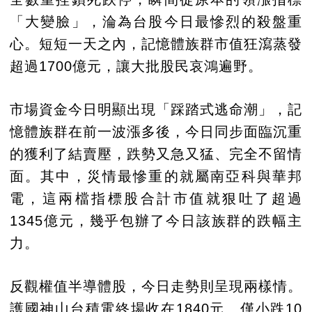
「大變臉」，淪為台股今日最慘烈的殺盤重
心。短短一天之內，記憶體族群市值狂瀉蒸發
超過1700億元，讓大批股民哀鴻遍野。
市場資金今日明顯出現「踩踏式逃命潮」，記
憶體族群在前一波漲多後，今日同步面臨沉重
的獲利了結賣壓，跌勢又急又猛、完全不留情
面。其中，災情最慘重的就屬南亞科與華邦
電，這兩檔指標股合計市值就狠吐了超過
1345億元，幾乎包辦了今日該族群的跌幅主
力。
反觀權值半導體股，今日走勢則呈現兩樣情。
護國神山台積電終場收在1840元、僅小跌10