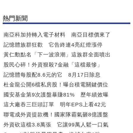
熱門新聞
南亞科加持轉入電子材料 南亞目標價來了
記憶體族群狂歡 它告終連4亮紅燈漲停
黃仁勳點名「下一波浪潮」這族群全面噴出
股民心碎！外資狠殺7金融「這檔最慘」
記憶體每股配8.6元的它 8月17日除息
杜金龍公開6檔私房股！曝台積電關鍵價位
國安基金第9次護盤暴賺81% 歷年績效曝
這大廠吞三巨頭訂單 明年EPS上看42元
聯電成外資提款機！國家隊霸氣砸8億護盤
外資砍這檔3.8萬張 它讓99萬人鬆一口氣