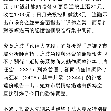
元；IC設計龍頭聯發科更是逆勢上漲20元、
收在1700元；日月光投控則微跌3元。這顯示
出市場資金並未全面撤出半導體產業，而是針
對漲幅過高的記憶體個股進行集中調節。
究竟這波「跌停大屠殺」的幕後兇手是誰？市
場分析師直指，這波急殺與外資的最新報告脫
不了關係！近期美系券商大動作調整評等，將
旺宏（2337）列為首選，卻同時無情調降了
南亞科（2408）與華邦電（2344）的評級。
這份報告一出，短線市場情緒迅速由多轉空，
直接引爆了今日的恐怖賣壓。
不過，投資人先別急著絕望！法人專家特別提