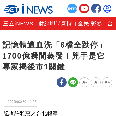
三立iNEWS
財經即時新聞
全民i彩券
台
|
|
|
記憶體遭血洗「6檔全跌停」
1700億瞬間蒸發！兇手是它
專家揭後市1關鍵
A-
A
A+
2026/03/20 14:58
記者許雅惠／台北報導