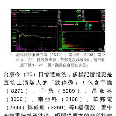
記憶體類股華邦電（2344）、南亞科（2408）南亞
科今（20）日股價重摔，華邦電跌幅逾5%，南亞科
一度下跌8.85%（圖／翻攝自台新智多星）
台股今（20）日慘遭血洗，多檔記憶體更是
直接上演駭人的「跌停秀」！包含宇瞻
（8271）、宜鼎（5289）、晶豪科
（3006）、南亞科（2408）、華邦電
（2344）與威剛（3260）等6檔個股，盤中
全數重挫鎖死跌停，瞬間從原本的領漲指標