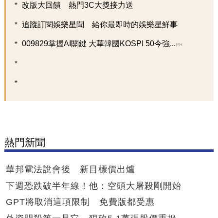
改版大回饋 熱門3C大獎接力送
追蹤訂閱娛樂星聞 給你最即時的娛樂星鮮事
009829掌握AI關鍵 大華韓國KOSPI 50今強...
PR
熱門新聞
華邦電法說會後 新目標價出爐
下週恐跌破半年線！他：空頭大屠殺剛開始
GPT將取消這項限制 免費版都受惠