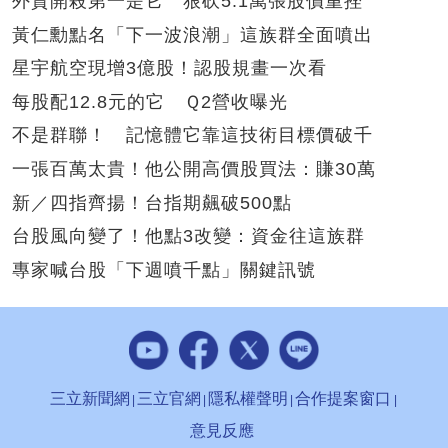
外資開殺第一是它 狠砍5.1萬張股價重挫
黃仁勳點名「下一波浪潮」這族群全面噴出
星宇航空現增3億股！認股規畫一次看
每股配12.8元的它 Ｑ2營收曝光
不是群聯！ 記憶體它靠這技術目標價破千
一張百萬太貴！他公開高價股買法：賺30萬
新／四指齊揚！台指期飆破500點
台股風向變了！他點3改變：資金往這族群
專家喊台股「下週噴千點」關鍵訊號
三立新聞網
三立官網
隱私權聲明
合作提案窗口
意見反應