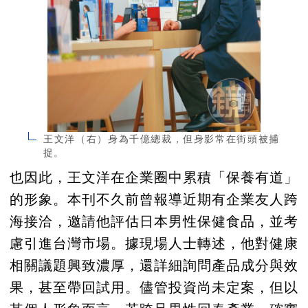
王文洋（右）身為千億總裁，但身影常在街頭被捕
捉。
也因此，王文洋在企業圈中累積「保養有道」
的形象。本刊不久前曾報導近期有企業友人跨
海接洽，邀請他評估日本男性保健食品，並考
慮引進台灣市場。據現場人士轉述，他對健康
相關議題興致濃厚，還詳細詢問產品成分與效
果，甚至帶回試用。儘管投資尚未定案，但以