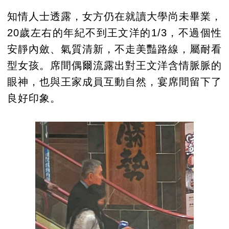
知情人士透露，女方仍在就讀大學尚未畢業，
20歲左右的年紀不到王文洋的1/3，不過個性
安靜內斂、氣質清新，不走美豔路線，屬耐看
型女孩。席間偶爾流露出對王文洋含情脈脈的
眼神，也與王家成員互動自然，宴席間留下了
良好印象。