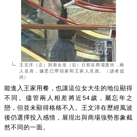
王文洋（左）與新女友（右）日前在商場逛街，兩
人並肩，據悉已帶回家和王家人見面。（讀者提
供）
能進入王家用餐，也讓這位女大生的地位顯得
不同。儘管兩人相差將近54歲，屬忘年之
戀，但並未顯得格格不入。王文洋在歷經風波
後仍選擇投入感情，展現出與商場強勢形象截
然不同的一面。