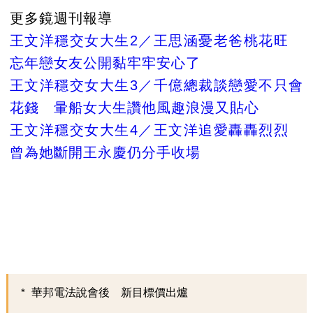
更多鏡週刊報導
王文洋穩交女大生2／王思涵憂老爸桃花旺
忘年戀女友公開黏牢牢安心了
王文洋穩交女大生3／千億總裁談戀愛不只會
花錢 暈船女大生讚他風趣浪漫又貼心
王文洋穩交女大生4／王文洋追愛轟轟烈烈
曾為她斷開王永慶仍分手收場
華邦電法說會後 新目標價出爐