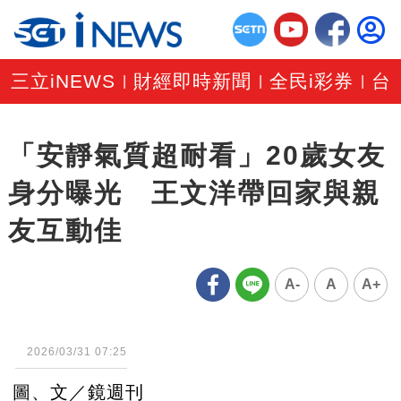
三立iNEWS
財經即時新聞
全民i彩券
台
|
|
|
「安靜氣質超耐看」20歲女友
身分曝光 王文洋帶回家與親
友互動佳
A-
A
A+
2026/03/31 07:25
圖、文／鏡週刊