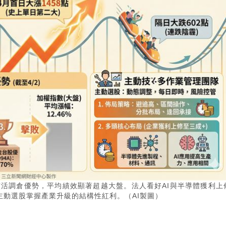
藉靈活調倉優勢，平均績效顯著超越大盤。法人看好AI與半導體獲利上
動選股掌握產業升級的結構性紅利。（AI製圖）