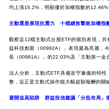
均上漲15.2%，明顯優於加權指數的12.4
主動選股展現抗震力 十檔績效擊敗加權指
觀察這12檔主動式台股ETF的個別表現，
益科技創新（00992A）」表現最為亮麗，
長（00981A）」的22.03%及「主動第一金台
法人分析，主動式ETF具備攻守兼備的特
整，這正是主動式操作能大幅超額報酬的關
避開追高陷阱 群益投信建議「分批布局」