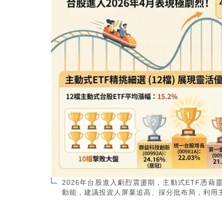
2026年台股進入劇烈震盪期，主動式ETF憑
動能，建議投資人屏棄追高、採分批布局，利用主