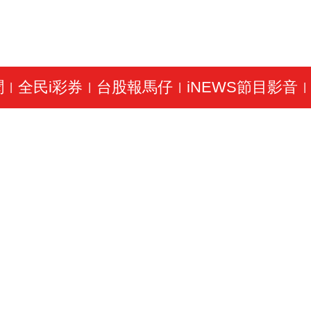
聞
全民i彩券
台股報馬仔
iNEWS節目影音
|
|
|