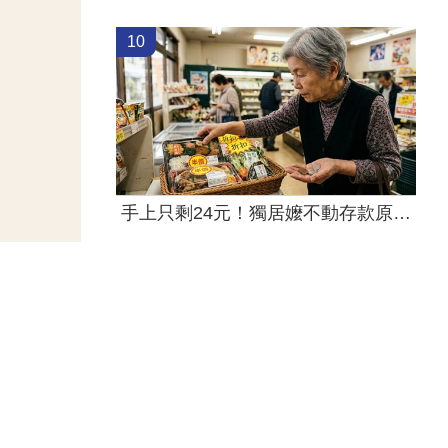
10
手上只剩24元！獨居嬤不動存款原因惹鼻酸