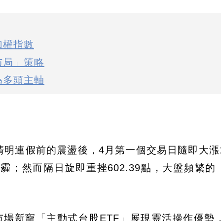
加權指數
布局」策略
為多頭主軸
清明連假前的震盪後，4月第一個交易日隨即大漲14
；然而隔日旋即重挫602.39點，大盤頻繁的
市場新寵「主動式台股ETF」展現靈活操作優勢，