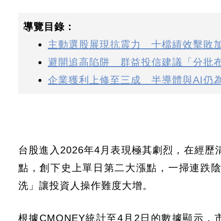
導覽目錄：
主動選股展現抗震力 十檔績效擊敗
避開追高陷阱 群益投信建議「分批
企業獲利上修至三成 半導體與AI仍
台股進入2026年4月表現極其劇烈，在經歷
點，創下史上單日第二大漲點，一掃連跌陰霾
洗」讓投資人操作難度大增。
根據CMONEY統計至4月2日的數據顯示，