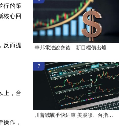
並行的策
斷核心回
，反而提
華邦電法說會後 新目標價出爐
7
以上，台
川普喊戰爭快結束 美股漲、台指期衝45000
律操作，