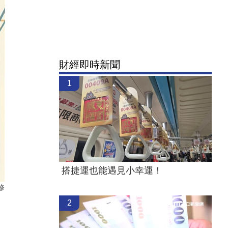
財經即時新聞
1
搭捷運也能遇見小幸運！
修
2