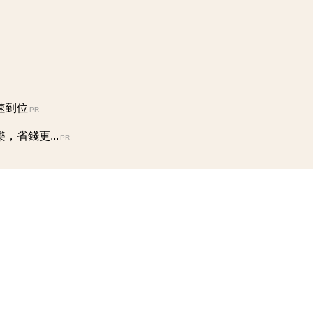
速到位
PR
省錢更...
PR