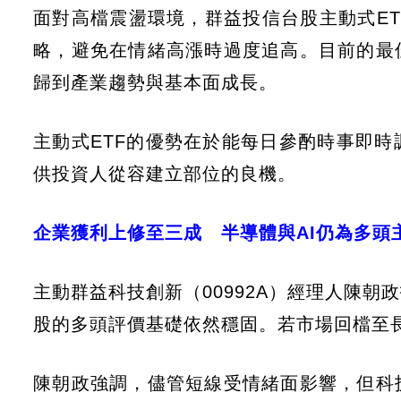
面對高檔震盪環境，群益投信台股主動式E
略，避免在情緒高漲時過度追高。目前的最
歸到產業趨勢與基本面成長。
主動式ETF的優勢在於能每日參酌時事即
供投資人從容建立部位的良機。
企業獲利上修至三成 半導體與AI仍為多頭
主動群益科技創新（00992A）經理人陳
股的多頭評價基礎依然穩固。若市場回檔至
陳朝政強調，儘管短線受情緒面影響，但科