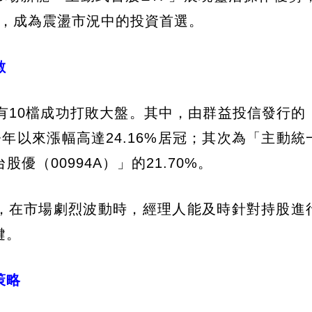
6%，成為震盪市況中的投資首選。
數
共有10檔成功打敗大盤。其中，由群益投信發行的
今年以來漲幅高達24.16%居冠；其次為「主動統
股優（00994A）」的21.70%。
性，在市場劇烈波動時，經理人能及時針對持股進
鍵。
策略