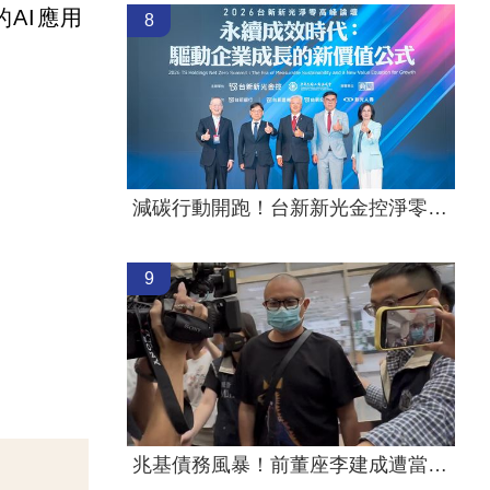
AI應用
8
減碳行動開跑！台新新光金控淨零論壇登場
9
兆基債務風暴！前董座李建成遭當庭逮補