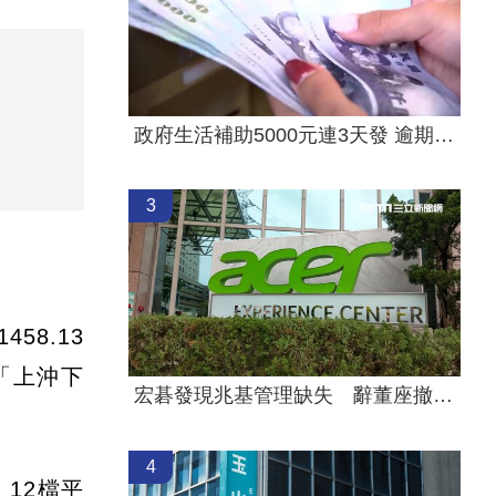
政府生活補助5000元連3天發 逾期視同放棄
3
58.13
「上沖下
宏碁發現兆基管理缺失 辭董座撤出經營層
4
12檔平