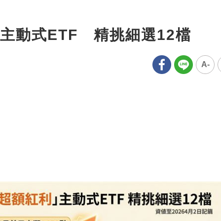
主動式ETF 精挑細選12檔
A-