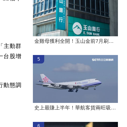
金雞母獲利全開！玉山金前7月刷新紀錄
「主動群
一台股增
5
行動態調
史上最賺上半年！華航客貨兩旺吸金千億
6