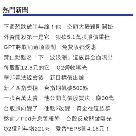
熱門新聞
下週恐跌破半年線！他：空頭大屠殺剛開始
外資開殺第一是它 狠砍5.1萬張股價重挫
GPT將取消這項限制 免費版都受惠
黃仁勳點名「下一波浪潮」這族群全面噴出
每股配12.8元的它 Ｑ2營收曝光
華邦電法說會後 新目標價出爐
新／四指齊揚！台指期飆破500點
一張百萬太貴！他公開高價股買法：賺30萬
台股風向變了！他點3改變：資金往這族群
盤前／Fed升息警報降 台股反攻關鍵曝光
Q2獲利年增221% 愛普*EPS衝4.18元！