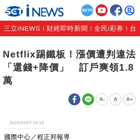
三立iNEWS
財經即時新聞
全民i彩券
台
|
|
|
Netflix踢鐵板！漲價遭判違法
「還錢+降價」 訂戶爽領1.8
萬
A-
A
A+
2026/04/07 16:58
國際中心／程正邦報導