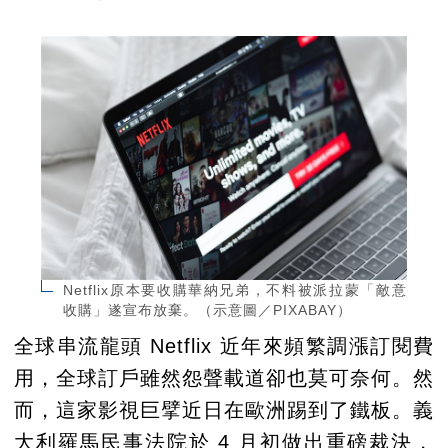
Netflix原本要收購華納兄弟，不料被派拉蒙「敵意
收購」遂宣布放棄。（示意圖／PIXABAY）
全球串流龍頭 Netflix 近年來頻繁調漲訂閱費
用，全球訂戶雖然怨聲載道卻也莫可奈何。然
而，這家影視巨擘近日在歐洲踢到了鐵板。義
大利羅馬民事法院於 4 月初做出重磅裁決，