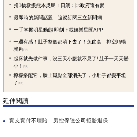
捐1物救援熊本災民！日網：比政府還有愛
最即時的新聞話題 追蹤訂閱三立新聞網
一手掌握明星動態 即刻下載娛樂星聞APP
一週有感！肚子整個都消下去了！免節食，排空順暢
就夠
PR
起床就先做件事，沒三天小腹就不見了! 肚子一天天變
小！
PR
檸檬搭配它，臉上斑點全部消失了，小肚子都變平坦
了
PR
延伸閱讀
實支實付不理賠 男控保險公司拒賠退保