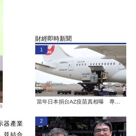
財經即時新聞
1
當年日本捐台AZ疫苗真相曝 專為台灣生產
台
2
顯示器產業
，並結合