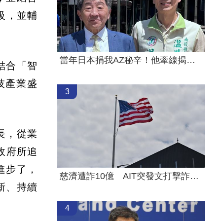
級，並輔
當年日本捐我AZ秘辛！他牽線揭專為台生產
次結合「智
技產業盛
3
長，從業
政府所追
進步了，
慈濟遭詐10億 AIT突發文打擊詐騙網笑翻
新、持續
4