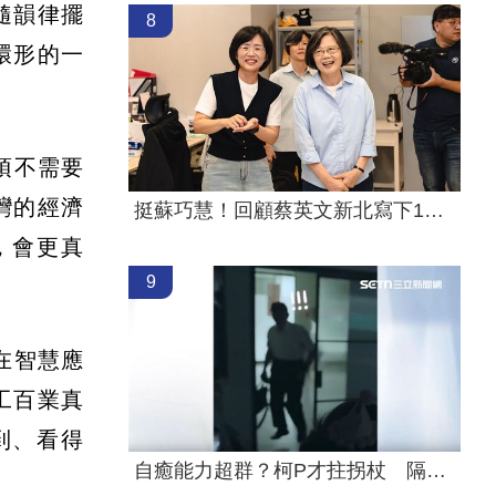
會隨韻律擺
8
環形的一
項不需要
灣的經濟
挺蘇巧慧！回顧蔡英文新北寫下1驚人紀錄
，會更真
9
在智慧應
工百業真
到、看得
自癒能力超群？柯P才拄拐杖 隔天能跳