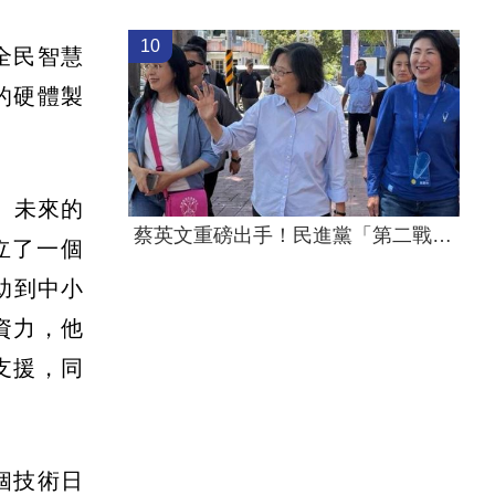
10
全民智慧
的硬體製
、未來的
蔡英文重磅出手！民進黨「第二戰場」成形
立了一個
助到中小
資力，他
支援，同
個技術日