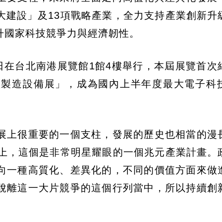
十大建設」及13項戰略產業，全力支持產業創新升
升國家科技競爭力與經濟韌性。
至4月10日在台北南港展覽館1館4樓舉行，本屆展覽首
產製造設備展」，成為國內上半年度最大電子科
展上很重要的一個支柱，發展的歷史也相當的漫
以上，這個是非常明星耀眼的一個兆元產業計畫。
向一種高質化、差異化的，不同的價值方面來做
脫離這一大片競爭的這個行列當中，所以持續創