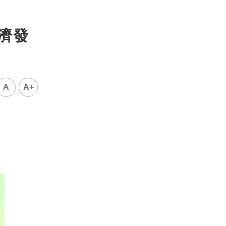
經濟發
A
A+