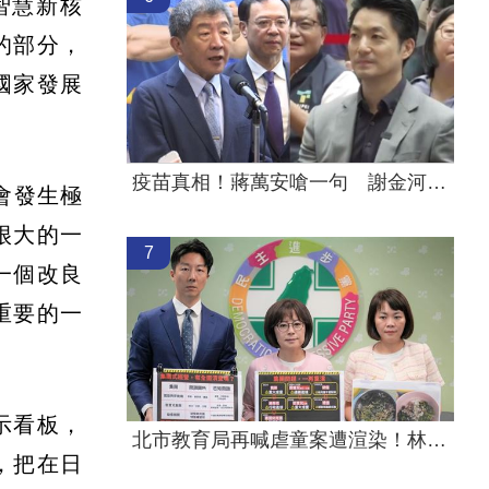
智慧新核
的部分，
國家發展
疫苗真相！蔣萬安嗆一句 謝金河痛心發聲
會發生極
很大的一
7
一個改良
重要的一
示看板，
北市教育局再喊虐童案遭渲染！林月琴開嗆
，把在日