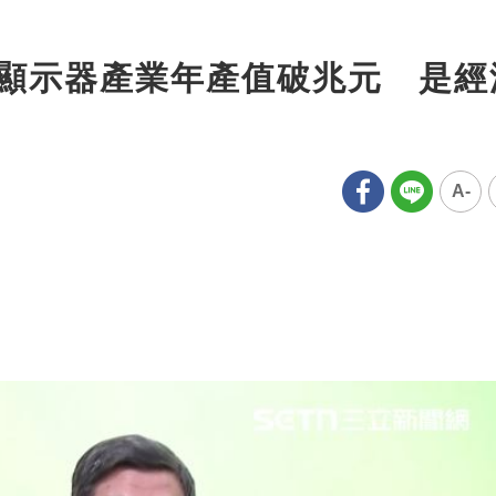
卓揆讚顯示器產業年產值破兆元 是
A-