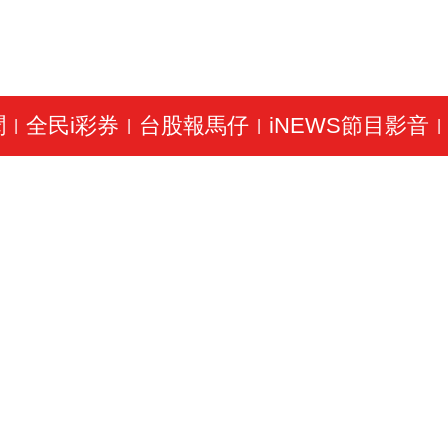
聞
全民i彩券
台股報馬仔
iNEWS節目影音
|
|
|