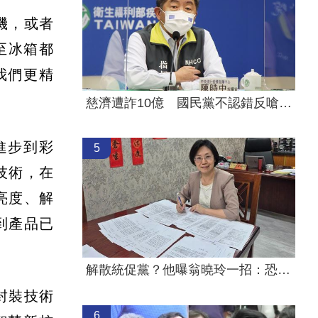
機，或者
至冰箱都
我們更精
慈濟遭詐10億 國民黨不認錯反嗆⋯網炸鍋
進步到彩
5
技術，在
亮度、解
到產品已
解散統促黨？他曝翁曉玲一招：恐白忙一場
封裝技術
6