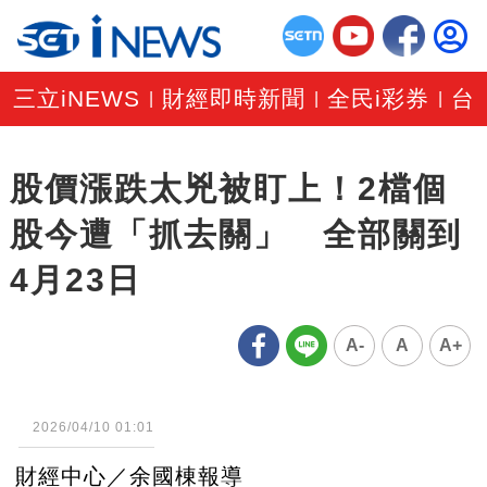
三立iNEWS
財經即時新聞
全民i彩券
台
|
|
|
股價漲跌太兇被盯上！2檔個
股今遭「抓去關」 全部關到
4月23日
A-
A
A+
2026/04/10 01:01
財經中心／余國棟報導