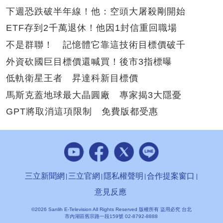
下週恐跌破半年線！他：空頭大屠殺剛開始
ETF存到2千萬退休！他因1封信重回職場
不是群聯！ 記憶體它靠這技術目標價破千
外資砍國巨目標價還喊買！後市3指標曝
低軌衛星王者 昇達科新目標價
馬斯克蓋地球最大晶圓廠 專家揭3大隱憂
GPT將取消這項限制 免費版都受惠
三立新聞網
三立官網
隱私權聲明
合作提案窗口
意見反應
©2026 Sanlih E-Television All Rights Reserved 版權所有 盜用必究 台北
市內湖區舊宗路一段159號 02-8792-8888