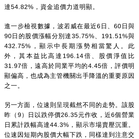
達54.82%，資金追價力道明顯。
進一步檢視數據，波若威在最近6日、60日與
90日的股價漲幅分別達35.75%、191.51%與
432.75%，顯示中長期漲勢相當驚人。此
外，其本益比高達196.14倍、股價淨值比
31.97倍，遠高於同業平均的4.45倍，評價明
顯偏高，也成為主管機關出手降溫的重要原因
之一。
另一方面，位速則呈現截然不同的走勢。該股
昨（9）日以跌停價26.35元作收，近6個營業
日累計跌幅高達44.3%，顯示市場賣壓沉重。
位速因短期內股價大幅下跌，同樣達到注意交