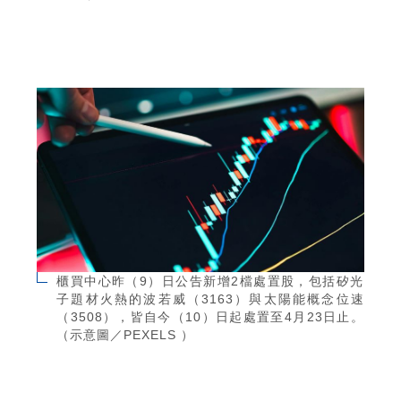
櫃買中心昨（9）日公告新增2檔處置股，包括矽光
子題材火熱的波若威（3163）與太陽能概念位速
（3508），皆自今（10）日起處置至4月23日止。
（示意圖／PEXELS ）