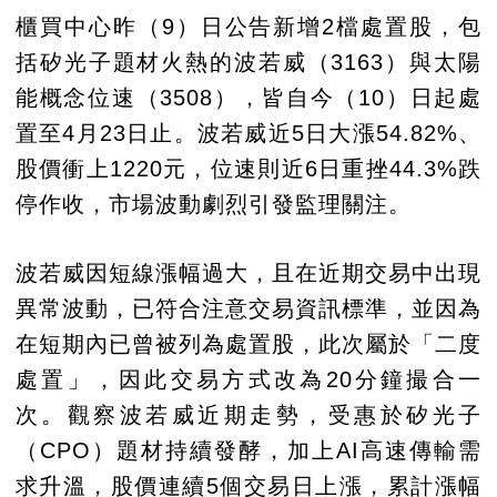
櫃買中心昨（9）日公告新增2檔處置股，包
括矽光子題材火熱的波若威（3163）與太陽
能概念位速（3508），皆自今（10）日起處
置至4月23日止。波若威近5日大漲54.82%、
股價衝上1220元，位速則近6日重挫44.3%跌
停作收，市場波動劇烈引發監理關注。
波若威因短線漲幅過大，且在近期交易中出現
異常波動，已符合注意交易資訊標準，並因為
在短期內已曾被列為處置股，此次屬於「二度
處置」，因此交易方式改為20分鐘撮合一
次。觀察波若威近期走勢，受惠於矽光子
（CPO）題材持續發酵，加上AI高速傳輸需
求升溫，股價連續5個交易日上漲，累計漲幅