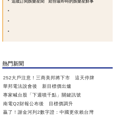
追蹤訂閱娛樂星聞 給你最即時的娛樂星鮮事
熱門新聞
252大戶注意！三商美邦將下市 這天停牌
華邦電法說會後 新目標價出爐
專家喊台股「下週噴千點」關鍵訊號
南電Q2財報公布後 目標價調升
贏了！謝金河列2數字證：中國更依賴台灣