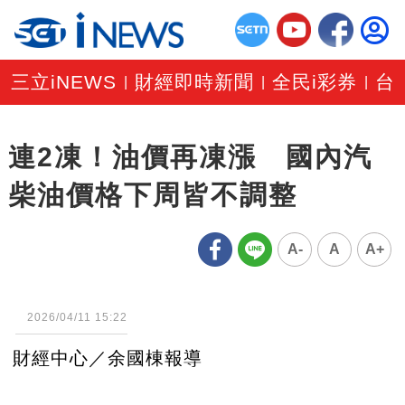
三立iNEWS
財經即時新聞
全民i彩券
台
|
|
|
連2凍！油價再凍漲 國內汽
柴油價格下周皆不調整
A-
A
A+
2026/04/11 15:22
財經中心／余國棟報導