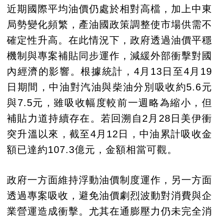
近期國際平均油價仍處於相對高檔，加上中東
局勢變化頻繁，產油國政策調整使市場供需不
確定性升高。在此情況下，政府透過油價平穩
機制與專案補貼同步運作，減緩外部衝擊對國
內經濟的影響。根據統計，4月13日至4月19
日期間，中油對汽油與柴油分別吸收約5.6元
與7.5元，雖吸收幅度較前一週略為縮小，但
補貼力道持續存在。若回溯自2月28日美伊衝
突升溫以來，截至4月12日，中油累計吸收金
額已達約107.3億元，金額相當可觀。
政府一方面維持浮動油價制度運作，另一方面
透過專案吸收，避免油價劇烈波動對消費與企
業營運造成衝擊。尤其在通膨壓力仍未完全消