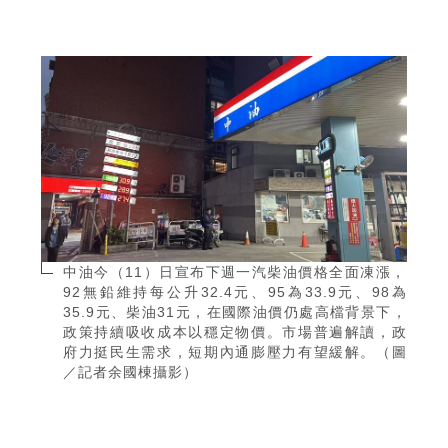
中油今（11）日宣布下週一汽柴油價格全面凍漲，
92無鉛維持每公升32.4元、95為33.9元、98為
35.9元、柴油31元，在國際油價仍處高檔背景下，
政策持續吸收成本以穩定物價。市場普遍解讀，政
府力挺民生需求，短期內通膨壓力有望緩解。（圖
／記者余國棟攝影）