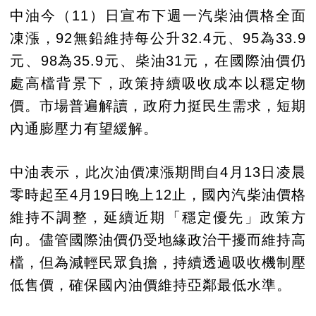
中油今（11）日宣布下週一汽柴油價格全面
凍漲，92無鉛維持每公升32.4元、95為33.9
元、98為35.9元、柴油31元，在國際油價仍
處高檔背景下，政策持續吸收成本以穩定物
價。市場普遍解讀，政府力挺民生需求，短期
內通膨壓力有望緩解。
中油表示，此次油價凍漲期間自4月13日凌晨
零時起至4月19日晚上12止，國內汽柴油價格
維持不調整，延續近期「穩定優先」政策方
向。儘管國際油價仍受地緣政治干擾而維持高
檔，但為減輕民眾負擔，持續透過吸收機制壓
低售價，確保國內油價維持亞鄰最低水準。