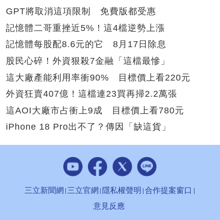
GPT將取消這項限制 免費版都受惠
記憶體二哥重挫近5%！這4檔逆勢上漲
記憶體每股配8.6元的它 8月17日除息
股民心碎！外資狠殺7金融「這檔最慘」
這大廠產能利用率衝90% 目標價上看220元
外資狂賣407億！這檔連23買再掃2.2萬張
這AOI大廠市占衝上9成 目標價上看780元
iPhone 18 Pro出不了？傳因「缺這貨」
三立新聞網
三立官網
隱私權聲明
合作提案窗口
意見反應