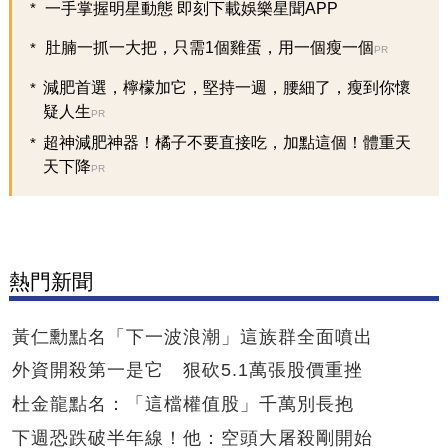
一手掌握明星動態 即刻下載娛樂星聞APP
肚腩一抓一大把，只需1個雞蛋，用一個瘦一個
PR
減肥首選，檸檬加它，堅持一週，腰細了，瘦到你懷
疑人生
PR
超神減肥神器！橘子不要直接吃，加點這個！體重天
天下降
PR
熱門新聞
黃仁勳點名「下一波浪潮」這族群全面噴出
外資開殺第一是它 狠砍5.1萬張股價重挫
杜金龍點名：「這檔權值股」千萬別長抱
下週恐跌破半年線！他：空頭大屠殺剛開始