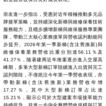
崇友進一步指出，受惠於近年積極推動多元品
牌接單策略，並持續深化新梯與維修保養技術
服務能力，且穩步擴增新梯與維保服務專業團
隊，帶動三大核心業務接單與營收認列動能同
步提升。2026年第一季新梯(含汰舊換新)與
維修保養業務營收比重分別達56.11％及
41.27％，隨著建商近年推案逐步進入交屋高
峰期，多筆大型新梯訂單陸續進入出貨與完工
認列階段，不僅挹注今年第一季營收表現，亦
帶動新梯(含汰舊換新)業務營收年增
17.27％，其中大型新梯訂單占比達
15.21％，顯示公司於大型建案市場接單能力
持續提升，並進一步強化整體營收規模與訂單