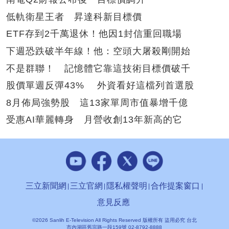
低軌衛星王者 昇達科新目標價
ETF存到2千萬退休！他因1封信重回職場
下週恐跌破半年線！他：空頭大屠殺剛開始
不是群聯！ 記憶體它靠這技術目標價破千
股價單週反彈43% 外資看好這檔列首選股
8月佈局強勢股 這13家單周市值暴增千億
受惠AI華麗轉身 月營收創13年新高的它
三立新聞網
三立官網
隱私權聲明
合作提案窗口
意見反應
©2026 Sanlih E-Television All Rights Reserved 版權所有 盜用必究 台北
市內湖區舊宗路一段159號 02-8792-8888