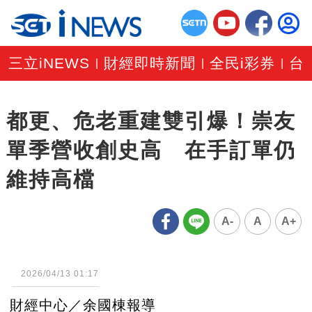
三立iNEWS
財經即時新聞
全民i彩券
台
|
|
|
都更、危老重建雙引爆！崇友
單季營收創史高 在手訂單仍
維持高檔
A-
A
A+
2026/04/13 01:17
財經中心／余國棟報導