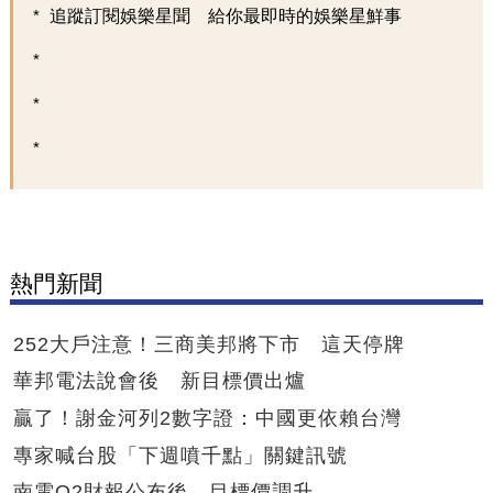
追蹤訂閱娛樂星聞 給你最即時的娛樂星鮮事
熱門新聞
252大戶注意！三商美邦將下市 這天停牌
華邦電法說會後 新目標價出爐
贏了！謝金河列2數字證：中國更依賴台灣
專家喊台股「下週噴千點」關鍵訊號
南電Q2財報公布後 目標價調升