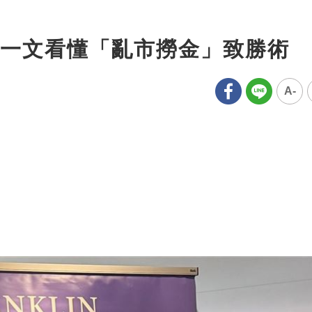
一文看懂「亂市撈金」致勝術
A-