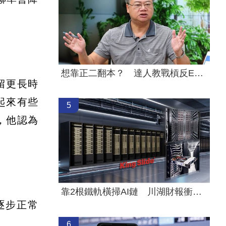
想靠正二翻本？ 達人教戰槓反ETF心法
留更長時
起來有些
5
，他認為
靠2根鐵軌橫掃AI鏈 川湖財報衝上萬金股
逐步正常
6