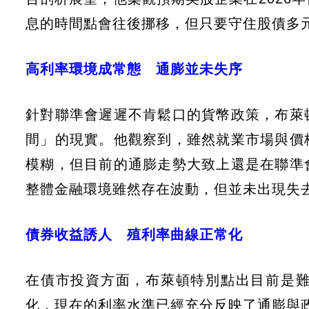
息的時間點會往後挪移，但只要守住股債多
高利率環境成常態 通膨並未失序
針對聯準會遲遲不肯鬆口的貨幣政策，布萊
間」的現實。他觀察到，雖然就業市場與價
模糊，但目前的通膨走勢大致上還是在聯準
整體金融環境雖然存在波動，但並未出現失
債券收益誘人 殖利率曲線正常化
在債市投資方面，布萊頓特別點出目前是
化，現在的利率水準已經充分反映了通膨與