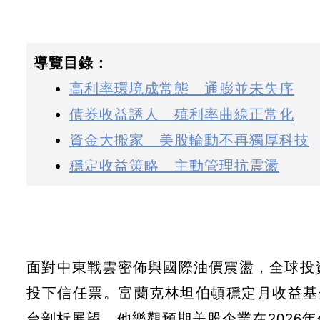
導覽目錄：
高利率環境成常態 通膨並未失序
債券收益誘人 殖利率曲線正常化
資金大搬家 美股輪動不再獨厚科技
穩定收益策略 主動管理抗震盪
面對中東戰雲密佈與國際油價震盪，全球投
投下信任票。富蘭克林坦伯頓穩定月收益基金經理
台剖析展望，他樂觀預期美股企業在2026