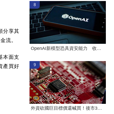
8
頓分享其
現金流。
OpenAI新模型恐具資安能力 收緊研發管控
基本面支
9
資產買好
外資砍國巨目標價還喊買！後市3指標曝