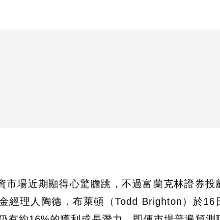
資市場近期顯得心驚膽跳，不過富蘭克林證券投
人陶德．布萊頓（Todd Brighton）於1
年仍有約16%的獲利成長潛力，即便市場普遍預測