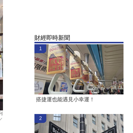
財經即時新聞
1
搭捷運也能遇見小幸運！
利
2
／