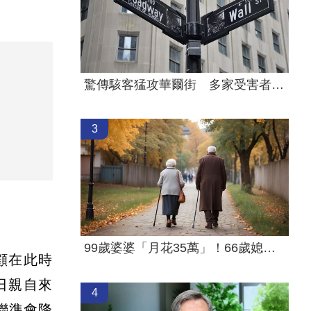
驚傳駭客猛攻華爾街 多家受害者已吐贖金
3
99歲婆婆「月花35萬」！66歲媳無法退休
顧在此時
6日親自來
4
聯準會降