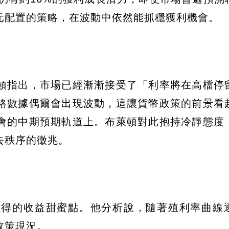
元配置的策略，在波動中依然能抓穩獲利機會。
頓指出，市場已經漸漸接受了「利率將在高檔停
格數據偶爾會出現波動，這讓貨幣政策的前景看
會的中期預期軌道上。布萊頓對此抱持冷靜態度
去秩序的徵兆。
難得的收益甜蜜點。他分析說，隨著殖利率曲線
政策現況。