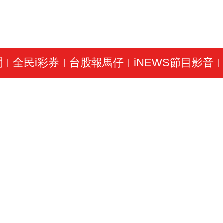
聞
全民i彩券
台股報馬仔
iNEWS節目影音
|
|
|