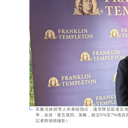
富蘭克林經理人布萊頓指出，儘管降息延後且地
率，改採「股五債四」策略，鎖定5%至7%債
記者師瑞德攝影）