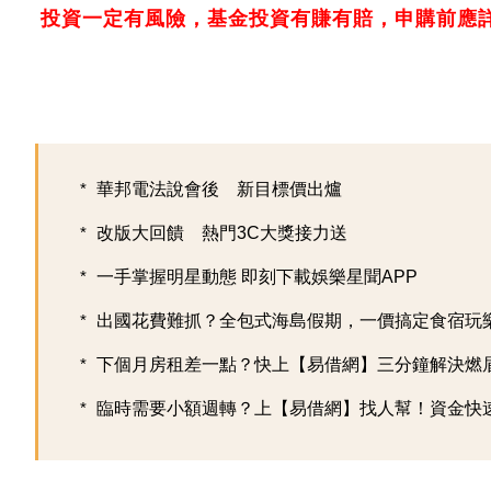
投資一定有風險，基金投資有賺有賠，申購前應
華邦電法說會後 新目標價出爐
改版大回饋 熱門3C大獎接力送
一手掌握明星動態 即刻下載娛樂星聞APP
出國花費難抓？全包式海島假期，一價搞定食宿玩樂，
下個月房租差一點？快上【易借網】三分鐘解決燃
臨時需要小額週轉？上【易借網】找人幫！資金快