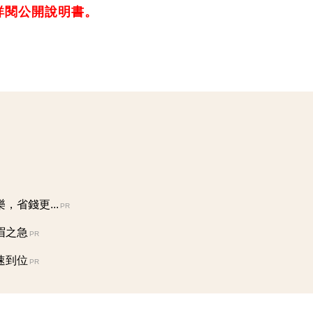
詳閱公開說明書。
省錢更...
PR
眉之急
PR
速到位
PR