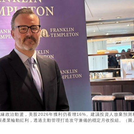
緣政治動盪，美股2026年獲利仍看增16%。建議投資人放棄預測
息與產業輪動紅利，透過主動管理打造攻守兼備的穩定月收投組。（圖