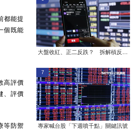
前都能提
一個既能
大盤收紅、正二反跌？ 拆解槓反ETF秒懂
7
數高評價
健、評價
療等防禦
專家喊台股「下週噴千點」關鍵訊號
。