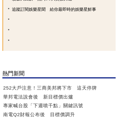
追蹤訂閱娛樂星聞 給你最即時的娛樂星鮮事
熱門新聞
252大戶注意！三商美邦將下市 這天停牌
華邦電法說會後 新目標價出爐
專家喊台股「下週噴千點」關鍵訊號
南電Q2財報公布後 目標價調升