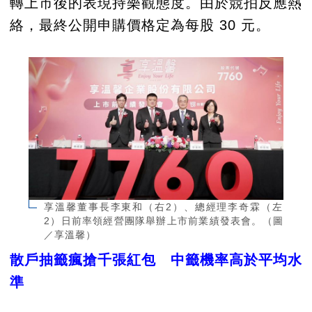
轉上市後的表現持樂觀態度。由於競拍反應熱
絡，最終公開申購價格定為每股 30 元。
享溫馨董事長李東和（右2）、總經理李奇霖（左
2）日前率領經營團隊舉辦上市前業績發表會。（圖
／享溫馨）
散戶抽籤瘋搶千張紅包 中籤機率高於平均水
準