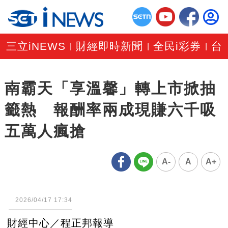
三立iNEWS
財經即時新聞
全民i彩券
台
|
|
|
南霸天「享溫馨」轉上市掀抽
籤熱 報酬率兩成現賺六千吸
五萬人瘋搶
A-
A
A+
2026/04/17 17:34
財經中心／程正邦報導