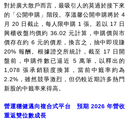
對於廣大散戶而言，最吸引人的莫過於接下來
的「公開申購」階段。享溫馨公開申購將於 4
月 20 日截止，每人限申購 1 張。若以 17 日
興櫃收盤均價約 36.02 元計算，申購價與市
價存在約 6 元的價差，換言之，抽中即現賺
20% 報酬。根據證交所統計，截至 17 日開
盤前，申購件數已逼近 5 萬筆，以釋出的
1,078 張承銷額度換算，當前中籤率約為
2.2%，雖然競爭激烈，但仍較近期許多熱門
新股的中籤率來得高。
營運穩健邁向複合式平台 預期 2026 年營收
重返雙位數成長