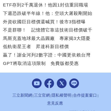
ETF存到2千萬退休！他因1封信重回職場
下週恐跌破半年線！他：空頭大屠殺剛開始
外資砍國巨目標價還喊買！後市3指標曝
不是群聯！ 記憶體它靠這技術目標價破千
馬斯克蓋地球最大晶圓廠 專家揭3大隱憂
低軌衛星王者 昇達科新目標價
贏了！謝金河列2數字證：中國更依賴台灣
GPT將取消這項限制 免費版都受惠
三立新聞網
三立官網
隱私權聲明
合作提案窗口
意見反應