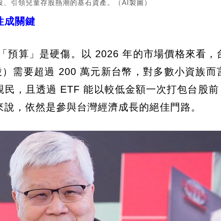
、引領兒童存股熱潮的基石資產。（AI製圖）
性成關鍵
「預算」是硬傷。以 2026 年的市場價格來看，
0 股）需要超過 200 萬元新台幣，對多數小資族
親民，且透過 ETF 能以較低金額一次打包台股前 
來說，依然是參與台灣經濟成長的絕佳門路。