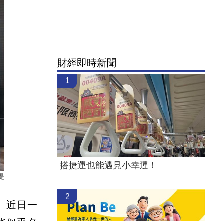
財經即時新聞
1
搭捷運也能遇見小幸運！
提
2
。近日一