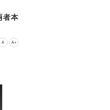
兩者本
A
A+