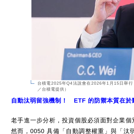
台積電2025年Q4法說會在2026年1月15日
／台積電提供）
自動汰弱留強機制！ ETF 的防禦本質在於
老手進一步分析，投資個股必須面對企業個
然而，0050 具備「自動調整權重」與「汰