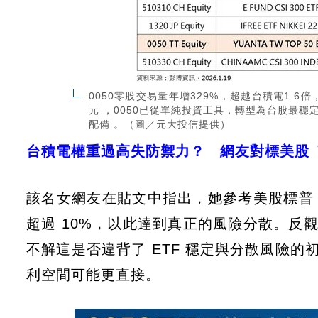
0050零股交易量年增329%，超越台積電1.
元 ，0050已從單純投資工具，轉型為台股最穩
配備 。（圖／元大投信提供）
台積電權重過高失防禦力？ 網友對標美股 
該名女網友在貼文中指出，她參考美股標普 5
超過 10%，以此達到真正的風險分散。反觀
不解這是否違背了 ETF 穩定與分散風險的
利空間可能更直接。