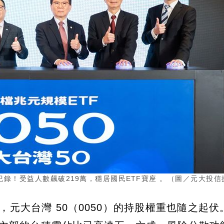
紀錄！受益人數飆破219萬，穩居國民ETF寶座 。（圖／元大投信
，元大台灣 50（0050）的持股權重也隨之起伏