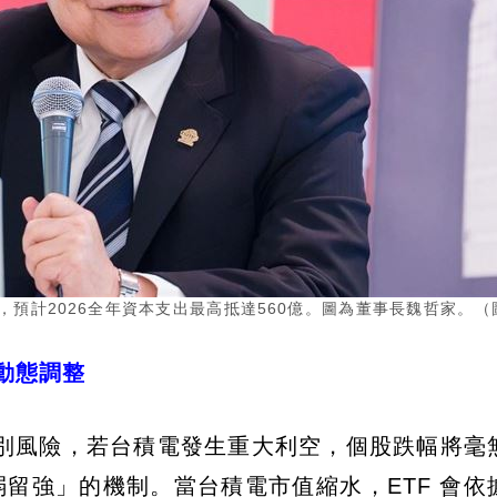
舉行，預計2026全年資本支出最高抵達560億。圖為董事長魏哲家。（
動態調整
別風險，若台積電發生重大利空，個股跌幅將毫
弱留強」的機制。當台積電市值縮水，ETF 會依