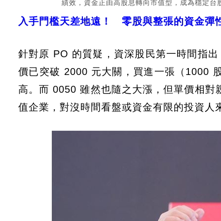
績效，資金正由高股息轉向市值型，成為穩定台股
入手門檻天差地遠！ 零股與整張的資金彈
針對原 PO 的質疑，資深股民第一時間指出
價已突破 2000 元大關，買進一張（100
高。而 0050 雖然也隨之大漲，但單價相對
值企業，對沒時間看盤或資金有限的投資人