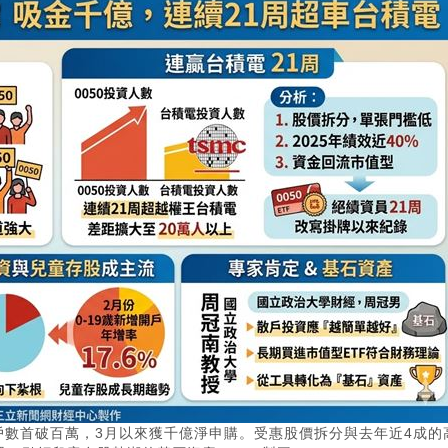
，零股戶數首破百萬，3月以來獲千億淨申購。受惠股價拆分與去年近4成的