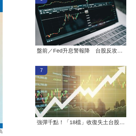
盤前／Fed升息警報降 台股反攻關鍵曝光
7
強彈千點！「18檔」收復失土台股ETF
高