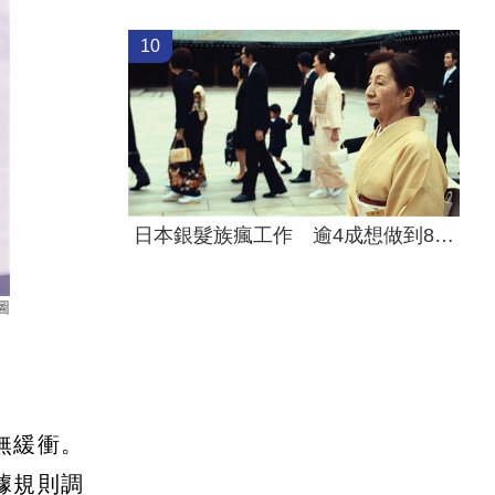
10
日本銀髮族瘋工作 逾4成想做到80歲
圖
無緩衝。
據規則調