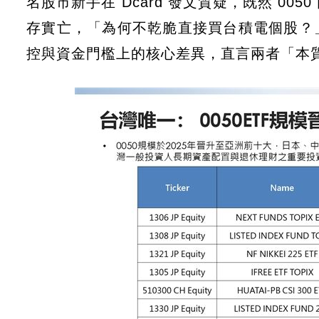
名股市新手在 Dcard 發文質疑，既然 0
存實亡，「為何不乾脆直接買台積電個股？
控與資金門檻上的核心差異，直言兩者「本