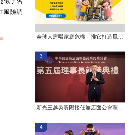
功能似乎名
在風險調
全球人壽曝家庭危機 推它打造風險防護網
3
新光三越吳昕陽接任無店面公會理事長
4