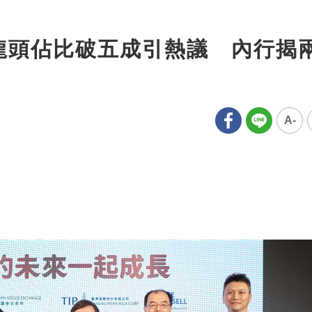
股龍頭佔比破五成引熱議 內行揭
A-