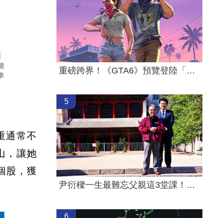
億
重磅跨界！《GTA6》預覽登陸「這平台」
準
5
重通常不
山，讓她
個股，獲
尹衍樑一生最難忘父親這3堂課！逼哭全網
6