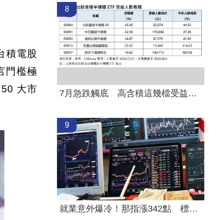
8
台積電股
而言門檻極
50 大市
7月急跌觸底 高含積這幾檔受益人激增！
9
就業意外爆冷！那指漲342點 標普500新高