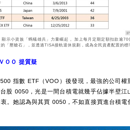
6倍，顯示小資族「螞蟻雄兵」力量崛起 。加上每月定期定額扣款逾70
定的「壓艙石」，並透過TISA接軌退休規劃，成為全民資產配置的標
ＶＯＯ 提質疑
00 指數 ETF（VOO）後發現，最強的公司權
台股 0050，光是一間台積電就幾乎佔據半壁江
初衷。她認為與其買 0050，不如直接買進台積電