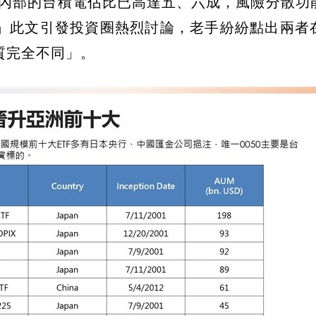
050 內部的台積電佔比已高達五、六成，風險分散
」此文引發投資圈熱烈討論，老手紛紛點出兩者
質完全不同」。