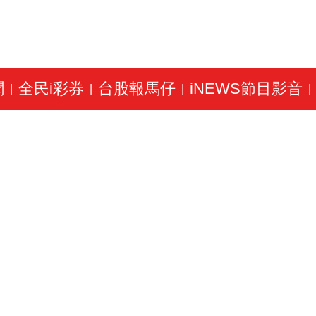
聞
全民i彩券
台股報馬仔
iNEWS節目影音
|
|
|