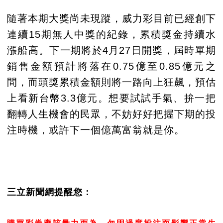
隨著本期大獎尚未現蹤，威力彩目前已經創下
連續15期無人中獎的紀錄，累積獎金持續水
漲船高。下一期將於4月27日開獎，屆時單期
銷售金額預計將落在0.75億至0.85億元之
間，而頭獎累積金額則將一路向上狂飆，預估
上看新台幣3.3億元。想要試試手氣、拚一把
翻轉人生機會的民眾，不妨好好把握下期的投
注時機，或許下一個億萬富翁就是你。
三立新聞網提醒您：