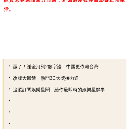
購買彩券應該量力而為，勿因過度投注而影響正常生
活。
贏了！謝金河列2數字證：中國更依賴台灣
改版大回饋 熱門3C大獎接力送
追蹤訂閱娛樂星聞 給你最即時的娛樂星鮮事