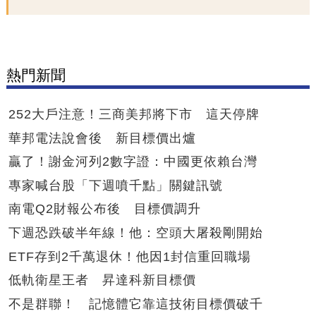
熱門新聞
252大戶注意！三商美邦將下市 這天停牌
華邦電法說會後 新目標價出爐
贏了！謝金河列2數字證：中國更依賴台灣
專家喊台股「下週噴千點」關鍵訊號
南電Q2財報公布後 目標價調升
下週恐跌破半年線！他：空頭大屠殺剛開始
ETF存到2千萬退休！他因1封信重回職場
低軌衛星王者 昇達科新目標價
不是群聯！ 記憶體它靠這技術目標價破千