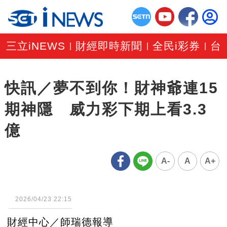
三立iNEWS
財經即時新聞
全民i彩券
台
|
|
|
快訊／夢不到你！財神爺連15
期神隱 威力彩下期上看3.3
億
A-
A
A+
2026/04/23 22:15
財經中心／師瑞德報導