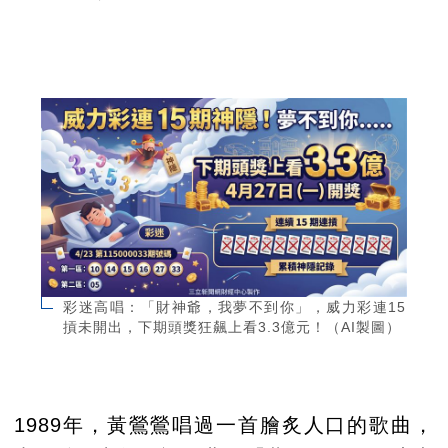
彩迷高唱：「財神爺，我夢不到你」，威力彩連15
摃未開出，下期頭獎狂飆上看3.3億元！（AI製圖）
1989年，黃鶯鶯唱過一首膾炙人口的歌曲，