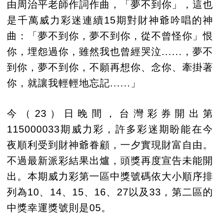
由周治平老師作詞作曲，「夢不到你」，這也
是千萬威力彩迷連續15期對財神爺吟唱的神
曲：「夢不到你，夢不到你，從不曾怪你」恨
你，埋怨過你，雖然我也曾經哭泣......，夢不
到你，夢不到你，不願再想你、念你、牽掛著
你，就讓我輕輕地忘記......」
今（23）日晚間，台灣彩券開出第
115000033期威力彩，許多彩迷期盼能在今
夜順利受到財神爺眷顧，一夕實現財富自由。
不過最新派彩結果出爐，頭獎再度宣告未能開
出。本期威力彩第一區中獎號碼依大小順序排
列為10、14、15、16、27以及33，第二區的
中獎幸運獎號則是05。