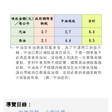
中油宣布油價連四週凍漲，為了守護勞工的血汗
錢，中油已累計補貼超過百億元。下週一開車族不
必再趕著衝加油站，這份懶人包讓您一次看懂省錢
重點。受到中東局勢不穩影響，國際原油價格蠢蠢
欲動。中油為了平穩國內物價決定自行吸收漲幅，
讓台灣維持亞鄰最低油價，這招必看的省錢策略對
小資族超有感。（圖／中油提供）
導覽目錄：