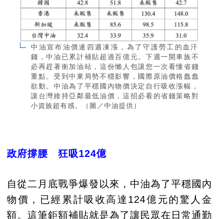
中油宣布油價連四週凍漲，為了守護勞工的血汗
錢，中油已累計補貼超過百億元。下週一開車族不
必再趕著衝加油站，這份懶人包讓您一次看懂省錢
重點。受到中東局勢不穩影響，國際原油價格蠢蠢
欲動。中油為了平穩國內物價決定自行吸收漲幅，
讓台灣維持亞鄰最低油價，這招必看的省錢策略對
小資族超有感。（圖／中油提供）
政府撐腰 狂吸124億
自從二月底戰爭爆發以來，中油為了平穩國內
物價，已經累計吸收高達124億元的驚人金
額。這筆鉅額補貼就是為了讓民眾在日常通勤