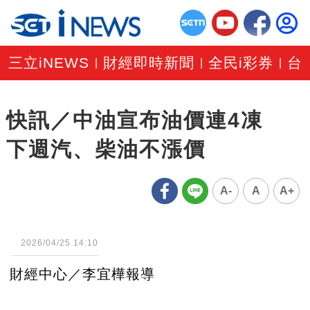
三立iNEWS
財經即時新聞
全民i彩券
台
|
|
|
快訊／中油宣布油價連4凍
下週汽、柴油不漲價
A-
A
A+
2026/04/25 14:10
財經中心／李宜樺報導