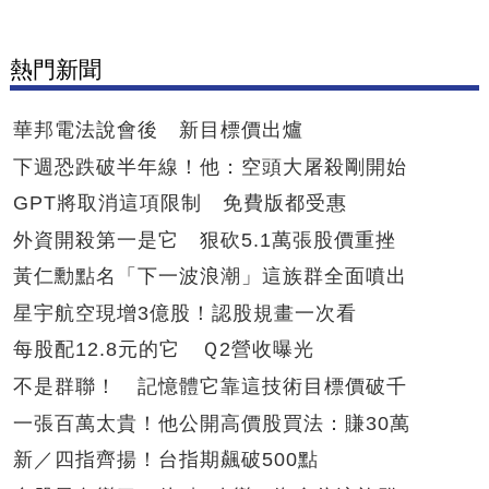
熱門新聞
華邦電法說會後 新目標價出爐
下週恐跌破半年線！他：空頭大屠殺剛開始
GPT將取消這項限制 免費版都受惠
外資開殺第一是它 狠砍5.1萬張股價重挫
黃仁勳點名「下一波浪潮」這族群全面噴出
星宇航空現增3億股！認股規畫一次看
每股配12.8元的它 Ｑ2營收曝光
不是群聯！ 記憶體它靠這技術目標價破千
一張百萬太貴！他公開高價股買法：賺30萬
新／四指齊揚！台指期飆破500點