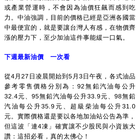
或產業營運時，不會因為油價狂飆而感到吃
力。中油強調，目前的價格已經是亞洲各國當
中最便宜的，就是要讓台灣人有感，在物價齊
漲的壓力下，至少加油這件事能緩一口氣。
下週最新油價 一次看
從4月27日凌晨開始到5月3日午夜，各式油品
參考零售價格分別為：92無鉛汽油每公升
32.4元、95無鉛汽油每公升33.9元、98無鉛
汽油每公升35.9元、超級柴油每公升31.0
元。實際價格還是要以各地加油站公告為準，
但這波「連4凍」確實讓不少股民與小資族大
讚：這招必看，真的太佛心！