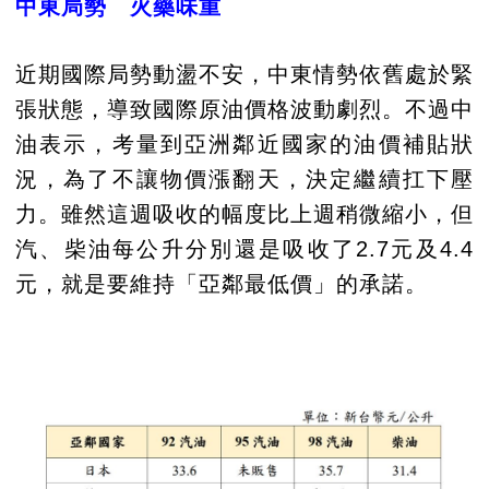
中東局勢 火藥味重
近期國際局勢動盪不安，中東情勢依舊處於緊
張狀態，導致國際原油價格波動劇烈。不過中
油表示，考量到亞洲鄰近國家的油價補貼狀
況，為了不讓物價漲翻天，決定繼續扛下壓
力。雖然這週吸收的幅度比上週稍微縮小，但
汽、柴油每公升分別還是吸收了2.7元及4.4
元，就是要維持「亞鄰最低價」的承諾。