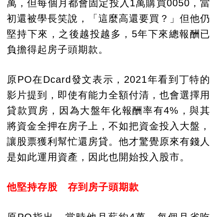
萬，但每個月都會固定投入1萬購買0050，當
初還被學長笑說，「這麼高還要買？」但他仍
堅持下來，之後越投越多，5年下來總報酬已
負擔得起房子頭期款。
原PO在Dcard發文表示，2021年看到丁特的
影片提到，即使有能力全額付清，也會選擇用
貸款買房，因為大盤年化報酬率有4%，與其
將資金全押在房子上，不如把資金投入大盤，
讓股票獲利幫忙還房貸。他才驚覺原來有錢人
是如此運用資產，因此也開始投入股市。
他堅持存股 存到房子頭期款
原PO指出，當時他月薪約4萬，每個月省吃