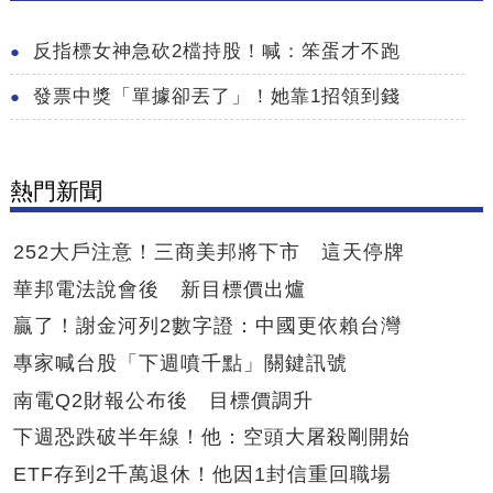
反指標女神急砍2檔持股！喊：笨蛋才不跑
發票中獎「單據卻丟了」！她靠1招領到錢
熱門新聞
252大戶注意！三商美邦將下市 這天停牌
華邦電法說會後 新目標價出爐
贏了！謝金河列2數字證：中國更依賴台灣
專家喊台股「下週噴千點」關鍵訊號
南電Q2財報公布後 目標價調升
下週恐跌破半年線！他：空頭大屠殺剛開始
ETF存到2千萬退休！他因1封信重回職場