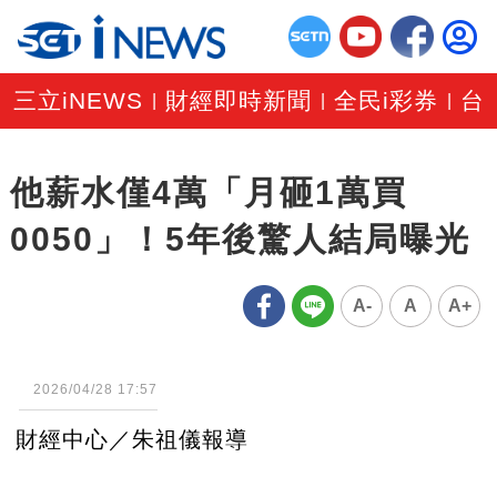
三立iNEWS
財經即時新聞
全民i彩券
台
|
|
|
他薪水僅4萬「月砸1萬買
0050」！5年後驚人結局曝光
A-
A
A+
2026/04/28 17:57
財經中心／朱祖儀報導