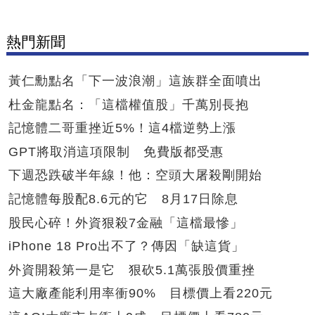
熱門新聞
黃仁勳點名「下一波浪潮」這族群全面噴出
杜金龍點名：「這檔權值股」千萬別長抱
記憶體二哥重挫近5%！這4檔逆勢上漲
GPT將取消這項限制 免費版都受惠
下週恐跌破半年線！他：空頭大屠殺剛開始
記憶體每股配8.6元的它 8月17日除息
股民心碎！外資狠殺7金融「這檔最慘」
iPhone 18 Pro出不了？傳因「缺這貨」
外資開殺第一是它 狠砍5.1萬張股價重挫
這大廠產能利用率衝90% 目標價上看220元