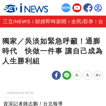
三立iNEWS
財經即時新聞
全民i彩券
台
|
|
|
獨家／吳淡如緊急呼籲！通膨
時代 快做一件事 讓自己成為
人生勝利組
A-
A
A+
2026/04/30 09:00
資深記者鍾志鵬 / 台北報導