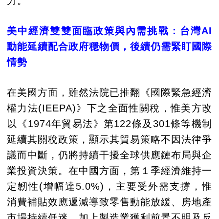
力。
美中經濟雙雙面臨政策與內需挑戰：台灣AI
動能延續配合政府穩物價，後續仍需緊盯國際
情勢
在美國方面，雖然法院已推翻《國際緊急經濟
權力法(IEEPA)》下之全面性關稅，惟美方改
以《1974年貿易法》第122條及301條等機制
延續其關稅政策，顯示其貿易策略不因法律爭
議而中斷，仍將持續干擾全球供應鏈布局與企
業投資決策。在中國方面，第１季經濟維持一
定韌性(增幅達5.0%)，主要受外需支撐，惟
消費補貼效應遞減導致零售動能放緩、房地產
市場持續低迷，加上製造業獲利前景不明及反