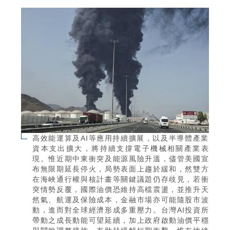
高效能運算及AI等應用持續擴展，以及半導體產業
資本支出擴大，將持續支撐電子機械相關產業表
現。惟近期中東衝突及能源風險升溫，儘管美國宣
布無限期延長停火，局勢表面上趨於緩和，然雙方
在海峽通行權與核計畫等關鍵議題仍存歧見，若衝
突情勢反覆，國際油價恐維持高檔震盪，並推升天
然氣、航運及保險成本，金融市場亦可能隨股市波
動，進而對全球經濟形成多重壓力。台灣AI投資所
帶動之成長動能可望延續，加上政府啟動油價平穩