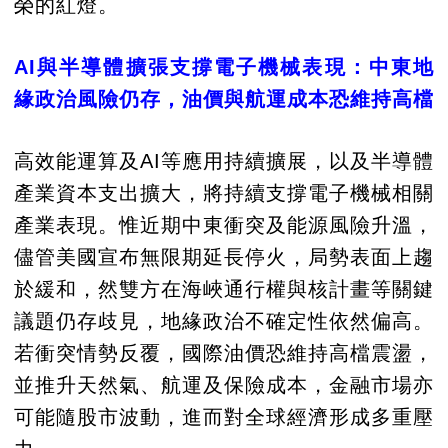
榮的紅燈。
AI與半導體擴張支撐電子機械表現：中東地
緣政治風險仍存，油價與航運成本恐維持高檔
高效能運算及AI等應用持續擴展，以及半導體
產業資本支出擴大，將持續支撐電子機械相關
產業表現。惟近期中東衝突及能源風險升溫，
儘管美國宣布無限期延長停火，局勢表面上趨
於緩和，然雙方在海峽通行權與核計畫等關鍵
議題仍存歧見，地緣政治不確定性依然偏高。
若衝突情勢反覆，國際油價恐維持高檔震盪，
並推升天然氣、航運及保險成本，金融市場亦
可能隨股市波動，進而對全球經濟形成多重壓