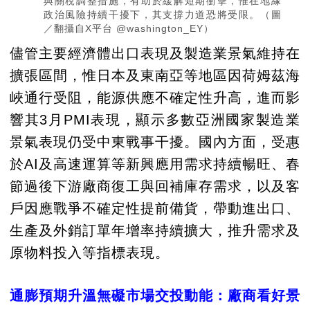
與關稅調整措施，有助於緩解短期衝擊，惟在地緣
政治風險持續干擾下，其支撐力道恐將受限。（圖
／翻攝自X平台 @washington_EY）
儘管主要經濟體出口表現及製造業景氣維持在
擴張區間，惟日本及東南亞等地區因荷姆茲海
峽通行受阻，能源供應不確定性升高，進而影
響其3月PMI表現，顯示多數亞洲國家製造業
景氣表現仍受中東戰事干擾。國內方面，受惠
於AI及高速運算等新興應用需求持續暢旺、春
節過後下游廠商復工與回補庫存需求，以及客
戶因應戰爭不確定性提前備貨，帶動進出口、
生產及外銷訂單年增率持續擴大，推升需求及
原物料投入等指標表現。
通膨預期升溫無礙市場交投動能：廠商看好景