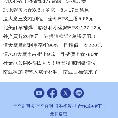
股民心碎！外資狠殺7金融「這檔最慘」
記憶體每股配8.6元的它 8月17日除息
這大廠三支柱到位 全年EPS上看5.68元
北美訂單補爆 聯發科小金雞EPS至27.12元
外資買超20億元 狂掃這檔近4萬張居冠！
這大廠產能利用率衝90% 目標價上看220元
這AOI大廠市占衝上9成 目標價上看780元
杜金龍公開6檔私房股！曝台積電關鍵價位
南亞科加持轉入電子材料 南亞目標價來了
三立新聞網
三立官網
隱私權聲明
合作提案窗口
意見反應