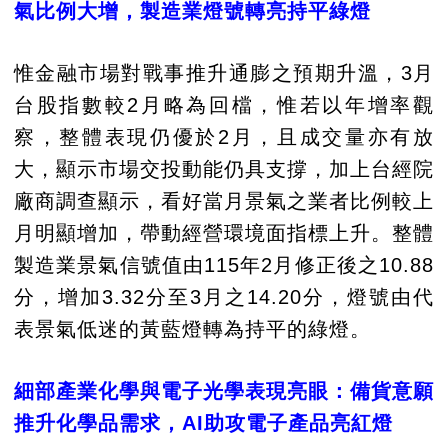
氣比例大增，製造業燈號轉亮持平綠燈
惟金融市場對戰事推升通膨之預期升溫，3月
台股指數較2月略為回檔，惟若以年增率觀
察，整體表現仍優於2月，且成交量亦有放
大，顯示市場交投動能仍具支撐，加上台經院
廠商調查顯示，看好當月景氣之業者比例較上
月明顯增加，帶動經營環境面指標上升。整體
製造業景氣信號值由115年2月修正後之10.88
分，增加3.32分至3月之14.20分，燈號由代
表景氣低迷的黃藍燈轉為持平的綠燈。
細部產業化學與電子光學表現亮眼：備貨意願
推升化學品需求，AI助攻電子產品亮紅燈