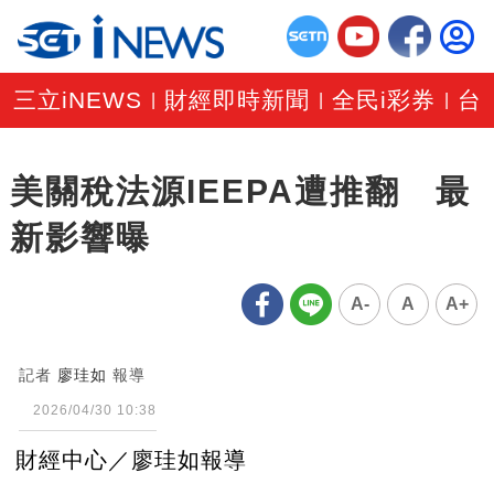
三立iNEWS
財經即時新聞
全民i彩券
台
|
|
|
美關稅法源IEEPA遭推翻 最
新影響曝
A-
A
A+
記者
廖珪如
報導
2026/04/30 10:38
財經中心／廖珪如報導